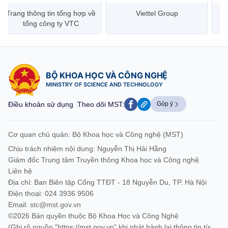
Trang thông tin tổng hợp về
Viettel Group
tổng công ty VTC
BỘ KHOA HỌC VÀ CÔNG NGHỆ
MINISTRY OF SCIENCE AND TECHNOLOGY
Điều khoản sử dụng
Theo dõi MST:
Góp ý
Cơ quan chủ quản: Bộ Khoa học và Công nghệ (MST)
Chịu trách nhiệm nội dung: Nguyễn Thị Hải Hằng
Giám đốc Trung tâm Truyền thông Khoa học và Công nghệ.
Liên hệ
Địa chỉ: Ban Biên tập Cổng TTĐT - 18 Nguyễn Du, TP. Hà Nội
Điện thoại: 024 3936 9506
Email:
stc@mst.gov.vn
©2026 Bản quyền thuộc Bộ Khoa Học và Công Nghệ
(Ghi rõ nguồn "https://mst.gov.vn" khi phát hành lại thông tin từ