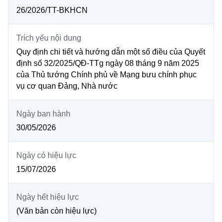
26/2026/TT-BKHCN
MST IOFFICE
Văn bản QPPL
Sở Khoa học và Công nghệ
Chuyển đổi số
THỐNG KÊ
Văn bản chỉ đạo điều hành
Trích yếu nội dung
Bưu chính, Viễn thông
Quy định chi tiết và hướng dẫn một số điều của Quyết
Multimedia
Khoa học và Công nghệ
Lấy ý kiến người dân về dự thảo VBQPPL
định số 32/2025/QĐ-TTg ngày 08 tháng 9 năm 2025
Sở hữu trí tuệ
của Thủ tướng Chính phủ về Mạng bưu chính phục
THƯ ĐIỆN TỬ
Đổi mới sáng tạo
vụ cơ quan Đảng, Nhà nước
Tiêu chuẩn, đo lường, chất lượng
Khác
Chuyển đổi số
Năng lượng nguyên tử
Ngày ban hành
Videos
30/05/2026
Bưu chính, Viễn thông
Tin tổng hợp
Infographic
Sở hữu trí tuệ
Ngày có hiệu lực
Tin địa phương
Ảnh
15/07/2026
Tiêu chuẩn, đo lường, chất lượng
Voice
Ngày hết hiệu lực
Năng lượng nguyên tử
Nhiệm vụ trọng tâm
(Văn bản còn hiệu lực)