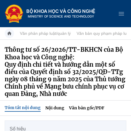
BỘ KHOA HỌC VÀ CÔNG NGHỆ
MINISTRY OF SCIENCE AND TECHNOLOGY
Văn phản pháp luật/quản lý
Văn bản quy phạm pháp luật
Thông tư số 26/2026/TT-BKHCN của Bộ
Khoa học và Công nghệ:
Danh mục
Quy định chi tiết và hướng dẫn một số
Trang chủ
điều của Quyết định số 32/2025/QĐ-TTg
ngày 08 tháng 9 năm 2025 của Thủ tướng
Giới thiệu
Chính phủ về Mạng bưu chính phục vụ cơ
quan Đảng, Nhà nước
Chức năng nhiệm vụ
Tin tức sự kiện
Tóm tắt nội dung
Nội dung
Văn bản gốc/PDF
Dịch vụ công
Cơ cấu tổ chức
Khoa học và Công nghệ
Hệ thống văn bản
Lịch sử phát triển
Đổi mới sáng tạo
Số hiệu