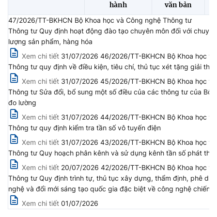
(Ghi rõ nguồn "https://mst.gov.vn" khi phát hành lại thông tin từ
hành
văn bản
website này)
47/2026/TT-BKHCN Bộ Khoa học và Công nghệ Thông tư
Thông tư Quy định hoạt động đào tạo chuyên môn đối với chuyên g
lượng sản phẩm, hàng hóa
Xem chi tiết
31/07/2026 46/2026/TT-BKHCN Bộ Khoa học và
Thông tư quy định về điều kiện, tiêu chí, thủ tục xét tặng giải 
Xem chi tiết
31/07/2026 45/2026/TT-BKHCN Bộ Khoa học và
Thông tư Sửa đổi, bổ sung một số điều của các thông tư của Bộ t
đo lường
Xem chi tiết
31/07/2026 44/2026/TT-BKHCN Bộ Khoa học và C
Thông tư quy định kiểm tra tần số vô tuyến điện
Xem chi tiết
31/07/2026 43/2026/TT-BKHCN Bộ Khoa học và C
Thông tư Quy hoạch phân kênh và sử dụng kênh tần số phát th
Xem chi tiết
20/07/2026 42/2026/TT-BKHCN Bộ Khoa học và
Thông tư Quy định trình tự, thủ tục xây dựng, thẩm định, phê du
nghệ và đổi mới sáng tạo quốc gia đặc biệt về công nghệ chiến l
Xem chi tiết
01/07/2026