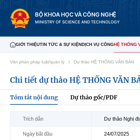
BỘ KHOA HỌC VÀ CÔNG NGHỆ
MINISTRY OF SCIENCE AND TECHNOLOGY
GIỚI THIỆU
TIN TỨC & SỰ KIỆN
DỊCH VỤ CÔNG
HỆ THỐNG 
Văn phản pháp luật/quản lý
Dự thảo HỆ THỐNG VĂN BẢN
Chi tiết dự thảo HỆ THỐNG VĂN B
Tóm tắt nội dung
Dự thảo gốc/PDF
Trích dẫn
Dự thảo Nghị đị
Ngày bắt đầu
24/07/2025