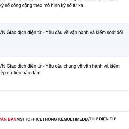
ký số công cộng theo mô hình ký số từ xa
TCVN Giao dịch điện tử - Yêu cầu về vận hành và kiểm soát đối
TCVN Giao dịch điện tử - Yêu cầu chung về vận hành và kiểm
điệp dữ liệu bảo đảm
THƯ ĐIỆN TỬ
VĂN BẢN
MST IOFFICE
THỐNG KÊ
MULTIMEDIA