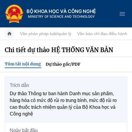
BỘ KHOA HỌC VÀ CÔNG NGHỆ
MINISTRY OF SCIENCE AND TECHNOLOGY
Văn phản pháp luật/quản lý
Văn bản chỉ đạo điều hành
Chi tiết dự thảo HỆ THỐNG VĂN BẢN
Danh mục
Tóm tắt nội dung
Dự thảo gốc/PDF
Trang chủ
Giới thiệu
Trích dẫn
Dự thảo Thông tư ban hành Danh mục sản phẩm,
Tin tức sự kiện
Chức năng nhiệm vụ
hàng hóa có mức độ rủi ro trung bình, mức độ rủi ro
cao thuộc trách nhiệm quản lý của Bộ Khoa học và
Dịch vụ công
Khoa học và Công nghệ
Cơ cấu tổ chức
Công nghệ
Hệ thống văn bản
Đổi mới sáng tạo
Lịch sử phát triển
Ngày bắt đầu