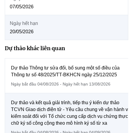
MST IOFFICE
Văn bản QPPL
07/05/2026
Chuyển đổi số
Sở Khoa học và Công nghệ
THỐNG KÊ
Văn bản chỉ đạo điều hành
Bưu chính, Viễn thông
Ngày hết hạn
Multimedia
20/05/2026
Khoa học và Công nghệ
Lấy ý kiến người dân về dự thảo VBQPPL
Sở hữu trí tuệ
THƯ ĐIỆN TỬ
Đổi mới sáng tạo
Dự thảo khác liên quan
Tiêu chuẩn, đo lường, chất lượng
Khác
Chuyển đổi số
Năng lượng nguyên tử
Dự thảo Thông tư sửa đổi, bổ sung một số điều của
Videos
Thông tư số 48/2025/TT-BKHCN ngày 25/12/2025
Bưu chính, Viễn thông
Tin tổng hợp
Infographic
Ngày bắt đầu 04/08/2026 - Ngày hết hạn 13/08/2026
Sở hữu trí tuệ
Ảnh
Tin địa phương
Dự thảo và kết quả giải trình, tiếp thu ý kiến dự thảo
Tiêu chuẩn, đo lường, chất lượng
Voice
TCVN Giao dịch điện tử - Yêu cầu chung về vận hành và
kiểm soát đối với Tổ chức cung cấp dịch vụ chứng thực
Năng lượng nguyên tử
Nhiệm vụ trọng tâm
chữ ký số công cộng theo mô hình ký số từ xa
Ngày bắt đầu 04/08/2026 - Ngày hết hạn 04/09/2026