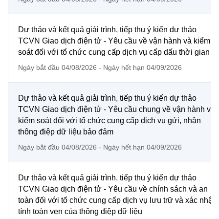
Chọn ngôn ngữ
Vietnamese
English
Dự thảo và kết quả giải trình, tiếp thu ý kiến dự thảo
TCVN Giao dịch điện tử - Yêu cầu về vận hành và kiểm
soát đối với tổ chức cung cấp dịch vụ cấp dấu thời gian
Ngày bắt đầu 04/08/2026 - Ngày hết hạn 04/09/2026
BỘ KHOA HỌC VÀ CÔNG NGHỆ
MINISTRY OF SCIENCE AND TECHNOLOGY
Dự thảo và kết quả giải trình, tiếp thu ý kiến dự thảo
Điều khoản sử dụng
Theo dõi MST:
Góp ý
TCVN Giao dịch điện tử - Yêu cầu chung về vận hành và
kiểm soát đối với tổ chức cung cấp dịch vụ gửi, nhận
Cơ quan chủ quản: Bộ Khoa học và Công nghệ (MST)
thông điệp dữ liệu bảo đảm
Chịu trách nhiệm nội dung: Nguyễn Thị Hải Hằng
Ngày bắt đầu 04/08/2026 - Ngày hết hạn 04/09/2026
Giám đốc Trung tâm Truyền thông Khoa học và Công nghệ.
Liên hệ
Địa chỉ: Ban Biên tập Cổng TTĐT - 18 Nguyễn Du, TP. Hà Nội
Dự thảo và kết quả giải trình, tiếp thu ý kiến dự thảo
Điện thoại: 024 3936 9506
TCVN Giao dịch điện tử - Yêu cầu về chính sách và an
Email:
stc@mst.gov.vn
toàn đối với tổ chức cung cấp dịch vụ lưu trữ và xác nhận
©2026 Bản quyền thuộc Bộ Khoa Học và Công Nghệ
tính toàn vẹn của thông điệp dữ liệu
(Ghi rõ nguồn "https://mst.gov.vn" khi phát hành lại thông tin từ