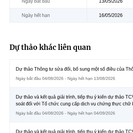
Ngày bắt đầu
13/05/2026
Ngày hết hạn
16/05/2026
Dự thảo khác liên quan
Dự thảo Thông tư sửa đổi, bổ sung một số điều của T
Ngày bắt đầu 04/08/2026 - Ngày hết hạn 13/08/2026
Dự thảo và kết quả giải trình, tiếp thu ý kiến dự thảo 
soát đối với Tổ chức cung cấp dịch vụ chứng thực chữ 
Ngày bắt đầu 04/08/2026 - Ngày hết hạn 04/09/2026
Dự thảo và kết quả giải trình, tiếp thu ý kiến dự thảo 