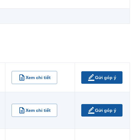
Xem chi tiết
Gửi góp ý
Xem chi tiết
Gửi góp ý