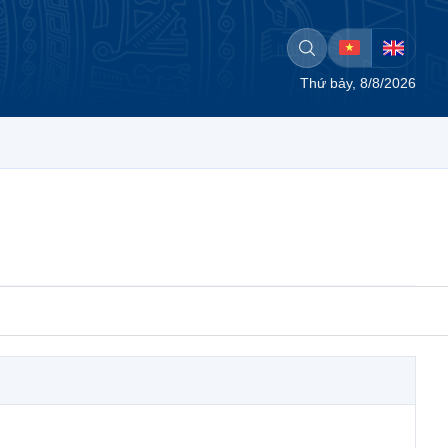
Thứ bảy, 8/8/2026