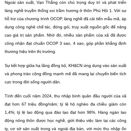
Ngoài sản xuất, Vạn Thắng còn chú trọng duy trì và phát triển
làng nghề truyền thống xoi trầm hương ở thôn Phú Hội 1. Với sự
hỗ trợ của chương trình OCOP, làng nghề đã cải tiến mẫu mã, áp
dụng công nghệ chế tác, đóng gói, truy xuất nguồn gốc để nâng
cao giá trị sản phẩm. Nhờ đó, nhiều sản phẩm của xã đã được
công nhận đạt chuẩn OCOP 3 sao, 4 sao, góp phần khẳng định
thương hiệu trên thị trường.
Sự kết hợp giữa hạ tầng đồng bộ, KH&CN ứng dụng vào sản xuất
và phong trào cộng đồng mạnh mẽ đã mang lại chuyển biến tích
cực trong đời sống người dân.
Tính đến cuối năm 2024, thu nhập bình quân đầu người của xã
đạt hơn 67 triệu đồng/năm; tỷ lệ hộ nghèo đa chiều giảm còn
1,4%; tỷ lệ lao động qua đào tạo đạt hơn 98%. Hàng ngàn lao
động nông thôn được học nghề, giới thiệu việc làm tại các công
ty, cơ sở sản xuất trong và ngoài địa bàn, với mức thu nhập ổn