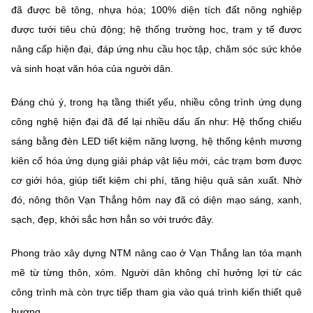
Chọn ngôn ngữ
đã được bê tông, nhựa hóa; 100% diện tích đất nông nghiệp
được tưới tiêu chủ động; hệ thống trường học, trạm y tế được
Vietnamese
English
nâng cấp hiện đại, đáp ứng nhu cầu học tập, chăm sóc sức khỏe
và sinh hoạt văn hóa của người dân.
Đáng chú ý, trong hạ tầng thiết yếu, nhiều công trình ứng dụng
BỘ KHOA HỌC VÀ CÔNG NGHỆ
MINISTRY OF SCIENCE AND TECHNOLOGY
công nghệ hiện đại đã để lại nhiều dấu ấn như: Hệ thống chiếu
sáng bằng đèn LED tiết kiệm năng lượng, hệ thống kênh mương
Điều khoản sử dụng
Theo dõi MST:
Góp ý
kiên cố hóa ứng dụng giải pháp vật liệu mới, các trạm bơm được
cơ giới hóa, giúp tiết kiệm chi phí, tăng hiệu quả sản xuất. Nhờ
Cơ quan chủ quản: Bộ Khoa học và Công nghệ (MST)
đó, nông thôn Vạn Thắng hôm nay đã có diện mạo sáng, xanh,
Chịu trách nhiệm nội dung: Nguyễn Thị Hải Hằng
sạch, đẹp, khởi sắc hơn hẳn so với trước đây.
Giám đốc Trung tâm Truyền thông Khoa học và Công nghệ.
Liên hệ
Phong trào xây dựng NTM nâng cao ở Vạn Thắng lan tỏa mạnh
Địa chỉ: Ban Biên tập Cổng TTĐT - 18 Nguyễn Du, TP. Hà Nội
Điện thoại: 024 3936 9506
mẽ từ từng thôn, xóm. Người dân không chỉ hưởng lợi từ các
Email:
stc@mst.gov.vn
công trình mà còn trực tiếp tham gia vào quá trình kiến thiết quê
©2026 Bản quyền thuộc Bộ Khoa Học và Công Nghệ
hương.