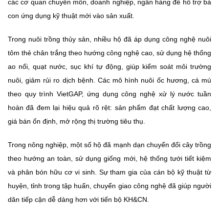
các cơ quan chuyên môn, doanh nghiệp, ngân hàng để hỗ trợ bà
con ứng dụng kỹ thuật mới vào sản xuất.
Trong nuôi trồng thủy sản, nhiều hộ đã áp dụng công nghệ nuôi
tôm thẻ chân trắng theo hướng công nghệ cao, sử dụng hệ thống
ao nổi, quạt nước, sục khí tự động, giúp kiểm soát môi trường
nuôi, giảm rủi ro dịch bệnh. Các mô hình nuôi ốc hương, cá mú
theo quy trình VietGAP, ứng dụng công nghệ xử lý nước tuần
hoàn đã đem lại hiệu quả rõ rệt: sản phẩm đạt chất lượng cao,
giá bán ổn định, mở rộng thị trường tiêu thụ.
Trong nông nghiệp, một số hộ đã mạnh dạn chuyển đổi cây trồng
theo hướng an toàn, sử dụng giống mới, hệ thống tưới tiết kiệm
và phân bón hữu cơ vi sinh. Sự tham gia của cán bộ kỹ thuật từ
huyện, tỉnh trong tập huấn, chuyển giao công nghệ đã giúp người
dân tiếp cận dễ dàng hơn với tiến bộ KH&CN.