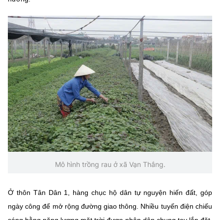
(Ghi rõ nguồn "https://mst.gov.vn" khi phát hành lại thông tin từ
website này)
Mô hình trồng rau ở xã Vạn Thắng.
Ở thôn Tân Dân 1, hàng chục hộ dân tự nguyện hiến đất, góp
ngày công để mở rộng đường giao thông. Nhiều tuyến điện chiếu