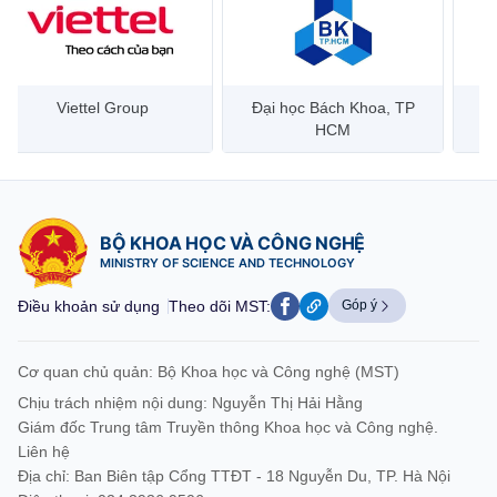
Đại học Bách Khoa, TP
Bưu điện Việt Nam –
Công
HCM
Vietnam Post
BỘ KHOA HỌC VÀ CÔNG NGHỆ
MINISTRY OF SCIENCE AND TECHNOLOGY
Điều khoản sử dụng
Theo dõi MST:
Góp ý
Cơ quan chủ quản: Bộ Khoa học và Công nghệ (MST)
Chịu trách nhiệm nội dung: Nguyễn Thị Hải Hằng
Giám đốc Trung tâm Truyền thông Khoa học và Công nghệ.
Liên hệ
Địa chỉ: Ban Biên tập Cổng TTĐT - 18 Nguyễn Du, TP. Hà Nội