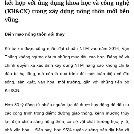
kết hợp với ứng dụng khoa học và công nghệ
MST IOFFICE
Văn bản QPPL
Sở Khoa học và Công nghệ
Chuyển đổi số
(KH&CN) trong xây dựng nông thôn mới bền
vững.
THỐNG KÊ
Văn bản chỉ đạo điều hành
Bưu chính, Viễn thông
Multimedia
Diện mạo nông thôn đổi thay
Khoa học và Công nghệ
Lấy ý kiến người dân về dự thảo VBQPPL
Sở hữu trí tuệ
THƯ ĐIỆN TỬ
Kể từ khi được công nhận đạt chuẩn NTM vào năm 2016, Vạn
Đổi mới sáng tạo
Tiêu chuẩn, đo lường, chất lượng
Thắng không ngừng đặt ra những mục tiêu cao hơn. Đảng bộ và
Khác
Chuyển đổi số
chính quyền xã xác định xây dựng NTM nâng cao không chỉ là
Năng lượng nguyên tử
Videos
đầu tư hạ tầng, mà còn là quá trình đổi mới toàn diện về đời
Bưu chính, Viễn thông
sống, sản xuất, văn hóa, môi trường, gắn với những tiến bộ
Tin tổng hợp
Infographic
KH&CN.
Sở hữu trí tuệ
Tin địa phương
Ảnh
Hơn 80 tỷ đồng từ nhiều nguồn lực đã được huy động để đầu tư
Tiêu chuẩn, đo lường, chất lượng
Voice
các công trình trọng điểm: đường giao thông, kênh mương thủy
lợi, điện chiếu sáng nông thôn, cơ sở vật chất trường học, y tế,
Năng lượng nguyên tử
Nhiệm vụ trọng tâm
nhà văn hóa… Đến nay, hơn 95% tuyến đường trên địa bàn xã