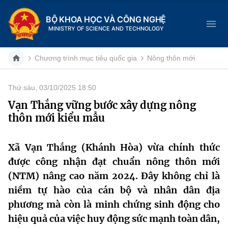
BỘ KHOA HỌC VÀ CÔNG NGHỆ
MINISTRY OF SCIENCE AND TECHNOLOGY
Chương trình mục tiêu quốc gia
Nông thôn mới
Thứ sáu, 03/10/2025 18:50
Danh mục
Vạn Thắng vững bước xây dựng nông
thôn mới kiểu mẫu
Trang chủ
Giới thiệu
Xã Vạn Thắng (Khánh Hòa) vừa chính thức
được công nhận đạt chuẩn nông thôn mới
Chức năng nhiệm vụ
Tin tức sự kiện
(NTM) nâng cao năm 2024. Đây không chỉ là
niềm tự hào của cán bộ và nhân dân địa
Dịch vụ công
Cơ cấu tổ chức
Khoa học và Công nghệ
phương mà còn là minh chứng sinh động cho
Hệ thống văn bản
hiệu quả của việc huy động sức mạnh toàn dân,
Lịch sử phát triển
Đổi mới sáng tạo