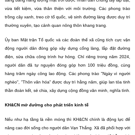
sáng bằng năng lượng mặt trời được nhân dân chung tay lắp đặt,
vừa tiết kiệm, vừa thân thiện với môi trường. Các phong trào
trồng cây xanh, treo cờ tổ quốc, vệ sinh đường làng được duy trì
thường xuyên, tạo cảnh quan nông thôn khang trang.
Ủy ban Mặt trận Tổ quốc và các đoàn thể xã cũng tích cực vận
động người dân đóng góp xây dựng cổng làng, lắp đặt đường
điện, sửa chữa công trình hư hỏng. Chỉ riêng trong năm 2024,
người dân đã tự nguyện đóng góp hơn 100 triệu đồng, cùng
hàng trăm ngày công lao động. Các phong trào "Ngày vì người
nghèo", "Thôn văn hóa" được duy trì hằng năm, giúp lan tỏa tinh
thần đoàn kết, sẻ chia, xây dựng cộng đồng văn minh, nghĩa tình.
KH&CN mở đường cho phát triển kinh tế
Nếu như hạ tầng là nền móng thì KH&CN chính là động lực để
nâng cao đời sống cho người dân Vạn Thắng. Xã đã phối hợp với