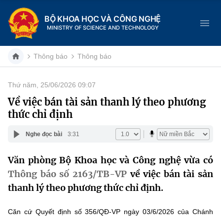
BỘ KHOA HỌC VÀ CÔNG NGHỆ
MINISTRY OF SCIENCE AND TECHNOLOGY
Thông báo
Thông báo
Thứ năm, 25/06/2026 09:07
Danh mục
Về việc bán tài sản thanh lý theo phương
thức chỉ định
Trang chủ
Nghe đọc bài
3:31
Giới thiệu
Văn phòng Bộ Khoa học và Công nghệ vừa có
Chức năng nhiệm vụ
Tin tức sự kiện
Thông báo số 2163/TB-VP
về việc bán tài sản
Dịch vụ công
thanh lý theo phương thức chỉ định.
Cơ cấu tổ chức
Khoa học và Công nghệ
Hệ thống văn bản
Lịch sử phát triển
Đổi mới sáng tạo
Căn cứ Quyết định số 356/QĐ-VP ngày 03/6/2026 của Chánh