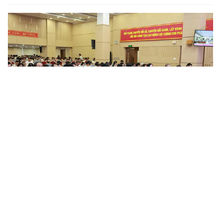
Nâng cao chất lượng công tác quán triệt, tuyên truyền và
triển khai thực hiện các chỉ thị, nghị quyết, quy định...
Trong thời gian qua, tại Đảng bộ Tổng công ty Bưu điện Việt
Nam, công tác tổ chức nghiên cứu, học tập, quán triệt và triển
khai các chỉ thị, nghị quyết, quy định của Đảng, đặc biệt là...