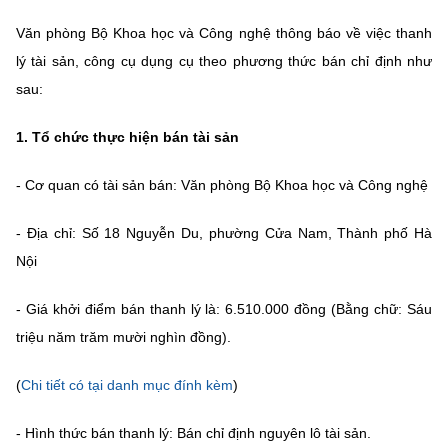
Chọn ngôn ngữ
Văn phòng Bộ Khoa học và Công nghệ thông báo về việc thanh
Vietnamese
English
lý tài sản, công cụ dụng cụ theo phương thức bán chỉ định như
sau:
1. Tổ chức thực hiện bán tài sản
BỘ KHOA HỌC VÀ CÔNG NGHỆ
MINISTRY OF SCIENCE AND TECHNOLOGY
- Cơ quan có tài sản bán: Văn phòng Bộ Khoa học và Công nghệ
Điều khoản sử dụng
Theo dõi MST:
Góp ý
- Địa chỉ: Số 18 Nguyễn Du, phường Cửa Nam, Thành phố Hà
Nội
Cơ quan chủ quản: Bộ Khoa học và Công nghệ (MST)
Chịu trách nhiệm nội dung: Nguyễn Thị Hải Hằng
- Giá khởi điểm bán thanh lý là: 6.510.000 đồng (Bằng chữ: Sáu
Giám đốc Trung tâm Truyền thông Khoa học và Công nghệ.
triệu năm trăm mười nghìn đồng).
Liên hệ
Địa chỉ: Ban Biên tập Cổng TTĐT - 18 Nguyễn Du, TP. Hà Nội
(
Chi tiết có tại danh mục đính kèm
)
Điện thoại: 024 3936 9506
Email:
stc@mst.gov.vn
©2026 Bản quyền thuộc Bộ Khoa Học và Công Nghệ
- Hình thức bán thanh lý: Bán chỉ định nguyên lô tài sản.