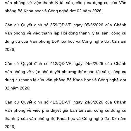
Văn phòng về việc thanh lý tài sản, công cụ dụng cụ của Văn
MST IOFFICE
Văn bản QPPL
Sở Khoa học và Công nghệ
Chuyển đổi số
phòng Bộ Khoa học và Công nghệ đợt 02 năm 2026;
THỐNG KÊ
Văn bản chỉ đạo điều hành
Bưu chính, Viễn thông
Căn cứ Quyết định số 359/QĐ-VP ngày 05/6/2026 của Chánh
Multimedia
Văn phòng về việc thành lập Hội đồng thanh lý tài sản, công cụ
Khoa học và Công nghệ
Lấy ý kiến người dân về dự thảo VBQPPL
Sở hữu trí tuệ
dụng cụ của Văn phòng BộKhoa học và Công nghệ đợt 02 năm
THƯ ĐIỆN TỬ
Đổi mới sáng tạo
2026;
Tiêu chuẩn, đo lường, chất lượng
Khác
Chuyển đổi số
Căn cứ Quyết định số 412/QĐ-VP ngày 24/6/2026 của Chánh
Năng lượng nguyên tử
Videos
Văn phòng về việc phê duyệt phương thức bán tài sản, công cụ
Bưu chính, Viễn thông
dụng cụ thanh lý của văn phòng Bộ Khoa học và Công nghệ đợt
Tin tổng hợp
Infographic
02 năm 2026;
Sở hữu trí tuệ
Tin địa phương
Ảnh
Căn cứ Quyết định số 413/QĐ-VP ngày 24/6/2026 của Chánh
Tiêu chuẩn, đo lường, chất lượng
Voice
Văn phòng về việc phê duyệt giá bán tài sản, công cụ dụng cụ
thanh lý của văn phòng Bộ Khoa học và Công nghệ đợt 02 năm
Năng lượng nguyên tử
Nhiệm vụ trọng tâm
2026;