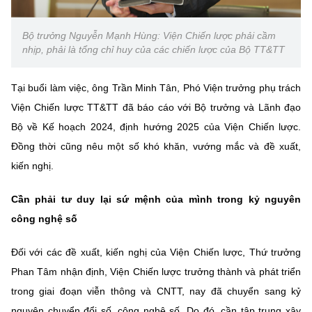
Chọn ngôn ngữ
Vietnamese
English
Bộ trưởng Nguyễn Mạnh Hùng: Viện Chiến lược phải cầm
nhịp, phải là tổng chỉ huy của các chiến lược của Bộ TT&TT
Tại buổi làm việc, ông Trần Minh Tân, Phó Viện trưởng phụ trách
BỘ KHOA HỌC VÀ CÔNG NGHỆ
Viện Chiến lược TT&TT đã báo cáo với Bộ trưởng và Lãnh đạo
MINISTRY OF SCIENCE AND TECHNOLOGY
Bộ về Kế hoạch 2024, định hướng 2025 của Viện Chiến lược.
Đồng thời cũng nêu một số khó khăn, vướng mắc và đề xuất,
Điều khoản sử dụng
Theo dõi MST:
Góp ý
kiến nghị.
Cơ quan chủ quản: Bộ Khoa học và Công nghệ (MST)
Cần phải tư duy lại sứ mệnh của mình trong kỷ nguyên
Chịu trách nhiệm nội dung: Nguyễn Thị Hải Hằng
công nghệ số
Giám đốc Trung tâm Truyền thông Khoa học và Công nghệ.
Liên hệ
Đối với các đề xuất, kiến nghị của Viện Chiến lược, Thứ trưởng
Địa chỉ: Ban Biên tập Cổng TTĐT - 18 Nguyễn Du, TP. Hà Nội
Điện thoại: 024 3936 9506
Phan Tâm nhận định, Viện Chiến lược trưởng thành và phát triển
Email:
stc@mst.gov.vn
trong giai đoạn viễn thông và CNTT, nay đã chuyển sang kỷ
©2026 Bản quyền thuộc Bộ Khoa Học và Công Nghệ
nguyên chuyển đổi số, công nghệ số. Do đó, cần tập trung xây