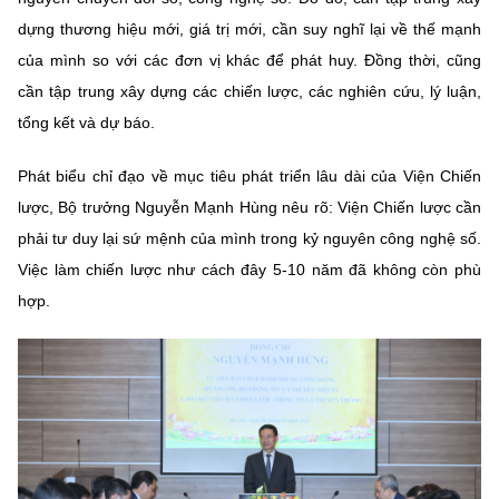
(Ghi rõ nguồn "https://mst.gov.vn" khi phát hành lại thông tin từ
website này)
dựng thương hiệu mới, giá trị mới, cần suy nghĩ lại về thế mạnh
của mình so với các đơn vị khác để phát huy. Đồng thời, cũng
cần tập trung xây dựng các chiến lược, các nghiên cứu, lý luận,
tổng kết và dự báo.
Phát biểu chỉ đạo về mục tiêu phát triển lâu dài của Viện Chiến
lược, Bộ trưởng Nguyễn Mạnh Hùng nêu rõ: Viện Chiến lược cần
phải tư duy lại sứ mệnh của mình trong kỷ nguyên công nghệ số.
Việc làm chiến lược như cách đây 5-10 năm đã không còn phù
hợp.