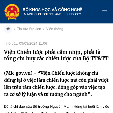
BỘ KHOA HỌC VÀ CÔNG NGHỆ
MINISTRY OF SCIENCE AND TECHNOLOGY
Tin tức Sự kiện
Viễn thông
Thứ bảy, 09/03/2024 11:06
Danh mục
Viện Chiến lược phải cầm nhịp, phải là
tổng chỉ huy các chiến lược của Bộ TT&TT
Trang chủ
Giới thiệu
(Mic.gov.vn) - “Viện Chiến lược không chỉ
dừng lại ở việc làm chiến lược mà còn phải vượt
Chức năng nhiệm vụ
Tin tức sự kiện
lên trên tầm chiến lược, đóng góp vào việc tạo
ra cơ sở lý luận và tư tưởng cho ngành”.
Dịch vụ công
Cơ cấu tổ chức
Khoa học và Công nghệ
Đó là chỉ đạo của Bộ trưởng Nguyễn Mạnh Hùng tại buổi làm việc
Hệ thống văn bản
Lịch sử phát triển
Đổi mới sáng tạo