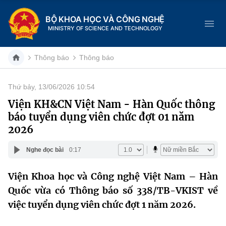
BỘ KHOA HỌC VÀ CÔNG NGHỆ
MINISTRY OF SCIENCE AND TECHNOLOGY
Thông báo
Thông báo
Thứ bảy, 13/06/2026 10:54
Danh mục
Viện KH&CN Việt Nam - Hàn Quốc thông
báo tuyển dụng viên chức đợt 01 năm
Trang chủ
2026
Giới thiệu
Nghe đọc bài
0:17
Chức năng nhiệm vụ
Tin tức sự kiện
Viện Khoa học và Công nghệ Việt Nam – Hàn
Quốc vừa có Thông báo số 338/TB-VKIST về
Dịch vụ công
Cơ cấu tổ chức
Khoa học và Công nghệ
việc tuyển dụng viên chức đợt 1 năm 2026.
Hệ thống văn bản
Lịch sử phát triển
Đổi mới sáng tạo