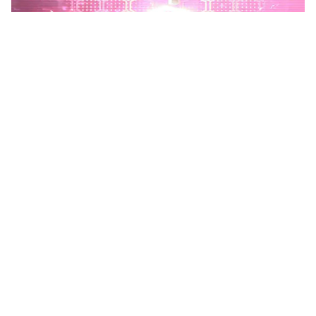
Phú Thọ phát động Chiến dịch 90 ngày xây dựng, hoàn
thiện Kho dữ liệu tỉnh Phú Thọ
Chiến dịch 90 ngày xây dựng, hoàn thiện Kho dữ liệu tỉnh Phú
Thọ nhằm chuẩn hóa, làm sạch, làm giàu, kết nối và đồng bộ dữ
liệu, hình thành kho dữ liệu dùng chung phục vụ công tác...