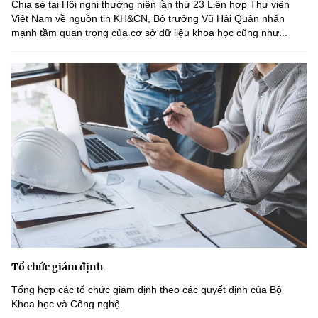
Chia sẻ tại Hội nghị thường niên lần thứ 23 Liên hợp Thư viện
Chọn ngôn ngữ
Việt Nam về nguồn tin KH&CN, Bộ trưởng Vũ Hải Quân nhấn
mạnh tầm quan trọng của cơ sở dữ liệu khoa học cũng như...
Vietnamese
English
BỘ KHOA HỌC VÀ CÔNG NGHỆ
MINISTRY OF SCIENCE AND TECHNOLOGY
Điều khoản sử dụng
Theo dõi MST:
Góp ý
Cơ quan chủ quản: Bộ Khoa học và Công nghệ (MST)
Chịu trách nhiệm nội dung: Nguyễn Thị Hải Hằng
Giám đốc Trung tâm Truyền thông Khoa học và Công nghệ.
Liên hệ
Địa chỉ: Ban Biên tập Cổng TTĐT - 18 Nguyễn Du, TP. Hà Nội
Tổ chức giám định
Điện thoại: 024 3936 9506
Email:
Tổng hợp các tổ chức giám định theo các quyết định của Bộ
stc@mst.gov.vn
Khoa học và Công nghệ.
©2026 Bản quyền thuộc Bộ Khoa Học và Công Nghệ