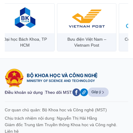
Đại học Bách Khoa, TP
Bưu điện Việt Nam –
Công
HCM
Vietnam Post
BỘ KHOA HỌC VÀ CÔNG NGHỆ
MINISTRY OF SCIENCE AND TECHNOLOGY
Điều khoản sử dụng
Theo dõi MST:
Góp ý
Cơ quan chủ quản: Bộ Khoa học và Công nghệ (MST)
Chịu trách nhiệm nội dung: Nguyễn Thị Hải Hằng
Giám đốc Trung tâm Truyền thông Khoa học và Công nghệ.
Liên hệ