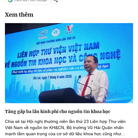
Thêm MST trên Google
Chọn ngôn ngữ
Xem thêm
Vietnamese
English
BỘ KHOA HỌC VÀ CÔNG NGHỆ
MINISTRY OF SCIENCE AND TECHNOLOGY
Điều khoản sử dụng
Theo dõi MST:
Góp ý
Cơ quan chủ quản: Bộ Khoa học và Công nghệ (MST)
Chịu trách nhiệm nội dung: Nguyễn Thị Hải Hằng
Giám đốc Trung tâm Truyền thông Khoa học và Công nghệ.
Liên hệ
Tăng gấp ba lần kinh phí cho nguồn tin khoa học
Địa chỉ: Ban Biên tập Cổng TTĐT - 18 Nguyễn Du, TP. Hà Nội
Điện thoại: 024 3936 9506
Chia sẻ tại Hội nghị thường niên lần thứ 23 Liên hợp Thư viện
Email:
stc@mst.gov.vn
Việt Nam về nguồn tin KH&CN, Bộ trưởng Vũ Hải Quân nhấn
©2026 Bản quyền thuộc Bộ Khoa Học và Công Nghệ
mạnh tầm quan trọng của cơ sở dữ liệu khoa học cũng như...