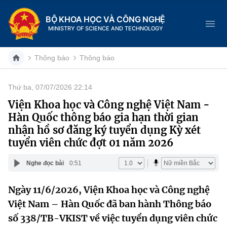
BỘ KHOA HỌC VÀ CÔNG NGHỆ
MINISTRY OF SCIENCE AND TECHNOLOGY
Thông báo
Thông báo
Thứ ba, 07/07/2026 22:14
Danh mục
Viện Khoa học và Công nghệ Việt Nam -
Hàn Quốc thông báo gia hạn thời gian
Trang chủ
nhận hồ sơ đăng ký tuyển dụng Kỳ xét
tuyển viên chức đợt 01 năm 2026
Giới thiệu
Nghe đọc bài
0:51
Chức năng nhiệm vụ
Tin tức sự kiện
Ngày 11/6/2026, Viện Khoa học và Công nghệ
Dịch vụ công
Cơ cấu tổ chức
Khoa học và Công nghệ
Việt Nam – Hàn Quốc đã ban hành Thông báo
Hệ thống văn bản
số 338/TB-VKIST về việc tuyển dụng viên chức
Lịch sử phát triển
Đổi mới sáng tạo