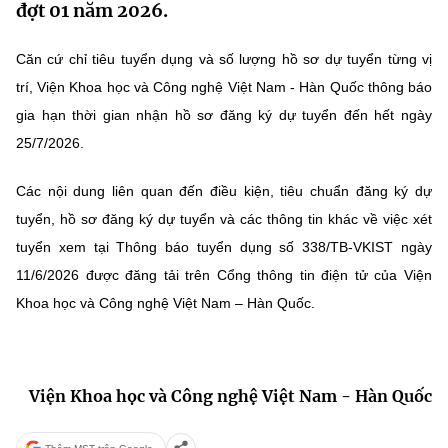
đợt 01 năm 2026.
MST IOFFICE
Văn bản QPPL
Sở Khoa học và Công nghệ
Chuyển đổi số
Căn cứ chỉ tiêu tuyển dụng và số lượng hồ sơ dự tuyển từng vị
THỐNG KÊ
Văn bản chỉ đạo điều hành
Bưu chính, Viễn thông
trí, Viện Khoa học và Công nghệ Việt Nam - Hàn Quốc thông báo
Multimedia
gia hạn thời gian nhận hồ sơ đăng ký dự tuyển đến hết ngày
Khoa học và Công nghệ
Lấy ý kiến người dân về dự thảo VBQPPL
Sở hữu trí tuệ
25/7/2026.
THƯ ĐIỆN TỬ
Đổi mới sáng tạo
Tiêu chuẩn, đo lường, chất lượng
Các nội dung liên quan đến điều kiện, tiêu chuẩn đăng ký dự
Khác
Chuyển đổi số
tuyển, hồ sơ đăng ký dự tuyển và các thông tin khác về việc xét
Năng lượng nguyên tử
Videos
tuyển xem tại Thông báo tuyển dụng số 338/TB-VKIST ngày
Bưu chính, Viễn thông
Tin tổng hợp
11/6/2026 được đăng tải trên Cổng thông tin điện tử của Viện
Infographic
Khoa học và Công nghệ Việt Nam – Hàn Quốc.
Sở hữu trí tuệ
Tin địa phương
Ảnh
Tiêu chuẩn, đo lường, chất lượng
Voice
Viện Khoa học và Công nghệ Việt Nam - Hàn Quốc
Năng lượng nguyên tử
Nhiệm vụ trọng tâm