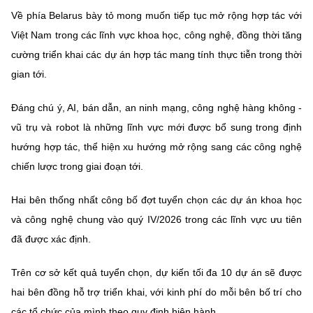
(Ghi rõ nguồn "https://mst.gov.vn" khi phát hành lại thông tin từ
Về phía Belarus bày tỏ mong muốn tiếp tục mở rộng hợp tác với
website này)
Việt Nam trong các lĩnh vực khoa học, công nghệ, đồng thời tăng
cường triển khai các dự án hợp tác mang tính thực tiễn trong thời
gian tới.
Đáng chú ý, AI, bán dẫn, an ninh mạng, công nghệ hàng không -
vũ trụ và robot là những lĩnh vực mới được bổ sung trong định
hướng hợp tác, thể hiện xu hướng mở rộng sang các công nghệ
chiến lược trong giai đoạn tới.
Hai bên thống nhất công bố đợt tuyển chọn các dự án khoa học
và công nghệ chung vào quý IV/2026 trong các lĩnh vực ưu tiên
đã được xác định.
Trên cơ sở kết quả tuyển chọn, dự kiến tối đa 10 dự án sẽ được
hai bên đồng hỗ trợ triển khai, với kinh phí do mỗi bên bố trí cho
các tổ chức của mình theo quy định hiện hành.