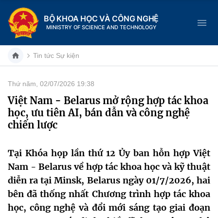
BỘ KHOA HỌC VÀ CÔNG NGHỆ
MINISTRY OF SCIENCE AND TECHNOLOGY
Tin tức Sự kiện
Thứ năm, 02/07/2026 19:38
Danh mục
Việt Nam - Belarus mở rộng hợp tác khoa
học, ưu tiên AI, bán dẫn và công nghệ
Trang chủ
chiến lược
Giới thiệu
Tại Khóa họp lần thứ 12 Ủy ban hỗn hợp Việt
Chức năng nhiệm vụ
Tin tức sự kiện
Nam - Belarus về hợp tác khoa học và kỹ thuật
diễn ra tại Minsk, Belarus ngày 01/7/2026, hai
Dịch vụ công
Cơ cấu tổ chức
Khoa học và Công nghệ
bên đã thống nhất Chương trình hợp tác khoa
Hệ thống văn bản
học, công nghệ và đổi mới sáng tạo giai đoạn
Lịch sử phát triển
Đổi mới sáng tạo