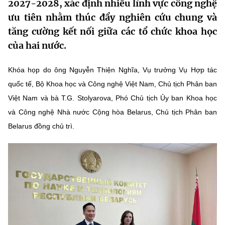
2027-2028, xác định nhiều lĩnh vực công nghệ
MST IOFFICE
Văn bản QPPL
Sở Khoa học và Công nghệ
Chuyển đổi số
ưu tiên nhằm thúc đẩy nghiên cứu chung và
tăng cường kết nối giữa các tổ chức khoa học
THỐNG KÊ
Văn bản chỉ đạo điều hành
Bưu chính, Viễn thông
của hai nước.
Multimedia
Khoa học và Công nghệ
Lấy ý kiến người dân về dự thảo VBQPPL
Sở hữu trí tuệ
Khóa họp do ông Nguyễn Thiện Nghĩa, Vụ trưởng Vụ Hợp tác
THƯ ĐIỆN TỬ
Đổi mới sáng tạo
quốc tế, Bộ Khoa học và Công nghệ Việt Nam, Chủ tịch Phân ban
Tiêu chuẩn, đo lường, chất lượng
Việt Nam và bà T.G. Stolyarova, Phó Chủ tịch Ủy ban Khoa học
Khác
Chuyển đổi số
và Công nghệ Nhà nước Cộng hòa Belarus, Chủ tịch Phân ban
Năng lượng nguyên tử
Videos
Belarus đồng chủ trì.
Bưu chính, Viễn thông
Tin tổng hợp
Infographic
Sở hữu trí tuệ
Tin địa phương
Ảnh
Tiêu chuẩn, đo lường, chất lượng
Voice
Năng lượng nguyên tử
Nhiệm vụ trọng tâm