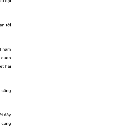
au đại
an tới
nd năm
ơ quan
ệt hại
n công
ởi đây
n cũng