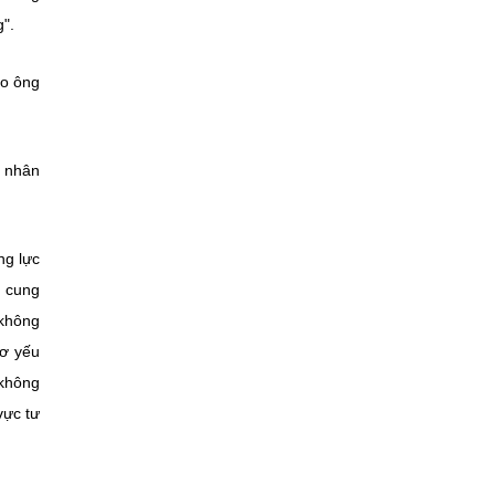
".
eo ông
á nhân
ng lực
, cung
 không
Cơ yếu
 không
vực tư