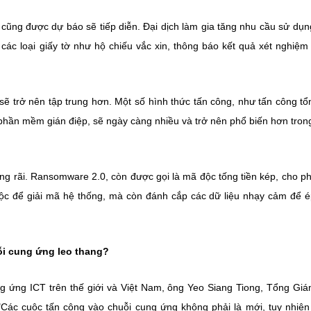
e cũng được dự báo sẽ tiếp diễn. Đại dịch làm gia tăng nhu cầu sử dụn
các loại giấy tờ như hộ chiếu vắc xin, thông báo kết quả xét nghiệm 
sẽ trở nên tập trung hơn. Một số hình thức tấn công, như tấn công tổ
 phần mềm gián điệp, sẽ ngày càng nhiều và trở nên phổ biến hơn tro
ng rãi. Ransomware 2.0, còn được gọi là mã độc tống tiền kép, cho ph
ộc để giải mã hệ thống, mà còn đánh cắp các dữ liệu nhạy cảm để 
ỗi cung ứng leo thang?
g ứng ICT trên thế giới và Việt Nam, ông Yeo Siang Tiong, Tổng Gi
Các cuộc tấn công vào chuỗi cung ứng không phải là mới, tuy nhiên