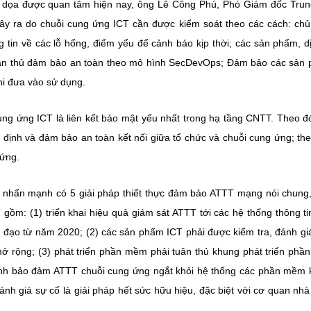
e dọa được quan tâm hiện nay, ông Lê Công Phú, Phó Giám đốc Tru
ây ra do chuỗi cung ứng ICT cần được kiểm soát theo các cách: ch
g tin về các lỗ hổng, điểm yếu để cảnh báo kịp thời; các sản phẩm, d
tuân thủ đảm bảo an toàn theo mô hình SecDevOps; Đảm bảo các sản
khi đưa vào sử dụng.
ung ứng ICT là liên kết bảo mật yếu nhất trong hạ tầng CNTT. Theo đ
 định và đảm bảo an toàn kết nối giữa tổ chức và chuỗi cung ứng; the
 ứng.
c nhấn mạnh có 5 giải pháp thiết thực đảm bảo ATTT mạng nói chung
gồm: (1) triển khai hiệu quả giám sát ATTT tới các hệ thống thông ti
ỉ đạo từ năm 2020; (2) các sản phẩm ICT phải được kiểm tra, đánh gi
mở rộng; (3) phát triển phần mềm phải tuân thủ khung phát triển ph
rình bảo đảm ATTT chuỗi cung ứng ngắt khỏi hệ thống các phần mềm
đánh giá sự cố là giải pháp hết sức hữu hiệu, đặc biệt với cơ quan nh