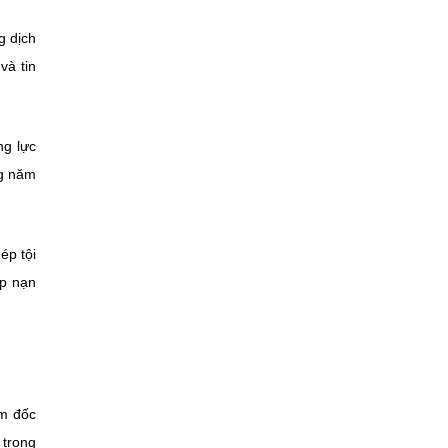
g dịch
và tin
ng lực
ng năm
ép tội
ép nạn
ám đốc
 trong