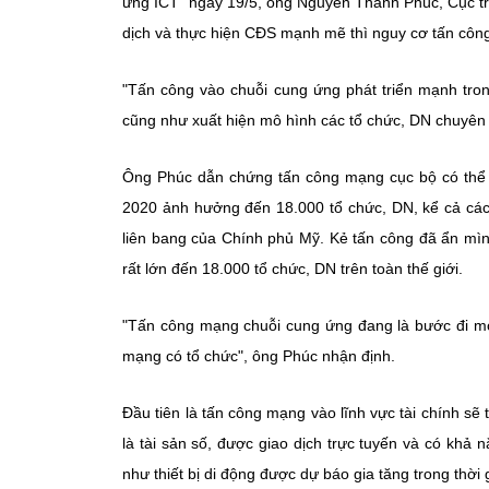
ứng ICT" ngày 19/5, ông Nguyễn Thành Phúc, Cục tr
dịch và thực hiện CĐS mạnh mẽ thì nguy cơ tấn côn
"Tấn công vào chuỗi cung ứng phát triển mạnh tron
cũng như xuất hiện mô hình các tổ chức, DN chuyên
Ông Phúc dẫn chứng tấn công mạng cục bộ có thể 
2020 ảnh hưởng đến 18.000 tổ chức, DN, kể cả các 
liên bang của Chính phủ Mỹ. Kẻ tấn công đã ẩn mình
rất lớn đến 18.000 tổ chức, DN trên toàn thế giới.
"Tấn công mạng chuỗi cung ứng đang là bước đi mới
mạng có tổ chức", ông Phúc nhận định.
Đầu tiên là tấn công mạng vào lĩnh vực tài chính sẽ t
là tài sản số, được giao dịch trực tuyến và có khả
như thiết bị di động được dự báo gia tăng trong thời g