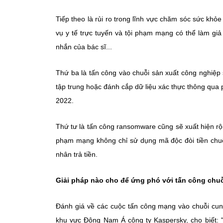
Tiếp theo là rủi ro trong lĩnh vực chăm sóc sức khỏ
vụ y tế trực tuyến và tội phạm mạng có thể làm giả 
nhắn của bác sĩ...
Thứ ba là tấn công vào chuỗi sản xuất công nghiệp 
tập trung hoặc đánh cắp dữ liệu xác thực thông qua
2022.
Thứ tư là tấn công ransomware cũng sẽ xuất hiện rộ
phạm mạng không chỉ sử dụng mã độc đòi tiền chu
nhân trả tiền.
Giải pháp nào cho để ứng phó với tấn công chu
Đánh giá về các cuộc tấn công mạng vào chuỗi cun
khu vực Đông Nam Á công ty Kaspersky, cho biết: "