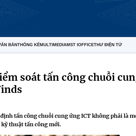
VĂN BẢN
THỐNG KÊ
MULTIMEDIA
MST IOFFICE
THƯ ĐIỆN TỬ
iểm soát tấn công chuỗi cu
Winds
định tấn công chuỗi cung ứng ICT không phải là m
kỹ thuật tấn công mới.