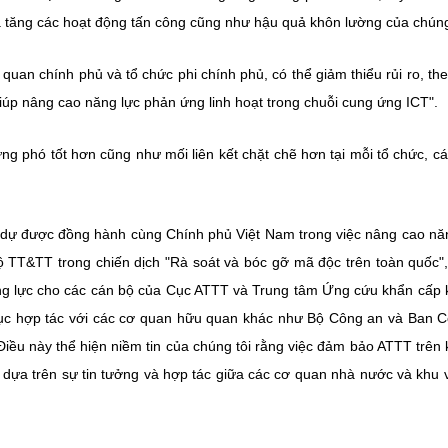
a tăng các hoạt động tấn công cũng như hậu quả khôn lường của chúng
quan chính phủ và tổ chức phi chính phủ, có thể giảm thiểu rủi ro, th
giúp nâng cao năng lực phản ứng linh hoạt trong chuỗi cung ứng ICT".
ng phó tốt hơn cũng như mối liên kết chặt chẽ hơn tại mỗi tổ chức, c
nh dự được đồng hành cùng Chính phủ Việt Nam trong việc nâng cao nă
 TT&TT trong chiến dịch "Rà soát và bóc gỡ mã độc trên toàn quốc"
ng lực cho các cán bộ của Cục ATTT và Trung tâm Ứng cứu khẩn cấp
tục hợp tác với các cơ quan hữu quan khác như Bộ Công an và Ban 
Điều này thể hiện niềm tin của chúng tôi rằng việc đảm bảo ATTT trên
 dựa trên sự tin tưởng và hợp tác giữa các cơ quan nhà nước và khu 