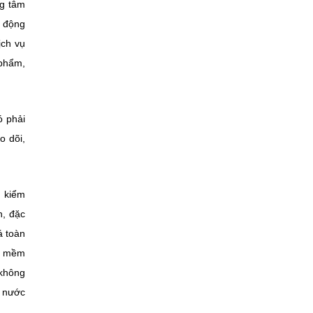
ng tâm
ủ động
ịch vụ
 phẩm,
ó phải
o dõi,
, kiểm
n, đặc
á toàn
ần mềm
 không
à nước