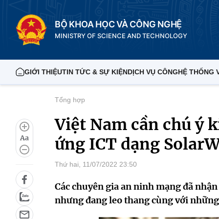
BỘ KHOA HỌC VÀ CÔNG NGHỆ
MINISTRY OF SCIENCE AND TECHNOLOGY
GIỚI THIỆU
TIN TỨC & SỰ KIỆN
DỊCH VỤ CÔNG
HỆ THỐNG 
Tổng hợp
Việt Nam cần chú ý k
Aa
ứng ICT dạng Solar
Thứ hai, 11/07/2022 23:50
Các chuyên gia an ninh mạng đã nhận 
nhưng đang leo thang cùng với những 