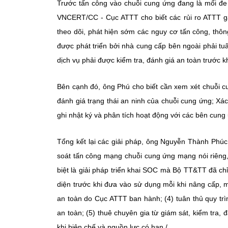
Trước tấn công vào chuỗi cung ứng đang là mối đ
VNCERT/CC - Cục ATTT cho biết các rủi ro ATTT g
theo dõi, phát hiện sớm các nguy cơ tấn công, thôn
được phát triển bởi nhà cung cấp bên ngoài phải 
dịch vụ phải được kiểm tra, đánh giá an toàn trước 
Bên cạnh đó, ông Phú cho biết cần xem xét chuỗi c
đánh giá trạng thái an ninh của chuỗi cung ứng; Xác
ghi nhật ký và phân tích hoạt động với các bên cung
Tổng kết lại các giải pháp, ông Nguyễn Thành Phú
soát tấn công mạng chuỗi cung ứng mạng nói riêng, 
biệt là giải pháp triển khai SOC mà Bộ TT&TT đã ch
diện trước khi đưa vào sử dụng mỗi khi nâng cấp, 
an toàn do Cục ATTT ban hành; (4) tuân thủ quy t
an toàn; (5) thuê chuyên gia từ giám sát, kiểm tra, 
khi biên chế và nguồn lực có hạn./.