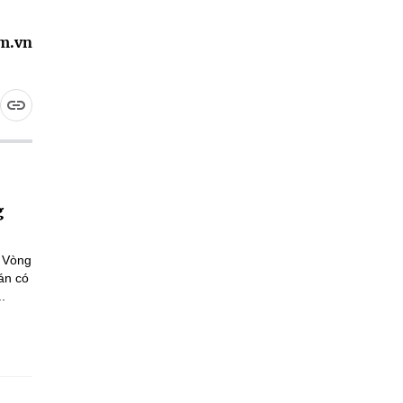
am.vn
g
a Vòng
án có
.