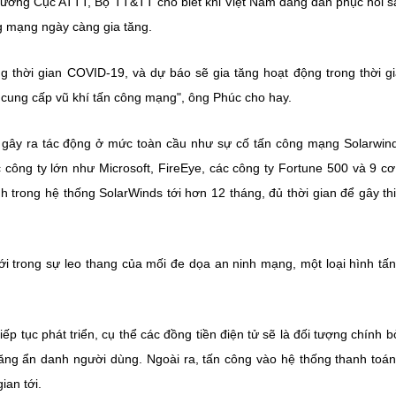
ưởng Cục ATTT, Bộ TT&TT cho biết khi Việt Nam đang dần phục hồi s
g mạng ngày càng gia tăng.
g thời gian COVID-19, và dự báo sẽ gia tăng hoạt động trong thời gi
 cung cấp vũ khí tấn công mạng", ông Phúc cho hay.
gây ra tác động ở mức toàn cầu như sự cố tấn công mạng Solarwi
công ty lớn như Microsoft, FireEye, các công ty Fortune 500 và 9 c
 trong hệ thống SolarWinds tới hơn 12 tháng, đủ thời gian để gây thi
 trong sự leo thang của mối đe dọa an ninh mạng, một loại hình tấ
iếp tục phát triển, cụ thể các đồng tiền điện tử sẽ là đối tượng chính b
 năng ẩn danh người dùng. Ngoài ra, tấn công vào hệ thống thanh toá
ian tới.