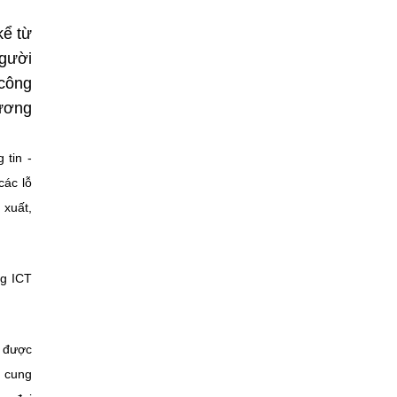
kể từ
người
 công
tương
 tin -
các lỗ
 xuất,
ng ICT
n được
i cung