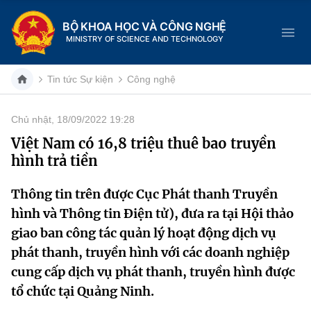
BỘ KHOA HỌC VÀ CÔNG NGHỆ
MINISTRY OF SCIENCE AND TECHNOLOGY
Tin tức Sự kiện
Công nghệ
Chủ nhật, 18/09/2022 19:28
Danh mục
Việt Nam có 16,8 triệu thuê bao truyền
hình trả tiền
Trang chủ
Thông tin trên được Cục Phát thanh Truyền
Giới thiệu
hình và Thông tin Điện tử), đưa ra tại Hội thảo
Chức năng nhiệm vụ
Tin tức sự kiện
giao ban công tác quản lý hoạt động dịch vụ
phát thanh, truyền hình với các doanh nghiệp
Dịch vụ công
Cơ cấu tổ chức
Khoa học và Công nghệ
cung cấp dịch vụ phát thanh, truyền hình được
tổ chức tại Quảng Ninh.
Hệ thống văn bản
Lịch sử phát triển
Đổi mới sáng tạo