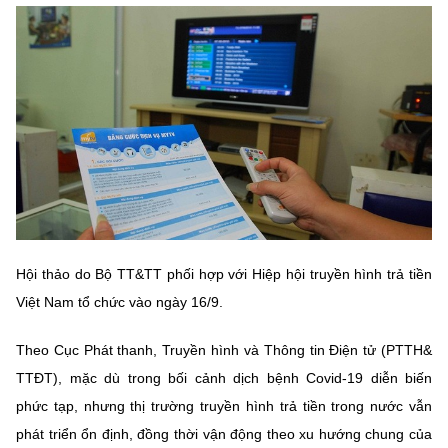
MST IOFFICE
Văn bản QPPL
Sở Khoa học và Công nghệ
Chuyển đổi số
THỐNG KÊ
Văn bản chỉ đạo điều hành
Bưu chính, Viễn thông
Multimedia
Khoa học và Công nghệ
Lấy ý kiến người dân về dự thảo VBQPPL
Sở hữu trí tuệ
THƯ ĐIỆN TỬ
Đổi mới sáng tạo
Tiêu chuẩn, đo lường, chất lượng
Khác
Chuyển đổi số
Năng lượng nguyên tử
Videos
Bưu chính, Viễn thông
Hội thảo do Bộ TT&TT phối hợp với Hiệp hội truyền hình trả tiền
Tin tổng hợp
Infographic
Việt Nam tổ chức vào ngày 16/9.
Sở hữu trí tuệ
Tin địa phương
Ảnh
Theo Cục Phát thanh, Truyền hình và Thông tin Điện tử (PTTH&
Tiêu chuẩn, đo lường, chất lượng
Voice
TTĐT), mặc dù trong bối cảnh dịch bệnh Covid-19 diễn biến
phức tạp, nhưng thị trường truyền hình trả tiền trong nước vẫn
Năng lượng nguyên tử
Nhiệm vụ trọng tâm
phát triển ổn định, đồng thời vận động theo xu hướng chung của