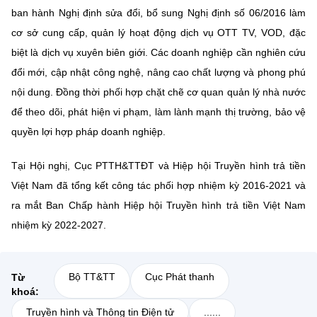
(Ghi rõ nguồn "https://mst.gov.vn" khi phát hành lại thông tin từ
ban hành Nghị định sửa đổi, bổ sung Nghị định số 06/2016 làm
website này)
cơ sở cung cấp, quản lý hoạt động dịch vụ OTT TV, VOD, đặc
biệt là dịch vụ xuyên biên giới. Các doanh nghiệp cần nghiên cứu
đổi mới, cập nhật công nghệ, nâng cao chất lượng và phong phú
nội dung. Đồng thời phối hợp chặt chẽ cơ quan quản lý nhà nước
để theo dõi, phát hiện vi phạm, làm lành mạnh thị trường, bảo vệ
quyền lợi hợp pháp doanh nghiệp.
Tại Hội nghị, Cục PTTH&TTĐT và Hiệp hội Truyền hình trả tiền
Việt Nam đã tổng kết công tác phối hợp nhiệm kỳ 2016-2021 và
ra mắt Ban Chấp hành Hiệp hội Truyền hình trả tiền Việt Nam
nhiệm kỳ 2022-2027.
Bộ TT&TT
Cục Phát thanh
Từ
khoá:
Truyền hình và Thông tin Điện tử
......