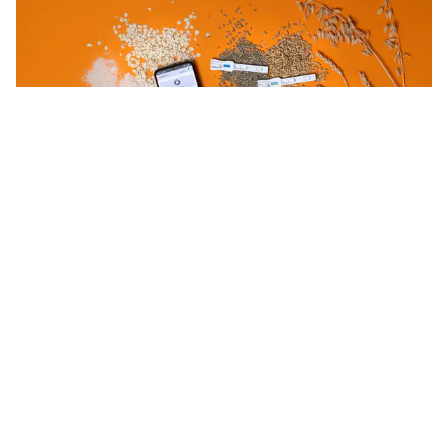
Thông tin kết quả thực hiện đề tài cấp quốc gia, mã số
ĐTĐL.CN-04/21
Tên nhiệm vụ: “Nghiên cứu đặc điểm nhiễm độc tố vi nấm trong
một số thực phẩm tại Việt Nam và chế tạo que thử bán định
lượng phát hiện nhanh, đồng thời một số độc tố vi nấmˮ.