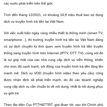
Chọn ngôn ngữ
các nước phát triển trên thế giới.
Vietnamese
English
Tính đến tháng 12/2021, có khoảng 16,8 triệu thuê bao sử dụng
dịch vụ truyền hình trả tiền tại Việt Nam.
Với việc xuất hiện ngày càng nhiều thiết bị thông minh (smart TV,
BỘ KHOA HỌC VÀ CÔNG NGHỆ
smartphone...), thị trường truyền hình trả tiền tại Việt Nam đang
MINISTRY OF SCIENCE AND TECHNOLOGY
có sự dịch chuyển từ thói quen xem truyền hình trả tiền truyền
Điều khoản sử dụng
Theo dõi MST:
Góp ý
thống sang truyền hình trên Internet (IPTV, OTT TV), cùng với đó
là sự góp mặt của các nhà cung cấp dịch vụ viễn thông, khiến
Cơ quan chủ quản: Bộ Khoa học và Công nghệ (MST)
cho mức độ cạnh tranh, sôi động của truyền hình trả tiền tăng lên
Chịu trách nhiệm nội dung: Nguyễn Thị Hải Hằng
mạnh mẽ. Dịch vụ VOD (truyền hình video theo yêu cầu) cũng
Giám đốc Trung tâm Truyền thông Khoa học và Công nghệ.
được nhận định sẽ phát triển mạnh, do đó các doanh nghiệp
Liên hệ
cung cấp dịch vụ cần chuẩn bị về nội dung, nhất là nội dung phục
Địa chỉ: Ban Biên tập Cổng TTĐT - 18 Nguyễn Du, TP. Hà Nội
Điện thoại: 024 3936 9506
vụ giới trẻ.
Email:
stc@mst.gov.vn
©2026 Bản quyền thuộc Bộ Khoa Học và Công Nghệ
Theo đại diện Cục PTTH&TTĐT, giai đoạn tới, sau khi Chính phủ