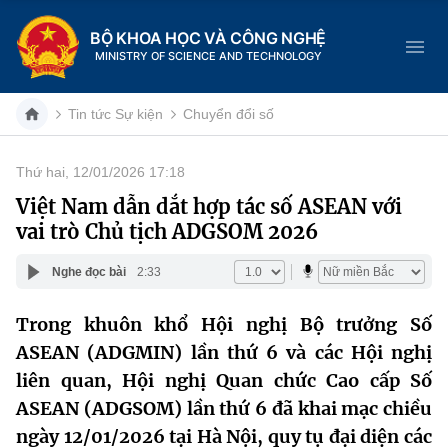
BỘ KHOA HỌC VÀ CÔNG NGHỆ
MINISTRY OF SCIENCE AND TECHNOLOGY
Tin tức Sự kiện
Chuyển đổi số
Thứ hai, 12/01/2026 17:18
Danh mục
Việt Nam dẫn dắt hợp tác số ASEAN với
vai trò Chủ tịch ADGSOM 2026
Trang chủ
Nghe đọc bài
2:33
Giới thiệu
Trong khuôn khổ Hội nghị Bộ trưởng Số
Chức năng nhiệm vụ
Tin tức sự kiện
ASEAN (ADGMIN) lần thứ 6 và các Hội nghị
Dịch vụ công
liên quan, Hội nghị Quan chức Cao cấp Số
Cơ cấu tổ chức
Khoa học và Công nghệ
ASEAN (ADGSOM) lần thứ 6 đã khai mạc chiều
Hệ thống văn bản
Lịch sử phát triển
Đổi mới sáng tạo
ngày 12/01/2026 tại Hà Nội, quy tụ đại diện các