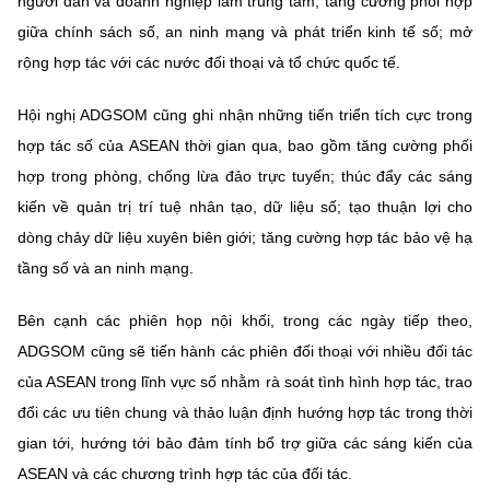
người dân và doanh nghiệp làm trung tâm; tăng cường phối hợp
(Ghi rõ nguồn "https://mst.gov.vn" khi phát hành lại thông tin từ
website này)
giữa chính sách số, an ninh mạng và phát triển kinh tế số; mở
rộng hợp tác với các nước đối thoại và tổ chức quốc tế.
Hội nghị ADGSOM cũng ghi nhận những tiến triển tích cực trong
hợp tác số của ASEAN thời gian qua, bao gồm tăng cường phối
hợp trong phòng, chống lừa đảo trực tuyến; thúc đẩy các sáng
kiến về quản trị trí tuệ nhân tạo, dữ liệu số; tạo thuận lợi cho
dòng chảy dữ liệu xuyên biên giới; tăng cường hợp tác bảo vệ hạ
tầng số và an ninh mạng.
Bên cạnh các phiên họp nội khối, trong các ngày tiếp theo,
ADGSOM cũng sẽ tiến hành các phiên đối thoại với nhiều đối tác
của ASEAN trong lĩnh vực số nhằm rà soát tình hình hợp tác, trao
đổi các ưu tiên chung và thảo luận định hướng hợp tác trong thời
gian tới, hướng tới bảo đảm tính bổ trợ giữa các sáng kiến của
ASEAN và các chương trình hợp tác của đối tác.