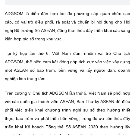
Chọn ngôn ngữ
ADGSOM là diễn đàn hợp tác đa phương cấp quan chức cao
Vietnamese
English
cấp, có vai trò điều phối, rà soát và chuẩn bị nội dung cho Hội
nghị Bộ trưởng Số ASEAN, đồng thời thúc đẩy triển khai các sáng
kiến hợp tác số trong khu vực.
BỘ KHOA HỌC VÀ CÔNG NGHỆ
MINISTRY OF SCIENCE AND TECHNOLOGY
Tại kỳ họp lần thứ 6, Việt Nam đảm nhiệm vai trò Chủ tịch
ADGSOM, thể hiện cam kết đóng góp tích cực vào việc xây dựng
Điều khoản sử dụng
Theo dõi MST:
Góp ý
một ASEAN số bao trùm, bền vững và lấy người dân, doanh
nghiệp làm trung tâm.
Cơ quan chủ quản: Bộ Khoa học và Công nghệ (MST)
Chịu trách nhiệm nội dung: Nguyễn Thị Hải Hằng
Trên cương vị Chủ tịch ADGSOM lần thứ 6, Việt Nam sẽ phối hợp
Giám đốc Trung tâm Truyền thông Khoa học và Công nghệ.
với các quốc gia thành viên ASEAN, Ban Thư ký ASEAN để điều
Liên hệ
Địa chỉ: Ban Biên tập Cổng TTĐT - 18 Nguyễn Du, TP. Hà Nội
phối việc triển khai chương trình nghị sự số theo hướng thiết
Điện thoại: 024 3936 9506
thực, bao trùm và phát triển bền vững, trong đó ưu tiên thúc đẩy
Email:
stc@mst.gov.vn
triển khai Kế hoạch Tổng thể Số ASEAN 2030 theo hướng lấy
©2026 Bản quyền thuộc Bộ Khoa Học và Công Nghệ