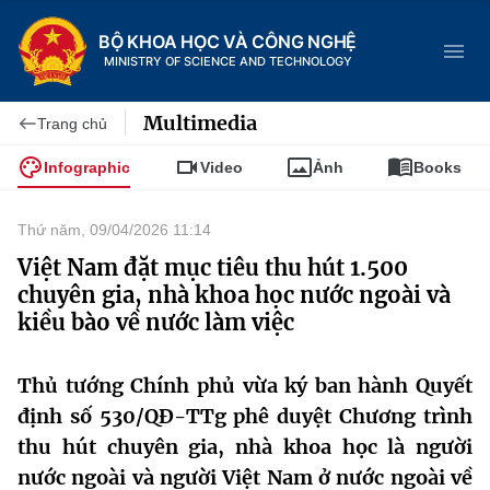
BỘ KHOA HỌC VÀ CÔNG NGHỆ
MINISTRY OF SCIENCE AND TECHNOLOGY
Multimedia
Trang chủ
Infographic
Video
Ảnh
Books
Danh mục
Thứ năm, 09/04/2026 11:14
Trang chủ
Việt Nam đặt mục tiêu thu hút 1.500
chuyên gia, nhà khoa học nước ngoài và
Giới thiệu
kiều bào về nước làm việc
Chức năng nhiệm vụ
Tin tức sự kiện
Thủ tướng Chính phủ vừa ký ban hành Quyết
Dịch vụ công
định số 530/QĐ-TTg phê duyệt Chương trình
Cơ cấu tổ chức
Khoa học và Công nghệ
thu hút chuyên gia, nhà khoa học là người
Hệ thống văn bản
Lịch sử phát triển
Đổi mới sáng tạo
nước ngoài và người Việt Nam ở nước ngoài về