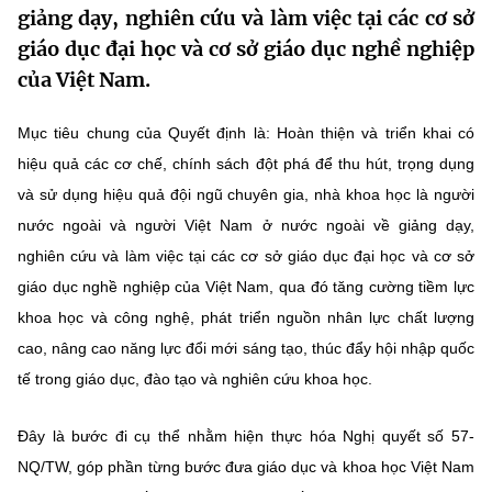
giảng dạy, nghiên cứu và làm việc tại các cơ sở
MST IOFFICE
Văn bản QPPL
Sở Khoa học và Công nghệ
Chuyển đổi số
giáo dục đại học và cơ sở giáo dục nghề nghiệp
THỐNG KÊ
của Việt Nam.
Văn bản chỉ đạo điều hành
Bưu chính, Viễn thông
Multimedia
Khoa học và Công nghệ
Mục tiêu chung của Quyết định là: Hoàn thiện và triển khai có
Lấy ý kiến người dân về dự thảo VBQPPL
Sở hữu trí tuệ
hiệu quả các cơ chế, chính sách đột phá để thu hút, trọng dụng
THƯ ĐIỆN TỬ
Đổi mới sáng tạo
Tiêu chuẩn, đo lường, chất lượng
và sử dụng hiệu quả đội ngũ chuyên gia, nhà khoa học là người
Khác
nước ngoài và người Việt Nam ở nước ngoài về giảng dạy,
Chuyển đổi số
Năng lượng nguyên tử
nghiên cứu và làm việc tại các cơ sở giáo dục đại học và cơ sở
Videos
giáo dục nghề nghiệp của Việt Nam, qua đó tăng cường tiềm lực
Bưu chính, Viễn thông
Tin tổng hợp
Infographic
khoa học và công nghệ, phát triển nguồn nhân lực chất lượng
Sở hữu trí tuệ
cao, nâng cao năng lực đổi mới sáng tạo, thúc đẩy hội nhập quốc
Tin địa phương
Ảnh
tế trong giáo dục, đào tạo và nghiên cứu khoa học.
Tiêu chuẩn, đo lường, chất lượng
Voice
Đây là bước đi cụ thể nhằm hiện thực hóa Nghị quyết số 57-
Năng lượng nguyên tử
Nhiệm vụ trọng tâm
NQ/TW, góp phần từng bước đưa giáo dục và khoa học Việt Nam