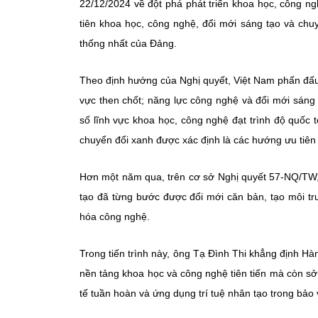
22/12/2024 về đột phá phát triển khoa học, công ng
tiên khoa học, công nghệ, đổi mới sáng tạo và chuy
thống nhất của Đảng.
Theo định hướng của Nghị quyết, Việt Nam phấn đấu đ
vực then chốt; năng lực công nghệ và đổi mới sáng 
số lĩnh vực khoa học, công nghệ đạt trình độ quốc 
chuyển đổi xanh được xác định là các hướng ưu tiên
Hơn một năm qua, trên cơ sở Nghị quyết 57-NQ/TW, 
tạo đã từng bước được đổi mới căn bản, tạo môi t
hóa công nghệ.
Trong tiến trình này, ông Tạ Đình Thi khẳng định Hà
nền tảng khoa học và công nghệ tiên tiến mà còn sở 
tế tuần hoàn và ứng dụng trí tuệ nhân tạo trong bảo