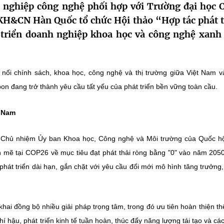
nghiệp công nghệ phối hợp với Trường đại học 
KH&CN Hàn Quốc tổ chức Hội thảo “Hợp tác phát t
 triển doanh nghiệp khoa học và công nghệ xanh 
 nối chính sách, khoa học, công nghệ và thị trường giữa Việt Nam 
on đang trở thành yêu cầu tất yếu của phát triển bền vững toàn cầu.
t Nam
ó Chủ nhiệm Ủy ban Khoa học, Công nghệ và Môi trường của Quốc hộ
mẽ tại COP26 về mục tiêu đạt phát thải ròng bằng "0" vào năm 205
phát triển dài hạn, gắn chặt với yêu cầu đổi mới mô hình tăng trưởng
hai đồng bộ nhiều giải pháp trọng tâm, trong đó ưu tiên hoàn thiện th
í hậu, phát triển kinh tế tuần hoàn, thúc đẩy năng lượng tái tạo và cá