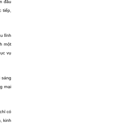
ần đầu
 tiếp,
u lĩnh
nh một
hục vụ
i sáng
ng mại
chỉ có
, kinh