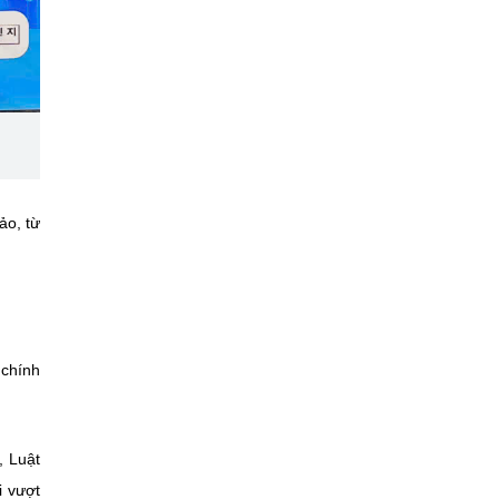
ảo, từ
 chính
, Luật
i vượt