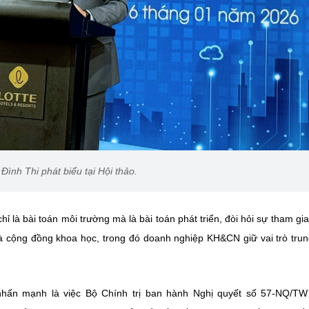
Đình Thi phát biểu tại Hội thảo.
 là bài toán môi trường mà là bài toán phát triển, đòi hỏi sự tham gi
à cộng đồng khoa học, trong đó doanh nghiệp KH&CN giữ vai trò tru
hấn mạnh là việc Bộ Chính trị ban hành Nghị quyết số 57-NQ/TW