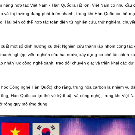
m năng hợp tác Việt Nam - Hàn Quốc là rất lớn. Việt Nam có nhu cầu 
ào và thị trường đang phát triển nhanh; trong khi Hàn Quốc có thế m
o. Hai bên có thể hợp tác toàn diện từ nghiên cứu, thử nghiệm, chuyể
ề xuất một số định hướng cụ thể: Nghiên cứu thành lập nhóm công tác
doanh nghiệp, viện nghiên cứu hai nước; xây dựng cơ chế tài chính x
 nhân lực công nghệ xanh, trao đổi chuyên gia; và triển khai các dự 
học Công nghệ Hàn Quốc) cho rằng, trung hòa carbon là nhiệm vụ đặ
ông, Hàn Quốc có lợi thế về kỹ thuật và công nghệ, trong khi Việt 
mở rộng quy mô ứng dụng.