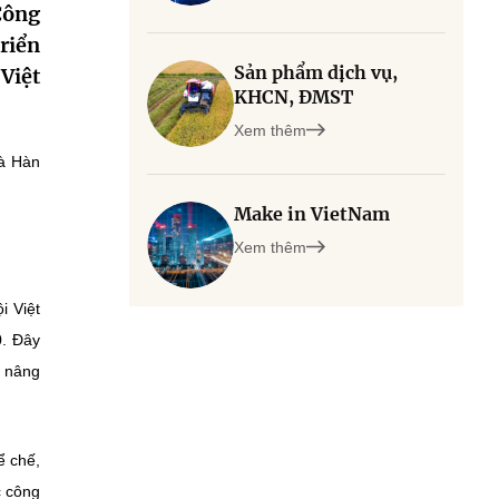
Công
riển
Sản phẩm dịch vụ,
Việt
KHCN, ĐMST
Xem thêm
và Hàn
Make in VietNam
Xem thêm
i Việt
0. Đây
, nâng
ể chế,
c công