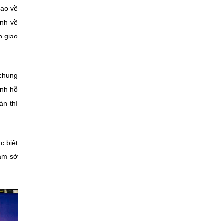
cao về
ạnh về
n giao
 chung
anh hỗ
án thí
c biệt
Nam sở