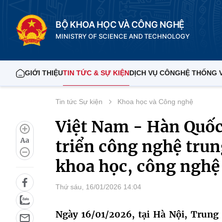
BỘ KHOA HỌC VÀ CÔNG NGHỆ
MINISTRY OF SCIENCE AND TECHNOLOGY
GIỚI THIỆU
TIN TỨC & SỰ KIỆN
DỊCH VỤ CÔNG
HỆ THỐNG 
Tin tức Sự kiện
Khoa học và Công nghệ
Việt Nam - Hàn Quốc
Aa
triển công nghệ tru
khoa học, công nghệ
Thứ sáu, 16/01/2026 14:04
Ngày 16/01/2026, tại Hà Nội, Trung