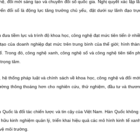
hệ, đổi mới sáng tạo và chuyển đổi số quốc gia. Nghị quyết xác lập l
ển đổi số là động lực tăng trưởng chủ yếu, đặt dưới sự lãnh đạo trực
ưa tiềm lực và trình độ khoa học, công nghệ đạt mức tiên tiến ở nhiề
tạo của doanh nghiệp đạt mức trên trung bình của thế giới; hình thà
tế. Trong đó, công nghệ xanh, công nghệ số và công nghệ tiên tiến p
 trọng tâm.
hệ thống pháp luật và chính sách về khoa học, công nghệ và đổi mớ
rường thông thoáng hơn cho nghiên cứu, thử nghiệm, đầu tư và thươ
n Quốc là đối tác chiến lược và tin cậy của Việt Nam. Hàn Quốc không 
hữu kinh nghiệm quản lý, triển khai hiệu quả các mô hình kinh tế xanh
 vệ môi trường.