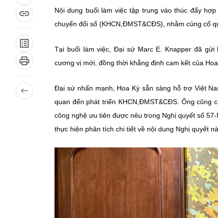
Nội dung buổi làm việc tập trung vào thúc đẩy hợp
chuyển đổi số (KHCN,ĐMST&CĐS), nhằm củng cố quan 
Tại buổi làm việc, Đại sứ Marc E. Knapper đã gử
cương vị mới, đồng thời khẳng định cam kết của Hoa 
Đại sứ nhấn mạnh, Hoa Kỳ sẵn sàng hỗ trợ Việt Nam 
quan đến phát triển KHCN,ĐMST&CĐS. Ông cũng cho 
công nghệ ưu tiên được nêu trong Nghị quyết số 5
thực hiện phân tích chi tiết về nội dung Nghị quyết n