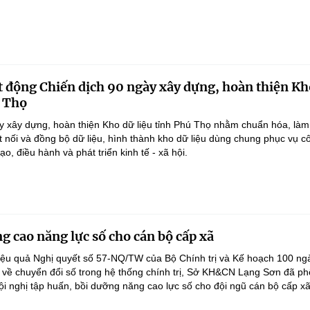
 động Chiến dịch 90 ngày xây dựng, hoàn thiện Kh
ú Thọ
y xây dựng, hoàn thiện Kho dữ liệu tỉnh Phú Thọ nhằm chuẩn hóa, làm
ết nối và đồng bộ dữ liệu, hình thành kho dữ liệu dùng chung phục vụ c
ạo, điều hành và phát triển kinh tế - xã hội.
g cao năng lực số cho cán bộ cấp xã
iệu quả Nghị quyết số 57-NQ/TW của Bộ Chính trị và Kế hoạch 100 ng
 về chuyển đổi số trong hệ thống chính trị, Sở KH&CN Lạng Sơn đã ph
ội nghị tập huấn, bồi dưỡng năng cao lực số cho đội ngũ cán bộ cấp xã.