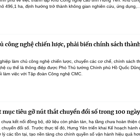
ính phủ về việc thành lập Khu Công nghệ cao tỉnh Hưng Yên. Khu côn
ô 496,1 ha, định hướng trở thành không gian nghiên cứu, ứng dụng,..
 công nghệ chiến lược, phải biến chính sách thàn
hiệp làm chủ công nghệ chiến lược, chuyển các cơ chế, chính sách t
hệ cụ thể là thông điệp được Phó Thủ tướng Chính phủ Hồ Quốc Dũn
ổi làm việc với Tập đoàn Công nghệ CMC.
 mục tiêu gỡ nút thắt chuyển đổi số trong 100 ngày
 chưa kết nối đồng bộ, dữ liệu còn phân tán, hạ tầng chưa hoàn thiện
 chuyển đổi số. Trước thực tế đó, Hưng Yên triển khai Kế hoạch hành
lý các tồn tại, tạo nền tảng cho chính quyền số vận hành hiệu quả hơ