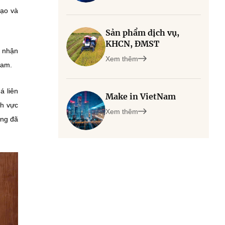
tạo và
Sản phẩm dịch vụ,
KHCN, ĐMST
m nhận
Xem thêm
Nam.
á liên
Make in VietNam
nh vực
Xem thêm
ũng đã