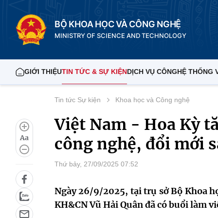
BỘ KHOA HỌC VÀ CÔNG NGHỆ
MINISTRY OF SCIENCE AND TECHNOLOGY
GIỚI THIỆU
TIN TỨC & SỰ KIỆN
DỊCH VỤ CÔNG
HỆ THỐNG 
Tin tức Sự kiện
Khoa học và Công nghệ
Việt Nam - Hoa Kỳ t
Aa
công nghệ, đổi mới s
Thứ bảy, 27/09/2025 07:52
Ngày 26/9/2025, tại trụ sở Bộ Khoa 
KH&CN Vũ Hải Quân đã có buổi làm việ