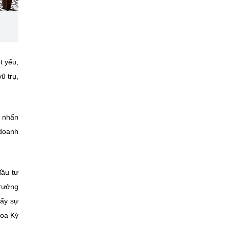
t yếu,
ũ trụ,
à nhấn
doanh
đầu tư
trưởng
đẩy sự
Hoa Kỳ