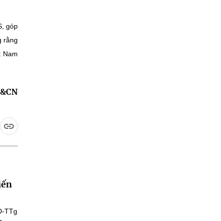
S, góp
g rằng
ệt Nam
KH&CN
iến
Đ-TTg