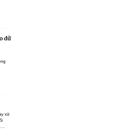
o dữ
ông
ày xử
ối
...