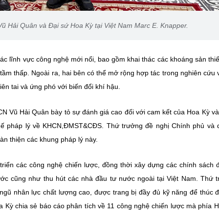
 Hải Quân và Đại sứ Hoa Kỳ tại Việt Nam Marc E. Knapper.
ác lĩnh vực công nghệ mới nổi, bao gồm khai thác các khoáng sản thiế
h tầm thấp. Ngoài ra, hai bên có thể mở rộng hợp tác trong nghiên cứu v
ên tai và ứng phó với biến đổi khí hậu.
N Vũ Hải Quân bày tỏ sự đánh giá cao đối với cam kết của Hoa Kỳ v
chế pháp lý về KHCN,ĐMST&CĐS. Thứ trưởng đề nghị Chính phủ và 
àn thiện các khung pháp lý này.
 triển các công nghệ chiến lược, đồng thời xây dựng các chính sách 
ớc cũng như thu hút các nhà đầu tư nước ngoài tại Việt Nam. Thứ 
ngũ nhân lực chất lượng cao, được trang bị đầy đủ kỹ năng để thúc 
oa Kỳ chia sẻ báo cáo phân tích về 11 công nghệ chiến lược mà phía 