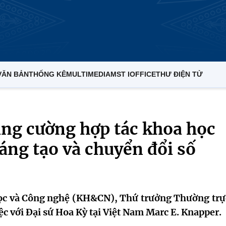
VĂN BẢN
THỐNG KÊ
MULTIMEDIA
MST IOFFICE
THƯ ĐIỆN TỬ
ăng cường hợp tác khoa học
áng tạo và chuyển đổi số
học và Công nghệ (KH&CN), Thứ trưởng Thường trự
c với Đại sứ Hoa Kỳ tại Việt Nam Marc E. Knapper.