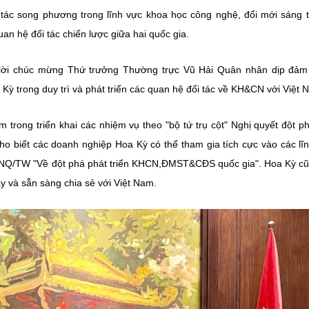
 tác song phương trong lĩnh vực khoa học công nghệ, đổi mới sáng 
hệ đối tác chiến lược giữa hai quốc gia.
i lời chúc mừng Thứ trưởng Thường trực Vũ Hải Quân nhân dịp đả
Kỳ trong duy trì và phát triển các quan hệ đối tác về KH&CN với Việt 
trong triển khai các nhiệm vụ theo "bộ tứ trụ cột" Nghị quyết đột ph
biết các doanh nghiệp Hoa Kỳ có thể tham gia tích cực vào các lĩ
7-NQ/TW "Về đột phá phát triển KHCN,ĐMST&CĐS quốc gia". Hoa Kỳ c
ày và sẵn sàng chia sẻ với Việt Nam.