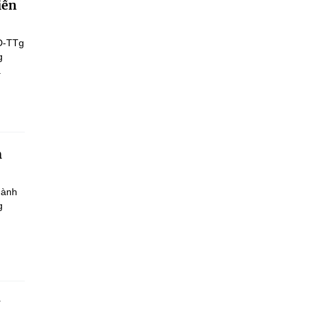
iến
Đ-TTg
g
.
h
hành
g