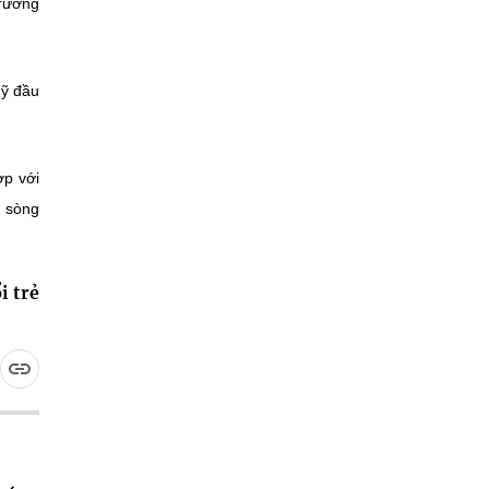
trường
uỹ đầu
ợp với
h sòng
i trẻ