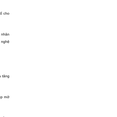
số cho
ư nhân
g nghệ
a tăng
iệp mở