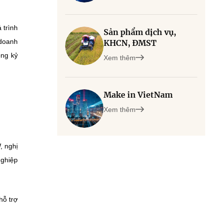
 trình
Sản phẩm dịch vụ,
 doanh
KHCN, ĐMST
ong kỷ
Xem thêm
Make in VietNam
Xem thêm
, nghị
nghiệp
hỗ trợ