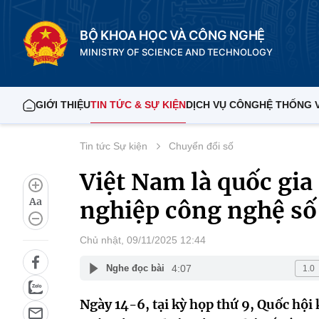
BỘ KHOA HỌC VÀ CÔNG NGHỆ
MINISTRY OF SCIENCE AND TECHNOLOGY
GIỚI THIỆU
TIN TỨC & SỰ KIỆN
DỊCH VỤ CÔNG
HỆ THỐNG 
Tin tức Sự kiện
Chuyển đổi số
Việt Nam là quốc gia
Aa
nghiệp công nghệ số
Chủ nhật, 09/11/2025 12:44
4:07
Nghe đọc bài
Ngày 14-6, tại kỳ họp thứ 9, Quốc hội