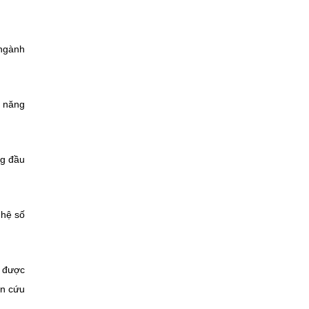
 ngành
o năng
ng đầu
ghệ số
n được
ên cứu