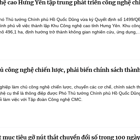
ệ cao Hưng Yên tập trung phát triển công nghệ ch
hó Thủ tướng Chính phủ Hồ Quốc Dũng vừa ký Quyết định số 1499/Q
ính phủ về việc thành lập Khu Công nghệ cao tỉnh Hưng Yên. Khu côn
ô 496,1 ha, định hướng trở thành không gian nghiên cứu, ứng dụng,..
 công nghệ chiến lược, phải biến chính sách thàn
hiệp làm chủ công nghệ chiến lược, chuyển các cơ chế, chính sách t
hệ cụ thể là thông điệp được Phó Thủ tướng Chính phủ Hồ Quốc Dũn
ổi làm việc với Tập đoàn Công nghệ CMC.
 mục tiêu gỡ nút thắt chuyển đổi số trong 100 ngày