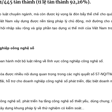
/445 tán thành (tỉ lệ tán thành 92,26%).
o luật chuyên ngành, mà còn được kỳ vọng là đòn bẩy thể chế cho quá
ể Việt Nam xây dựng được nền tảng pháp lý chủ động, mở đường cho
 hội nhập sâu rộng và góp phần tạo dựng vị thế mới của Việt Nam tr
nghiệp công nghệ số
 ban hành một bộ luật riêng về lĩnh vực công nghiệp công nghệ số.
hóa được nhiều nội dung quan trọng trong các nghị quyết số 57-NQ/TW
ãi, hỗ trợ cho doanh nghiệp công nghệ số phát triển, đặc biệt doanh 
công nghệ số; phát triển hạ tầng công nghệ số thiết yếu, dùng chung; 
xây dựng khung pháp lý về thử nghiệm có kiểm soát...