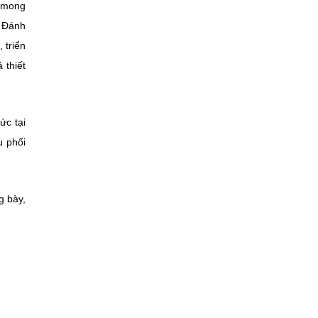
i mong
. Đánh
 triển
 thiết
ức tại
u phối
g bày,