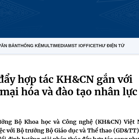
VĂN BẢN
THỐNG KÊ
MULTIMEDIA
MST IOFFICE
THƯ ĐIỆN TỬ
 đẩy hợp tác KH&CN gắn với
mại hóa và đào tạo nhân lực
trưởng Bộ Khoa học và Công nghệ (KH&CN) Việt
c với Bộ trưởng Bộ Giáo dục và Thể thao (GD&TT)