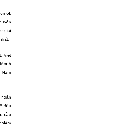
gnomek
guyễn
o giai
nhất.
, Việt
 Mạnh
ệt Nam
% ngân
lệ đầu
hu cầu
nghiệm