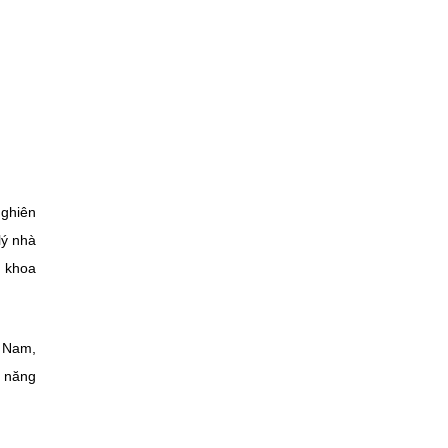
nghiên
lý nhà
u khoa
t Nam,
c năng