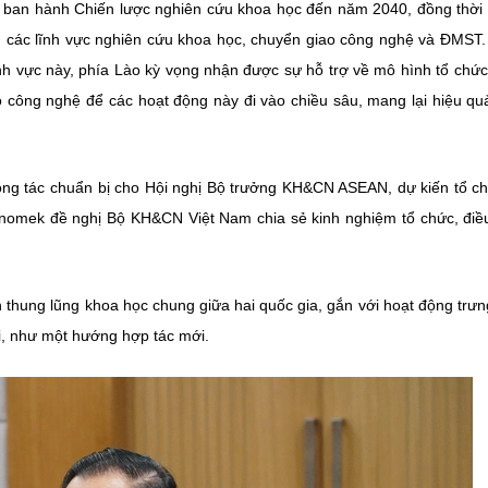
ã ban hành Chiến lược nghiên cứu khoa học đến năm 2040, đồng thờ
g các lĩnh vực nghiên cứu khoa học, chuyển giao công nghệ và ĐMST
nh vực này, phía Lào kỳ vọng nhận được sự hỗ trợ về mô hình tổ chức,
 công nghệ để các hoạt động này đi vào chiều sâu, mang lại hiệu quả
ông tác chuẩn bị cho Hội nghị Bộ trưởng KH&CN ASEAN, dự kiến tổ ch
nomek đề nghị Bộ KH&CN Việt Nam chia sẻ kinh nghiệm tổ chức, điề
thung lũng khoa học chung giữa hai quốc gia, gắn với hoạt động trưn
, như một hướng hợp tác mới.