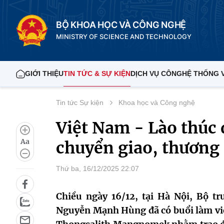
BỘ KHOA HỌC VÀ CÔNG NGHỆ
MINISTRY OF SCIENCE AND TECHNOLOGY
GIỚI THIỆU
TIN TỨC & SỰ KIỆN
DỊCH VỤ CÔNG
HỆ THỐNG 
Tin tức Sự kiện
Khoa học và Công nghệ
Việt Nam - Lào thúc
Aa
chuyển giao, thương 
Thứ ba, 16/12/2025 22:07
Chiều ngày 16/12, tại Hà Nội, Bộ 
Nguyễn Mạnh Hùng đã có buổi làm việ