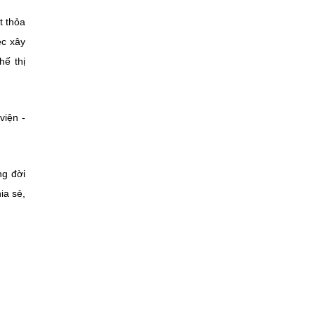
t thỏa
ệc xây
hế thị
viện -
ng đời
ia sẻ,