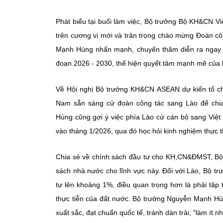
Phát biểu tại buổi làm việc, Bộ trưởng Bộ KH&CN
trên cương vị mới và trân trọng chào mừng Đoàn c
Mạnh Hùng
nhấn mạnh, chuyến thăm diễn ra ngay s
đoạn 2026 - 2030, thể hiện quyết tâm mạnh mẽ của l
Về Hội nghị Bộ trưởng KH&CN ASEAN dự kiến tổ ch
Nam sẵn sàng cử đoàn công tác sang Lào để chia 
Hùng
cũng gợi ý việc phía Lào cử cán bộ sang Việ
vào tháng 1/2026, qua đó học hỏi kinh nghiệm thực t
Chia sẻ về chính sách đầu tư cho KH,CN&ĐMST, Bộ
sách nhà nước cho lĩnh vực này. Đối với Lào, Bộ t
tư lên khoảng 1%, điều quan trọng hơn là phải tập 
thực tiễn của đất nước. Bộ trưởng
Nguyễn Mạnh Hù
xuất sắc, đạt chuẩn quốc tế, tránh dàn trải; "làm ít 