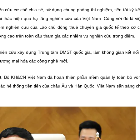
 cứu cơ chế chia sẻ, sử dụng chung phòng thí nghiệm, tiến tới ký kế
ai thác hiệu quả hạ tầng nghiên cứu của Việt Nam. Cùng với đó là vi
m nghiên cứu của Lào chủ động thuê chuyên gia quốc tế theo cơ c
ợng cao trên toàn cầu tham gia các nhiệm vụ nghiên cứu trọng điểm.
ên cứu xây dựng Trung tâm ĐMST quốc gia, làm không gian kết nối 
 thương mại hóa các công nghệ mới.
t, Bộ KH&CN Việt Nam đã hoàn thiện phần mềm quản lý toàn bộ vò
 hệ thống tiên tiến của châu Âu và Hàn Quốc. Việt Nam sẵn sàng ch