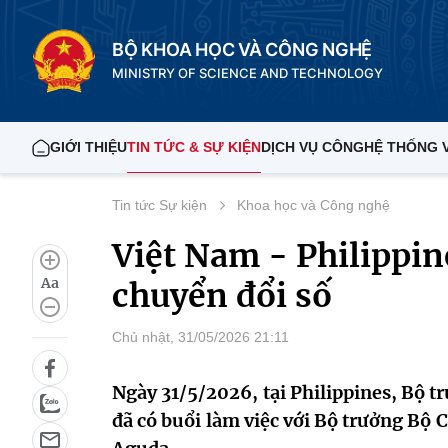
BỘ KHOA HỌC VÀ CÔNG NGHỆ
MINISTRY OF SCIENCE AND TECHNOLOGY
GIỚI THIỆU
TIN TỨC & SỰ KIỆN
DỊCH VỤ CÔNG
HỆ THỐNG 
Tin tức Sự kiện
Khoa học và Công nghệ
Việt Nam - Philippine
Aa
chuyển đổi số
Chủ nhật, 31/05/2026 21:11
Ngày 31/5/2026, tại Philippines, Bộ
đã có buổi làm việc với Bộ trưởng Bộ