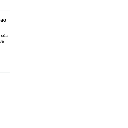
iao
n của
sửa
..