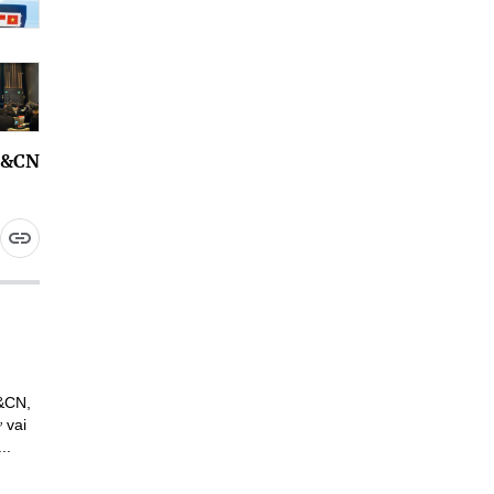
H&CN
H&CN,
 vai
..