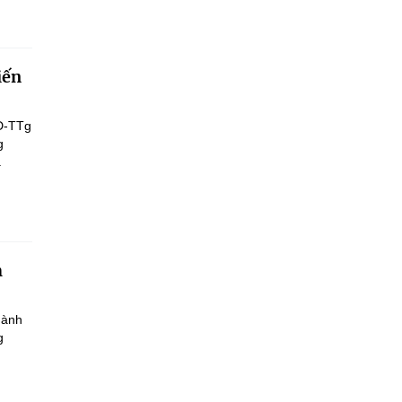
iến
Đ-TTg
g
.
h
hành
g