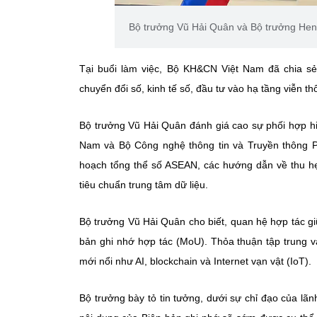
Bộ trưởng Vũ Hải Quân và Bộ trưởng Henr
Tại buổi làm việc, Bộ KH&CN Việt Nam đã chia sẻ
chuyển đổi số, kinh tế số, đầu tư vào hạ tầng viễn th
Bộ trưởng Vũ Hải Quân đánh giá cao sự phối hợp h
Nam và Bộ Công nghệ thông tin và Truyền thông P
hoạch tổng thể số ASEAN, các hướng dẫn về thu hẹp
tiêu chuẩn trung tâm dữ liệu.
Bộ trưởng Vũ Hải Quân cho biết, quan hệ hợp tác giữ
bản ghi nhớ hợp tác (MoU). Thỏa thuận tập trung v
mới nổi như AI, blockchain và Internet vạn vật (IoT).
Bộ trưởng bày tỏ tin tưởng, dưới sự chỉ đạo của l