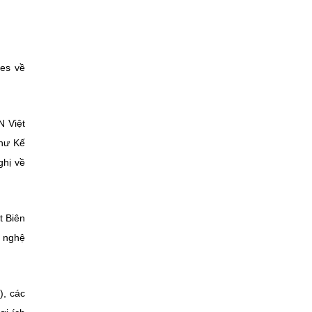
nes về
N Việt
như Kế
ghị về
t Biên
g nghệ
), các