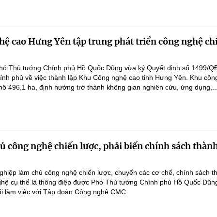
ệ cao Hưng Yên tập trung phát triển công nghệ ch
hó Thủ tướng Chính phủ Hồ Quốc Dũng vừa ký Quyết định số 1499/Q
ính phủ về việc thành lập Khu Công nghệ cao tỉnh Hưng Yên. Khu côn
ô 496,1 ha, định hướng trở thành không gian nghiên cứu, ứng dụng,..
 công nghệ chiến lược, phải biến chính sách thàn
hiệp làm chủ công nghệ chiến lược, chuyển các cơ chế, chính sách t
hệ cụ thể là thông điệp được Phó Thủ tướng Chính phủ Hồ Quốc Dũn
ổi làm việc với Tập đoàn Công nghệ CMC.