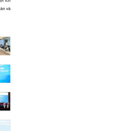
ợi ích
oàn và