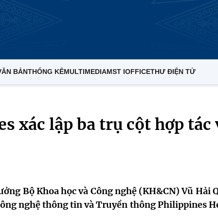
VĂN BẢN
THỐNG KÊ
MULTIMEDIA
MST IOFFICE
THƯ ĐIỆN TỬ
s xác lập ba trụ cột hợp tác 
 trưởng Bộ Khoa học và Công nghệ (KH&CN) Vũ Hải 
 Công nghệ thông tin và Truyền thông Philippines H