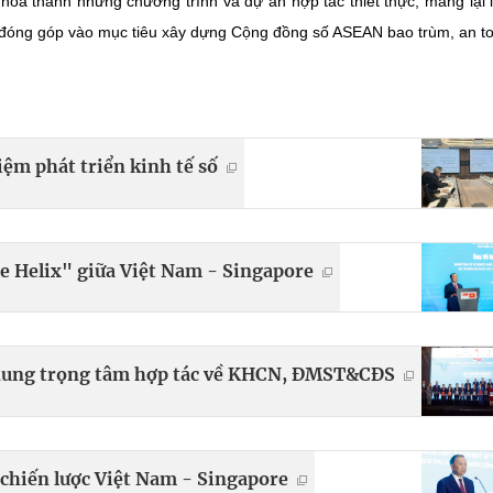
óa thành những chương trình và dự án hợp tác thiết thực, mang lại l
 đóng góp vào mục tiêu xây dựng Cộng đồng số ASEAN bao trùm, an t
ệm phát triển kinh tế số
e Helix" giữa Việt Nam - Singapore
 dung trọng tâm hợp tác về KHCN, ĐMST&CĐS
chiến lược Việt Nam - Singapore