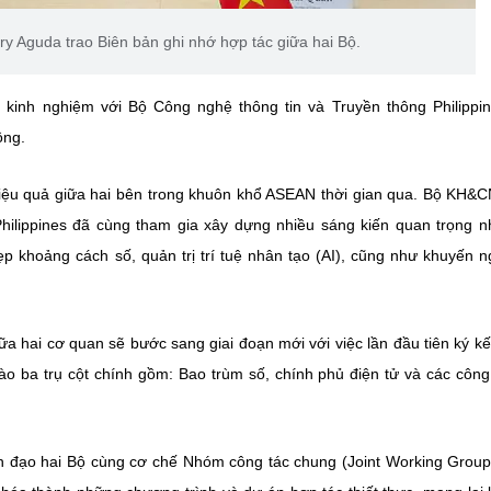
y Aguda trao Biên bản ghi nhớ hợp tác giữa hai Bộ.
 kinh nghiệm với Bộ Công nghệ thông tin và Truyền thông Philippi
ông.
iệu quả giữa hai bên trong khuôn khổ ASEAN thời gian qua. Bộ KH&C
hilippines đã cùng tham gia xây dựng nhiều sáng kiến quan trọng 
 khoảng cách số, quản trị trí tuệ nhân tạo (AI), cũng như khuyến n
a hai cơ quan sẽ bước sang giai đoạn mới với việc lần đầu tiên ký kế
ào ba trụ cột chính gồm: Bao trùm số, chính phủ điện tử và các côn
ãnh đạo hai Bộ cùng cơ chế Nhóm công tác chung (Joint Working Group