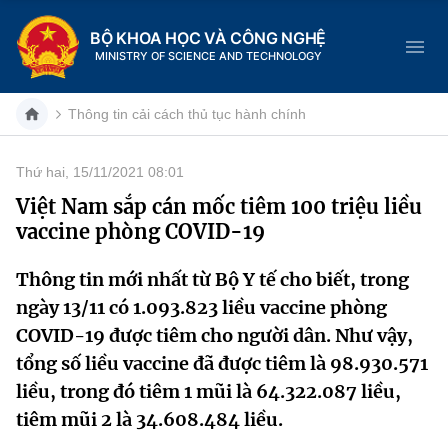
BỘ KHOA HỌC VÀ CÔNG NGHỆ
MINISTRY OF SCIENCE AND TECHNOLOGY
Thông tin cải cách thủ tục hành chính
Thứ hai, 15/11/2021 08:01
Danh mục
Việt Nam sắp cán mốc tiêm 100 triệu liều
vaccine phòng COVID-19
Trang chủ
Thông tin mới nhất từ Bộ Y tế cho biết, trong
Giới thiệu
ngày 13/11 có 1.093.823 liều vaccine phòng
Chức năng nhiệm vụ
Tin tức sự kiện
COVID-19 được tiêm cho người dân. Như vậy,
tổng số liều vaccine đã được tiêm là 98.930.571
Dịch vụ công
Cơ cấu tổ chức
Khoa học và Công nghệ
liều, trong đó tiêm 1 mũi là 64.322.087 liều,
tiêm mũi 2 là 34.608.484 liều.
Hệ thống văn bản
Lịch sử phát triển
Đổi mới sáng tạo