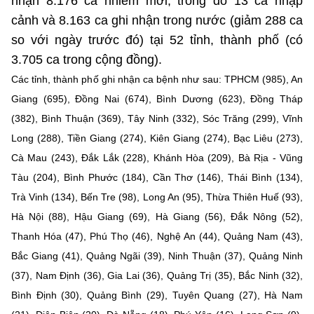
nhận 8.176 ca nhiễm mới, trong đó 13 ca nhập
Chọn ngôn ngữ
cảnh và 8.163 ca ghi nhận trong nước (giảm 288 ca
Vietnamese
English
so với ngày trước đó) tại 52 tỉnh, thành phố (có
3.705 ca trong cộng đồng).
Các tỉnh, thành phố ghi nhận ca bệnh như sau: TPHCM (985), An
Giang (695), Đồng Nai (674), Bình Dương (623), Đồng Tháp
BỘ KHOA HỌC VÀ CÔNG NGHỆ
(382), Bình Thuận (369), Tây Ninh (332), Sóc Trăng (299), Vĩnh
MINISTRY OF SCIENCE AND TECHNOLOGY
Long (288), Tiền Giang (274), Kiên Giang (274), Bạc Liêu (273),
Điều khoản sử dụng
Theo dõi MST:
Góp ý
Cà Mau (243), Đắk Lắk (228), Khánh Hòa (209), Bà Rịa - Vũng
Tàu (204), Bình Phước (184), Cần Thơ (146), Thái Bình (134),
Cơ quan chủ quản: Bộ Khoa học và Công nghệ (MST)
Trà Vinh (134), Bến Tre (98), Long An (95), Thừa Thiên Huế (93),
Chịu trách nhiệm nội dung: Nguyễn Thị Hải Hằng
Hà Nội (88), Hậu Giang (69), Hà Giang (56), Đắk Nông (52),
Giám đốc Trung tâm Truyền thông Khoa học và Công nghệ.
Thanh Hóa (47), Phú Thọ (46), Nghệ An (44), Quảng Nam (43),
Liên hệ
Địa chỉ: Ban Biên tập Cổng TTĐT - 18 Nguyễn Du, TP. Hà Nội
Bắc Giang (41), Quảng Ngãi (39), Ninh Thuận (37), Quảng Ninh
Điện thoại: 024 3936 9506
(37), Nam Định (36), Gia Lai (36), Quảng Trị (35), Bắc Ninh (32),
Email:
stc@mst.gov.vn
Bình Định (30), Quảng Bình (29), Tuyên Quang (27), Hà Nam
©2026 Bản quyền thuộc Bộ Khoa Học và Công Nghệ