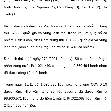
(21), Điện Biên (20), Đà Nẵng (18), Phú Yên (16), Lạng Sơn (9),
(Ghi rõ nguồn "https://mst.gov.vn" khi phát hành lại thông tin từ
website này)
Ninh Bình (9), Thái Nguyên (4), Cao Bằng (3), Yên Bái (2), Hà
Tĩnh (1).
Kể từ đầu dịch đến nay Việt Nam có 1.026.522 ca nhiễm, đứng
thứ 37/223 quốc gia và vùng lãnh thổ, trong khi với tỷ lệ số ca
nhiễm/1 triệu dân, Việt Nam đứng thứ 151/223 quốc gia và vùng
lãnh thổ (bình quân cứ 1 triệu người có 10.418 ca nhiễm).
Đợt dịch thứ 4 (từ ngày 27/4/2021 đến nay): Số ca nhiễm mới ghi
nhận trong nước là 1.021.493 ca, trong đó có 860.494 bệnh nhân
đã được công bố khỏi bệnh.
Trong ngày 13/11 có 1.093.823 liều vaccine phòng COVID-19
được tiêm. Như vậy, tổng số liều vaccine đã được tiêm là
98.930.571 liều, trong đó tiêm 1 mũi là 64.322.087 liều, tiêm mũi
2 là 34.608.484 liều.