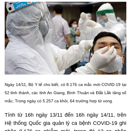
MST IOFFICE
Văn bản QPPL
Sở Khoa học và Công nghệ
Chuyển đổi số
THỐNG KÊ
Văn bản chỉ đạo điều hành
Bưu chính, Viễn thông
Multimedia
Khoa học và Công nghệ
Lấy ý kiến người dân về dự thảo VBQPPL
Sở hữu trí tuệ
THƯ ĐIỆN TỬ
Đổi mới sáng tạo
Tiêu chuẩn, đo lường, chất lượng
Khác
Chuyển đổi số
Năng lượng nguyên tử
Videos
Bưu chính, Viễn thông
Tin tổng hợp
Infographic
Ngày 14/11, Bộ Y tế cho biết, có 8.176 ca mắc mới COVID-19 tại
Sở hữu trí tuệ
52 tỉnh thành, các tỉnh An Giang, Bình Thuận và Đắk Lắk tăng số
Tin địa phương
Ảnh
mắc; Trong ngày có 5.257 ca khỏi, 64 trường hợp tử vong.
Tiêu chuẩn, đo lường, chất lượng
Voice
Tính từ 16h ngày 13/11 đến 16h ngày 14/11, trên
Năng lượng nguyên tử
Nhiệm vụ trọng tâm
Hệ thống Quốc gia quản lý ca bệnh COVID-19 ghi