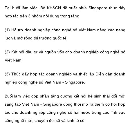
(Ghi rõ nguồn "https://mst.gov.vn" khi phát hành lại thông tin từ
website này)
Tại buổi làm việc, Bộ KH&CN đề xuất phía Singapore thúc đẩy
hợp tác trên 3 nhóm nội dung trọng tâm:
(1) Hỗ trợ doanh nghiệp công nghệ số Việt Nam nâng cao năng
lực và mở rộng thị trường quốc tế;
(2) Kết nối đầu tư và nguồn vốn cho doanh nghiệp công nghệ số
Việt Nam;
(3) Thúc đẩy hợp tác doanh nghiệp và thiết lập Diễn đàn doanh
nghiệp công nghệ số Việt Nam - Singapore.
Buổi làm việc góp phần tăng cường kết nối hệ sinh thái đổi mới
sáng tạo Việt Nam - Singapore đồng thời mở ra thêm cơ hội hợp
tác cho doanh nghiệp công nghệ số hai nước trong các lĩnh vực
công nghệ mới, chuyển đổi số và kinh tế số.