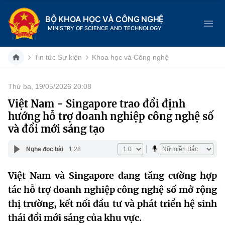
BỘ KHOA HỌC VÀ CÔNG NGHỆ
MINISTRY OF SCIENCE AND TECHNOLOGY
Tin tức Sự kiện
Khoa học và Công nghệ
Thứ ba, 19/05/2026 20:08
Danh mục
Việt Nam - Singapore trao đổi định
hướng hỗ trợ doanh nghiệp công nghệ số
Trang chủ
và đổi mới sáng tạo
Giới thiệu
Nghe đọc bài
1:28
Chức năng nhiệm vụ
Tin tức sự kiện
Việt Nam và Singapore đang tăng cường hợp
tác hỗ trợ doanh nghiệp công nghệ số mở rộng
Dịch vụ công
Cơ cấu tổ chức
Khoa học và Công nghệ
thị trường, kết nối đầu tư và phát triển hệ sinh
Hệ thống văn bản
Lịch sử phát triển
Đổi mới sáng tạo
thái đổi mới sáng của khu vực.