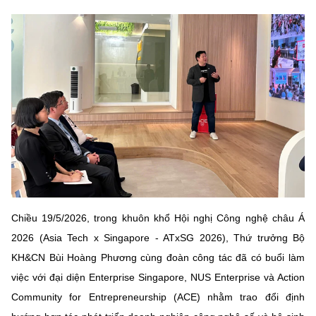
MST IOFFICE
Văn bản QPPL
Sở Khoa học và Công nghệ
Chuyển đổi số
THỐNG KÊ
Văn bản chỉ đạo điều hành
Bưu chính, Viễn thông
Multimedia
Khoa học và Công nghệ
Lấy ý kiến người dân về dự thảo VBQPPL
Sở hữu trí tuệ
THƯ ĐIỆN TỬ
Đổi mới sáng tạo
Tiêu chuẩn, đo lường, chất lượng
Khác
Chuyển đổi số
Năng lượng nguyên tử
Videos
Bưu chính, Viễn thông
Tin tổng hợp
Infographic
Chiều 19/5/2026, trong khuôn khổ Hội nghị Công nghệ châu Á
Sở hữu trí tuệ
Tin địa phương
Ảnh
2026 (Asia Tech x Singapore - ATxSG 2026), Thứ trưởng Bộ
Tiêu chuẩn, đo lường, chất lượng
KH&CN Bùi Hoàng Phương cùng đoàn công tác đã có buổi làm
Voice
việc với đại diện Enterprise Singapore, NUS Enterprise và Action
Năng lượng nguyên tử
Nhiệm vụ trọng tâm
Community for Entrepreneurship (ACE) nhằm trao đổi định