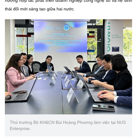
hướng hợp tác phát triển doanh nghiệp công nghệ số và hệ sinh
Chọn ngôn ngữ
thái đổi mới sáng tạo giữa hai nước.
Vietnamese
English
BỘ KHOA HỌC VÀ CÔNG NGHỆ
MINISTRY OF SCIENCE AND TECHNOLOGY
Điều khoản sử dụng
Theo dõi MST:
Góp ý
Cơ quan chủ quản: Bộ Khoa học và Công nghệ (MST)
Chịu trách nhiệm nội dung: Nguyễn Thị Hải Hằng
Giám đốc Trung tâm Truyền thông Khoa học và Công nghệ.
Liên hệ
Địa chỉ: Ban Biên tập Cổng TTĐT - 18 Nguyễn Du, TP. Hà Nội
Điện thoại: 024 3936 9506
Thứ trưởng Bộ KH&CN Bùi Hoàng Phương làm việc tại NUS
Email:
stc@mst.gov.vn
Enterprise.
©2026 Bản quyền thuộc Bộ Khoa Học và Công Nghệ