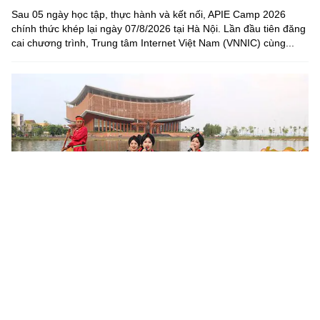
Sau 05 ngày học tập, thực hành và kết nối, APIE Camp 2026
chính thức khép lại ngày 07/8/2026 tại Hà Nội. Lần đầu tiên đăng
cai chương trình, Trung tâm Internet Việt Nam (VNNIC) cùng...
Khoa học, công nghệ mở đường khai thác nguồn lực văn
hóa
Sau 6 tháng triển khai Nghị quyết số 80-NQ/TW của Bộ Chính trị,