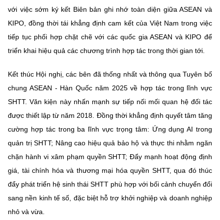
(Ghi rõ nguồn "https://mst.gov.vn" khi phát hành lại thông tin từ
với việc sớm ký kết Biên bản ghi nhớ toàn diện giữa ASEAN và
website này)
KIPO, đồng thời tái khẳng định cam kết của Việt Nam trong việc
tiếp tục phối hợp chặt chẽ với các quốc gia ASEAN và KIPO để
triển khai hiệu quả các chương trình hợp tác trong thời gian tới.
Kết thúc Hội nghị, các bên đã thống nhất và thông qua Tuyên bố
chung ASEAN - Hàn Quốc năm 2025 về hợp tác trong lĩnh vực
SHTT. Văn kiện này nhấn mạnh sự tiếp nối mối quan hệ đối tác
được thiết lập từ năm 2018. Đồng thời khẳng định quyết tâm tăng
cường hợp tác trong ba lĩnh vực trọng tâm: Ứng dụng AI trong
quản trị SHTT; Nâng cao hiệu quả bảo hộ và thực thi nhằm ngăn
chặn hành vi xâm phạm quyền SHTT; Đẩy mạnh hoạt động định
giá, tài chính hóa và thương mại hóa quyền SHTT, qua đó thúc
đẩy phát triển hệ sinh thái SHTT phù hợp với bối cảnh chuyển đổi
sang nền kinh tế số, đặc biệt hỗ trợ khởi nghiệp và doanh nghiệp
nhỏ và vừa.