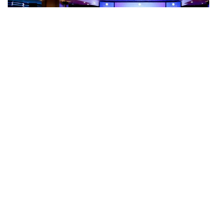
Hoàn thiện hành lang pháp lý cho bưu chính và đo lường
trong kỷ nguyên số
Ngày 05/8/2026, tại TP. Đà Nẵng, Bộ Khoa học và Công nghệ tổ
chức Hội nghị truyền thông chính sách với dự án Luật Bưu chính
(sửa đổi) và Luật sửa đổi, bổ sung một số điều của Luật...