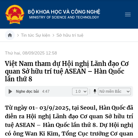
BỘ KHOA HỌC VÀ CÔNG NGHỆ
MINISTRY OF SCIENCE AND TECHNOLOGY
Tin tức Sự kiện
Sở hữu trí tuệ
Thứ hai, 08/09/2025 12:58
Danh mục
Việt Nam tham dự Hội nghị Lãnh đạo Cơ
quan Sở hữu trí tuệ ASEAN – Hàn Quốc
Trang chủ
lần thứ 8
Giới thiệu
Nghe đọc bài
4:47
Chức năng nhiệm vụ
Tin tức sự kiện
Từ ngày 01- 03/9/2025, tại Seoul, Hàn Quốc đã
diễn ra Hội nghị Lãnh đạo Cơ quan Sở hữu trí
Dịch vụ công
Cơ cấu tổ chức
Khoa học và Công nghệ
tuệ ASEAN – Hàn Quốc lần thứ 8. Dự Hội nghị
Hệ thống văn bản
Lịch sử phát triển
Đổi mới sáng tạo
có ông Wan Ki Kim, Tổng Cục trưởng Cơ quan