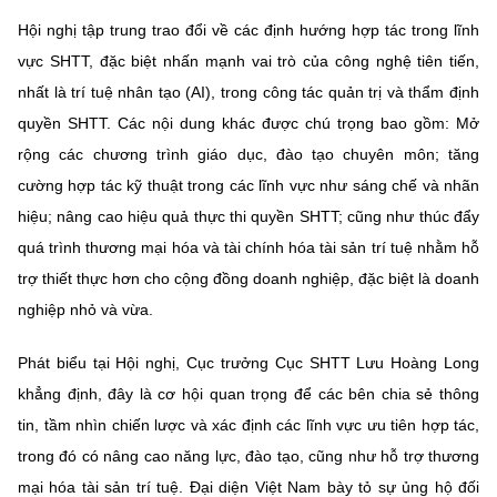
Chọn ngôn ngữ
Hội nghị tập trung trao đổi về các định hướng hợp tác trong lĩnh
Vietnamese
English
vực SHTT, đặc biệt nhấn mạnh vai trò của công nghệ tiên tiến,
nhất là trí tuệ nhân tạo (AI), trong công tác quản trị và thẩm định
quyền SHTT. Các nội dung khác được chú trọng bao gồm: Mở
rộng các chương trình giáo dục, đào tạo chuyên môn; tăng
BỘ KHOA HỌC VÀ CÔNG NGHỆ
cường hợp tác kỹ thuật trong các lĩnh vực như sáng chế và nhãn
MINISTRY OF SCIENCE AND TECHNOLOGY
hiệu; nâng cao hiệu quả thực thi quyền SHTT; cũng như thúc đẩy
Điều khoản sử dụng
Theo dõi MST:
Góp ý
quá trình thương mại hóa và tài chính hóa tài sản trí tuệ nhằm hỗ
trợ thiết thực hơn cho cộng đồng doanh nghiệp, đặc biệt là doanh
Cơ quan chủ quản: Bộ Khoa học và Công nghệ (MST)
nghiệp nhỏ và vừa.
Chịu trách nhiệm nội dung: Nguyễn Thị Hải Hằng
Giám đốc Trung tâm Truyền thông Khoa học và Công nghệ.
Phát biểu tại Hội nghị, Cục trưởng Cục SHTT Lưu Hoàng Long
Liên hệ
khẳng định, đây là cơ hội quan trọng để các bên chia sẻ thông
Địa chỉ: Ban Biên tập Cổng TTĐT - 18 Nguyễn Du, TP. Hà Nội
tin, tầm nhìn chiến lược và xác định các lĩnh vực ưu tiên hợp tác,
Điện thoại: 024 3936 9506
Email:
stc@mst.gov.vn
trong đó có nâng cao năng lực, đào tạo, cũng như hỗ trợ thương
©2026 Bản quyền thuộc Bộ Khoa Học và Công Nghệ
mại hóa tài sản trí tuệ. Đại diện Việt Nam bày tỏ sự ủng hộ đối