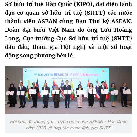
Sở hữu trí tuệ Hàn Quốc (KIPO), đại diện lãnh
MST IOFFICE
Văn bản QPPL
Sở Khoa học và Công nghệ
Chuyển đổi số
đạo cơ quan sở hữu trí tuệ (SHTT) các nước
thành viên ASEAN cùng Ban Thư ký ASEAN.
THỐNG KÊ
Văn bản chỉ đạo điều hành
Bưu chính, Viễn thông
Đoàn đại biểu Việt Nam do ông Lưu Hoàng
Multimedia
Khoa học và Công nghệ
Lấy ý kiến người dân về dự thảo VBQPPL
Long, Cục trưởng Cục Sở hữu trí tuệ (SHTT)
Sở hữu trí tuệ
dẫn đầu, tham gia Hội nghị và một số hoạt
THƯ ĐIỆN TỬ
Đổi mới sáng tạo
Tiêu chuẩn, đo lường, chất lượng
động song phương bên lề.
Khác
Chuyển đổi số
Năng lượng nguyên tử
Videos
Bưu chính, Viễn thông
Tin tổng hợp
Infographic
Sở hữu trí tuệ
Tin địa phương
Ảnh
Tiêu chuẩn, đo lường, chất lượng
Voice
Hội nghị đã thông qua Tuyên bố chung ASEAN - Hàn Quốc
Năng lượng nguyên tử
Nhiệm vụ trọng tâm
năm 2025 về hợp tác trong lĩnh vực SHTT.