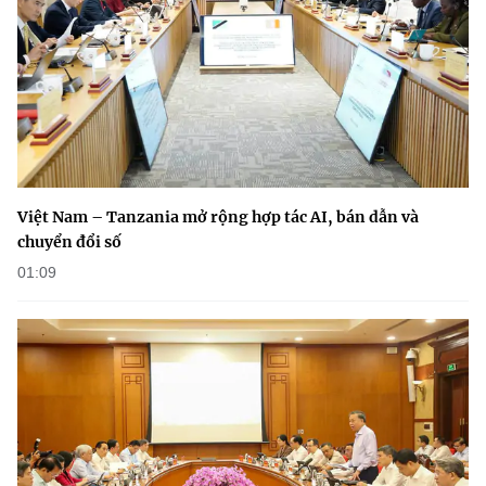
Chọn ngôn ngữ
Vietnamese
English
BỘ KHOA HỌC VÀ CÔNG NGHỆ
MINISTRY OF SCIENCE AND TECHNOLOGY
Việt Nam – Tanzania mở rộng hợp tác AI, bán dẫn và
Điều khoản sử dụng
Theo dõi MST:
Góp ý
chuyển đổi số
01:09
Cơ quan chủ quản: Bộ Khoa học và Công nghệ (MST)
Chịu trách nhiệm nội dung: Nguyễn Thị Hải Hằng
Giám đốc Trung tâm Truyền thông Khoa học và Công nghệ.
Liên hệ
Địa chỉ: Ban Biên tập Cổng TTĐT - 18 Nguyễn Du, TP. Hà Nội
Điện thoại: 024 3936 9506
Email:
stc@mst.gov.vn
©2026 Bản quyền thuộc Bộ Khoa Học và Công Nghệ