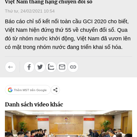
Việt Nam thăng hạng chuyển đổi số
MST IOFFICE
Văn bản QPPL
Sở Khoa học và Công nghệ
Chuyển đổi số
Thứ tư, 24/02/2021 10:54
THỐNG KÊ
Báo cáo chỉ số kết nối toàn cầu GCI 2020 cho biết,
Văn bản chỉ đạo điều hành
Bưu chính, Viễn thông
Việt Nam hiện đứng thứ 55 về chuyển đổi số. Qua
Multimedia
Khoa học và Công nghệ
Lấy ý kiến người dân về dự thảo VBQPPL
đó từ nhóm nước khởi động, Việt Nam đã vươn lên
Sở hữu trí tuệ
có mặt trong nhóm nước đang triển khai số hóa.
THƯ ĐIỆN TỬ
Đổi mới sáng tạo
Tiêu chuẩn, đo lường, chất lượng
Khác
Chuyển đổi số
Năng lượng nguyên tử
Videos
Bưu chính, Viễn thông
Tin tổng hợp
Infographic
Thêm MST trên Google
Sở hữu trí tuệ
Tin địa phương
Ảnh
Danh sách video khác
Tiêu chuẩn, đo lường, chất lượng
Voice
Năng lượng nguyên tử
Nhiệm vụ trọng tâm