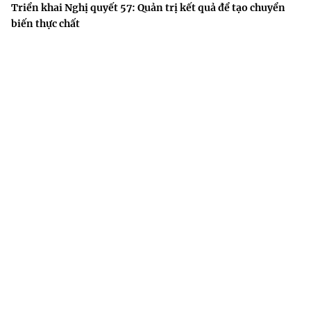
Triển khai Nghị quyết 57: Quản trị kết quả để tạo chuyển
biến thực chất
Phát triển vật lý gắn với công nghệ chiến lược và ứng dụng
thực tiễn