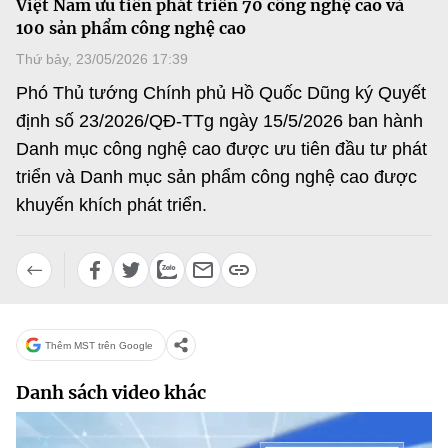
Việt Nam ưu tiên phát triển 70 công nghệ cao và
MST IOFFICE
Văn bản QPPL
100 sản phẩm công nghệ cao
Sở Khoa học và Công nghệ
Chuyển đổi số
Thứ bảy, 23/05/2026 17:39
THỐNG KÊ
Văn bản chỉ đạo điều hành
Bưu chính, Viễn thông
Phó Thủ tướng Chính phủ Hồ Quốc Dũng ký Quyết
Multimedia
Khoa học và Công nghệ
định số 23/2026/QĐ-TTg ngày 15/5/2026 ban hành
Lấy ý kiến người dân về dự thảo VBQPPL
Sở hữu trí tuệ
Danh mục công nghệ cao được ưu tiên đầu tư phát
THƯ ĐIỆN TỬ
Đổi mới sáng tạo
triển và Danh mục sản phẩm công nghệ cao được
Tiêu chuẩn, đo lường, chất lượng
Khác
khuyến khích phát triển.
Chuyển đổi số
Năng lượng nguyên tử
Videos
Bưu chính, Viễn thông
Tin tổng hợp
Infographic
Sở hữu trí tuệ
Tin địa phương
Ảnh
Thêm MST trên Google
Tiêu chuẩn, đo lường, chất lượng
Voice
Danh sách video khác
Năng lượng nguyên tử
Nhiệm vụ trọng tâm