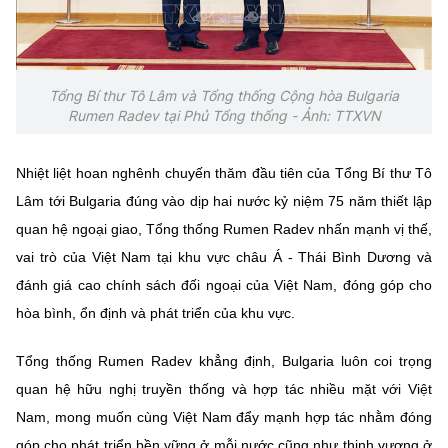
(Ghi rõ nguồn "https://mst.gov.vn" khi phát hành lại thông tin từ
website này)
Tổng Bí thư Tô Lâm và Tổng thống Cộng hòa Bulgaria
Rumen Radev tại Phủ Tổng thống - Ảnh: TTXVN
Nhiệt liệt hoan nghênh chuyến thăm đầu tiên của Tổng Bí thư Tô
Lâm tới Bulgaria đúng vào dịp hai nước kỷ niệm 75 năm thiết lập
quan hệ ngoại giao, Tổng thống Rumen Radev nhấn mạnh vị thế,
vai trò của Việt Nam tại khu vực châu Á - Thái Bình Dương và
đánh giá cao chính sách đối ngoại của Việt Nam, đóng góp cho
hòa bình, ổn định và phát triển của khu vực.
Tổng thống Rumen Radev khẳng định, Bulgaria luôn coi trọng
quan hệ hữu nghị truyền thống và hợp tác nhiều mặt với Việt
Nam, mong muốn cùng Việt Nam đẩy mạnh hợp tác nhằm đóng
góp cho phát triển bền vững ở mỗi nước cũng như thịnh vượng ở