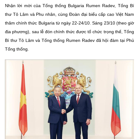
Chọn ngôn ngữ
Nhận lời mời của Tổng thống Bulgaria Rumen Radev, Tổng Bí
thư Tô Lâm và Phu nhân, cùng Đoàn đại biểu cấp cao Việt Nam
Vietnamese
English
thăm chính thức Bulgaria từ ngày 22-24/10. Sáng 23/10 (theo giờ
địa phương), sau lễ đón chính thức được tổ chức trọng thể, Tổng
Bí thư Tô Lâm và Tổng thống Rumen Radev đã hội đàm tại Phủ
BỘ KHOA HỌC VÀ CÔNG NGHỆ
Tổng thống.
MINISTRY OF SCIENCE AND TECHNOLOGY
Điều khoản sử dụng
Theo dõi MST:
Góp ý
Cơ quan chủ quản: Bộ Khoa học và Công nghệ (MST)
Chịu trách nhiệm nội dung: Nguyễn Thị Hải Hằng
Giám đốc Trung tâm Truyền thông Khoa học và Công nghệ.
Liên hệ
Địa chỉ: Ban Biên tập Cổng TTĐT - 18 Nguyễn Du, TP. Hà Nội
Điện thoại: 024 3936 9506
Email:
stc@mst.gov.vn
©2026 Bản quyền thuộc Bộ Khoa Học và Công Nghệ