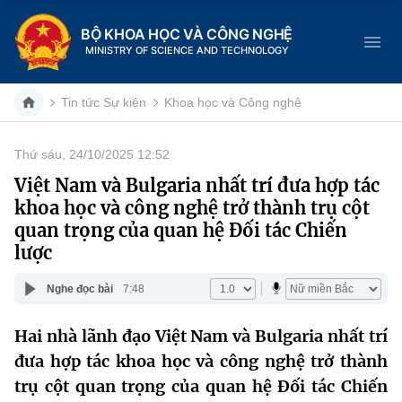
BỘ KHOA HỌC VÀ CÔNG NGHỆ
MINISTRY OF SCIENCE AND TECHNOLOGY
Tin tức Sự kiện
Khoa học và Công nghệ
Thứ sáu, 24/10/2025 12:52
Danh mục
Việt Nam và Bulgaria nhất trí đưa hợp tác
khoa học và công nghệ trở thành trụ cột
Trang chủ
quan trọng của quan hệ Đối tác Chiến
lược
Giới thiệu
Nghe đọc bài
7:48
Chức năng nhiệm vụ
Tin tức sự kiện
Hai nhà lãnh đạo Việt Nam và Bulgaria nhất trí
Dịch vụ công
Cơ cấu tổ chức
Khoa học và Công nghệ
đưa hợp tác khoa học và công nghệ trở thành
Hệ thống văn bản
trụ cột quan trọng của quan hệ Đối tác Chiến
Lịch sử phát triển
Đổi mới sáng tạo