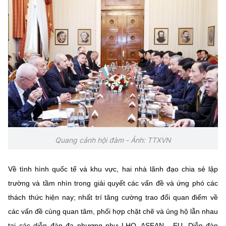
Quang cảnh hội đàm - Ảnh: TTXVN
Về tình hình quốc tế và khu vực, hai nhà lãnh đạo chia sẻ lập
trường và tầm nhìn trong giải quyết các vấn đề và ứng phó các
thách thức hiện nay; nhất trí tăng cường trao đổi quan điểm về
các vấn đề cùng quan tâm, phối hợp chặt chẽ và ủng hộ lẫn nhau
tại các diễn đàn đa phương như LHQ, ASEAN - EU, Diễn đàn