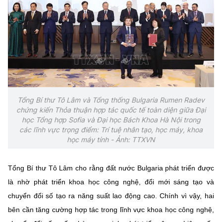
Tổng Bí thư Tô Lâm và Tổng thống Bulgaria Rumen Radev
chứng kiến Thỏa thuận hợp tác quốc tế toàn diện giữa Đại
học Tổng hợp Sofia và Đại học Bách Khoa Hà Nội trong
các lĩnh vực trọng điểm: Trí tuệ nhân tạo, học máy, khoa
học máy tính - Ảnh: TTXVN
Tổng Bí thư Tô Lâm cho rằng đất nước Bulgaria phát triển được
là nhờ phát triển khoa học công nghệ, đổi mới sáng tạo và
chuyển đổi số tạo ra năng suất lao động cao. Chính vì vậy, hai
bên cần tăng cường hợp tác trong lĩnh vực khoa học công nghệ,