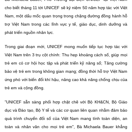
(Ghi rõ nguồn "https://mst.gov.vn" khi phát hành lại thông tin từ
website này)
cho biết tháng 11 tới UNICEF sẽ kỷ niệm 50 năm hợp tác với Việt
Nam, một dấu mốc quan trọng trong chặng đường đồng hành hỗ
trợ Việt Nam trong các lĩnh vực y tế, giáo dục, dinh dưỡng và
phát triển nguồn nhân lực.
Trong giai đoạn mới, UNICEF mong muốn tiếp tục hợp tác với
Việt Nam trên 3 trụ cột chính: Thu hẹp khoảng cách số, giúp mọi
trẻ em có cơ hội học tập và phát triển kỹ năng số; Tăng cường
bảo vệ trẻ em trong không gian mạng; đồng thời hỗ trợ Việt Nam
ứng phó với biến đổi khí hậu, nâng cao khả năng chống chịu của
trẻ em và cộng đồng.
"UNICEF sẵn sàng phối hợp chặt chẽ với Bộ KH&CN, Bộ Giáo
dục và Đào tạo, Bộ Y tế và các cơ quan liên quan nhằm đảm bảo
quá trình chuyển đổi số của Việt Nam mang tính toàn diện, an
toàn và nhân văn cho mọi trẻ em", Bà Michaela Bauer khẳng