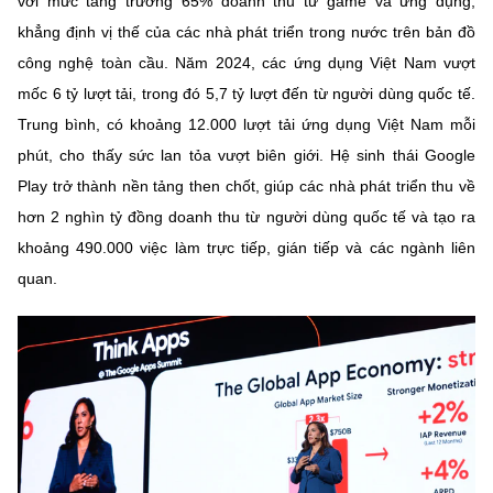
với mức tăng trưởng 65% doanh thu từ game và ứng dụng,
Chọn ngôn ngữ
khẳng định vị thế của các nhà phát triển trong nước trên bản đồ
Vietnamese
English
công nghệ toàn cầu. Năm 2024, các ứng dụng Việt Nam vượt
mốc 6 tỷ lượt tải, trong đó 5,7 tỷ lượt đến từ người dùng quốc tế.
Trung bình, có khoảng 12.000 lượt tải ứng dụng Việt Nam mỗi
phút, cho thấy sức lan tỏa vượt biên giới. Hệ sinh thái Google
BỘ KHOA HỌC VÀ CÔNG NGHỆ
Play trở thành nền tảng then chốt, giúp các nhà phát triển thu về
MINISTRY OF SCIENCE AND TECHNOLOGY
hơn 2 nghìn tỷ đồng doanh thu từ người dùng quốc tế và tạo ra
Điều khoản sử dụng
Theo dõi MST:
Góp ý
khoảng 490.000 việc làm trực tiếp, gián tiếp và các ngành liên
quan.
Cơ quan chủ quản: Bộ Khoa học và Công nghệ (MST)
Chịu trách nhiệm nội dung: Nguyễn Thị Hải Hằng
Giám đốc Trung tâm Truyền thông Khoa học và Công nghệ.
Liên hệ
Địa chỉ: Ban Biên tập Cổng TTĐT - 18 Nguyễn Du, TP. Hà Nội
Điện thoại: 024 3936 9506
Email:
stc@mst.gov.vn
©2026 Bản quyền thuộc Bộ Khoa Học và Công Nghệ