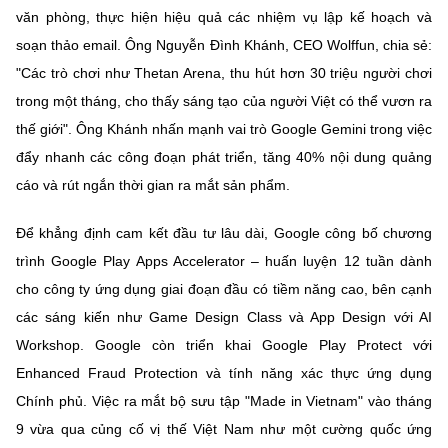
văn phòng, thực hiện hiệu quả các nhiệm vụ lập kế hoạch và
soạn thảo email. Ông Nguyễn Đình Khánh, CEO Wolffun, chia sẻ:
"Các trò chơi như Thetan Arena, thu hút hơn 30 triệu người chơi
trong một tháng, cho thấy sáng tạo của người Việt có thể vươn ra
thế giới". Ông Khánh nhấn mạnh vai trò Google Gemini trong việc
đẩy nhanh các công đoạn phát triển, tăng 40% nội dung quảng
cáo và rút ngắn thời gian ra mắt sản phẩm.
Để khẳng định cam kết đầu tư lâu dài, Google công bố chương
trình Google Play Apps Accelerator – huấn luyện 12 tuần dành
cho công ty ứng dụng giai đoạn đầu có tiềm năng cao, bên cạnh
các sáng kiến như Game Design Class và App Design với AI
Workshop. Google còn triển khai Google Play Protect với
Enhanced Fraud Protection và tính năng xác thực ứng dụng
Chính phủ. Việc ra mắt bộ sưu tập "Made in Vietnam" vào tháng
9 vừa qua củng cố vị thế Việt Nam như một cường quốc ứng