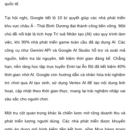
quốc tế.
Tại hội nghị, Google tiết lộ 10 bí quyết giúp các nhà phát triển
khu vực châu Á - Thái Bình Dương đạt thành công bền vững. Một
chủ đề nổi bật là tích hợp Trí tuệ Nhân tạo (AI) vào quy trình làm
việc, khi 90% nhà phát triển game toàn cầu đã áp dụng AI. Các
công cụ như Gemini API và Google AI Studio hỗ trợ rà soát mã
nguồn, kiểm tra tài nguyên, tiết kiệm thời gian đáng kể. Chẳng
hạn, nền tảng học tập trực tuyến Entri tại Ấn Độ đã tiết kiệm 40%
thời gian nhờ AI. Google còn hướng dẫn cá nhân hóa trải nghiệm
trò chơi qua AI tạo sinh, sử dụng Vertex AI để tạo nội dung linh
hoạt, cập nhật theo thời gian thực, mang lại trải nghiệm nhập vai
sâu sắc cho người chơi.
Một trụ cột quan trọng khác là chiến lược mở rộng doanh thu và
phát triển lượng người dùng. Các nhà phát triển được khuyến
nghị áp dụng mô hình kiếm tiền kết hợp, gồm Mua hàng trong