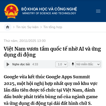
BỘ KHOA HỌC VÀ CÔNG NGHỆ
MINISTRY OF SCIENCE AND TECHNOLOGY
Tin tức Sự kiện
Tin tổng hợp
Thứ năm, 20/11/2025 13:00
Danh mục
Việt Nam vươn tầm quốc tế nhờ AI và ứng
dụng di động
Trang chủ
Nghe đọc bài
4:33
Giới thiệu
Google vừa kết thúc Google Apps Summit
Chức năng nhiệm vụ
Tin tức sự kiện
2025, một hội nghị hợp nhất quy mô khu vực
Dịch vụ công
lần đầu tiên được tổ chức tại Việt Nam, đánh
Cơ cấu tổ chức
Khoa học và Công nghệ
dấu bước phát triển bùng nổ của ngành game
Hệ thống văn bản
Lịch sử phát triển
Đổi mới sáng tạo
và ứng dụng di động tại dải đất hình chữ S.