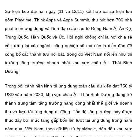
MST IOFFICE
Văn bản QPPL
Sở Khoa học và Công nghệ
Chuyển đổi số
Sự kiện kéo dài hai ngày (11 và 12/11) kết hợp ba sự kiện lớn
gồm Playtime, Think Apps và Apps Summit, thu hút hơn 700 nhà
THỐNG KÊ
Văn bản chỉ đạo điều hành
Bưu chính, Viễn thông
phát triển ứng dụng và lãnh đạo cấp cao từ Đông Nam Á, Ấn Độ,
Multimedia
Khoa học và Công nghệ
Trung Quốc, Hàn Quốc và Úc. Hội nghị không chỉ là nơi chia sẻ
Lấy ý kiến người dân về dự thảo VBQPPL
Sở hữu trí tuệ
về tương lai của ngành công nghiệp số mà còn là diễn đàn để
THƯ ĐIỆN TỬ
Đổi mới sáng tạo
Tiêu chuẩn, đo lường, chất lượng
công bố các thành tựu nổi bật, trong đó Việt Nam nổi lên như thị
Khác
trường tăng trưởng nhanh nhất khu vực châu Á - Thái Bình
Chuyển đổi số
Năng lượng nguyên tử
Dương.
Videos
Bưu chính, Viễn thông
Tin tổng hợp
Trong bối cảnh nền kinh tế ứng dụng toàn cầu dự kiến đạt 750 tỷ
Infographic
USD vào năm 2030, khu vực châu Á - Thái Bình Dương đang trở
Sở hữu trí tuệ
Tin địa phương
Ảnh
thành trung tâm tăng trưởng năng động nhất thế giới về doanh
Tiêu chuẩn, đo lường, chất lượng
thu và lượt tải ứng dụng di động. Tốc độ tăng trưởng này được
Voice
thúc đẩy bởi mức tăng gấp bốn lần lượt tải ứng dụng trong năm
Năng lượng nguyên tử
Nhiệm vụ trọng tâm
năm qua. Việt Nam, theo dữ liệu từ AppMagic, dẫn đầu khu vực