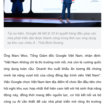
(Ghi rõ nguồn "https://mst.gov.vn" khi phát hành lại thông tin từ
website này)
Tại sự kiện, Google đã tiết lộ 10 bí quyết hàng đầu giúp các
nhà phát triển đạt được thành công trong lĩnh vực ứng dụng
tại khu vực châu Á - Thái Bình Dương
Ông Marc Woo, Tổng Giám đốc Google Việt Nam, nhận định:
"Việt Nam không chỉ là thị trường mới nổi, mà còn là cường quốc
ứng dụng toàn cầu. Doanh thu xuất khẩu ấn tượng đã chứng
minh tài năng vượt trội của cộng đồng lập trình viên Việt Nam".
Việc Google chọn Việt Nam làm địa điểm tổ chức lần đầu tiên cho
hội nghị khu vực hợp nhất thể hiện cam kết với hệ sinh thái năng
động này, đồng thời mang đến nguồn lực, cơ hội kết nối và bộ
công cụ AI cần thiết để các nhà phát triển mở rộng thị trường