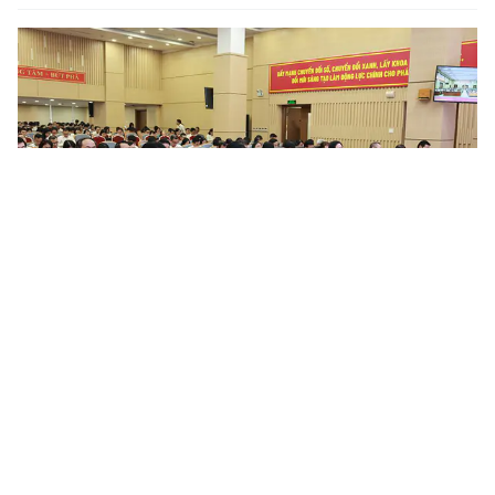
Nâng cao chất lượng công tác quán triệt, tuyên truyền và
triển khai thực hiện các chỉ thị, nghị quyết, quy định...
Trong thời gian qua, tại Đảng bộ Tổng công ty Bưu điện Việt
Nam, công tác tổ chức nghiên cứu, học tập, quán triệt và triển
khai các chỉ thị, nghị quyết, quy định của Đảng, đặc biệt là...