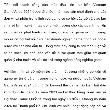
Chọn ngôn ngữ
Tiếp nối thành công của mùa đầu tiên, sự kiện Vietnam
GameVerse 2024 được tổ chức nhằm tạo sân chơi dành cho các
Vietnamese
English
đơn vị, cá nhân trong lĩnh vực game có cơ hội gặp gỡ và giao lưu
chia sẻ kinh nghiệm; tạo dựng môi trường cho các doanh nghiệp
sản xuất và phát hành giới thiệu, quảng bá game ra thị trường;
BỘ KHOA HỌC VÀ CÔNG NGHỆ
mở ra cơ hội kết nối giữa các doanh nghiệp game trong và ngoài
MINISTRY OF SCIENCE AND TECHNOLOGY
nước với các nhà đầu tư. Đồng thời, đây cũng là nơi thảo luận về
Điều khoản sử dụng
Theo dõi MST:
Góp ý
chính sách, cơ chế, các vấn đề được quan tâm giữa cơ quan
quản lý nhà nước và các đơn vị trong ngành công nghiệp game.
Cơ quan chủ quản: Bộ Khoa học và Công nghệ (MST)
Với tầm nhìn và sứ mệnh trở thành một trong những sự kiện về
Chịu trách nhiệm nội dung: Nguyễn Thị Hải Hằng
game uy tín ở cả thị trường trong nước và nước ngoài, Vietnam
Giám đốc Trung tâm Truyền thông Khoa học và Công nghệ.
Liên hệ
GameVerse 2024 có chủ đề Beyond the game. Sự kiện bắt đầu
Địa chỉ: Ban Biên tập Cổng TTĐT - 18 Nguyễn Du, TP. Hà Nội
khởi động từ tháng 12 năm 2023 và kết thúc bằng Triển lãm và
Điện thoại: 024 3936 9506
Hội thảo Game Quốc tế trong hai ngày 18 đến 19 tháng 05 năm
Email:
stc@mst.gov.vn
©2026 Bản quyền thuộc Bộ Khoa Học và Công Nghệ
2024 tại Thành phố Hồ Chí Minh với nhiều hoạt động tiếp nối và