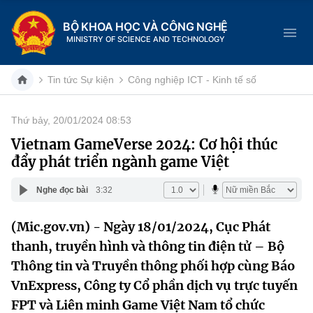
BỘ KHOA HỌC VÀ CÔNG NGHỆ
MINISTRY OF SCIENCE AND TECHNOLOGY
Tin tức Sự kiện
Công nghiệp ICT - Kinh tế số
Thứ bảy, 20/01/2024 08:53
Danh mục
Vietnam GameVerse 2024: Cơ hội thúc
đẩy phát triển ngành game Việt
Trang chủ
Nghe đọc bài
3:32
Giới thiệu
(Mic.gov.vn) - Ngày 18/01/2024, Cục Phát
Chức năng nhiệm vụ
Tin tức sự kiện
thanh, truyền hình và thông tin điện tử – Bộ
Dịch vụ công
Thông tin và Truyền thông phối hợp cùng Báo
Cơ cấu tổ chức
Khoa học và Công nghệ
VnExpress, Công ty Cổ phần dịch vụ trực tuyến
Hệ thống văn bản
Lịch sử phát triển
Đổi mới sáng tạo
FPT và Liên minh Game Việt Nam tổ chức