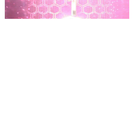
Phú Thọ phát động Chiến dịch 90 ngày xây dựng, hoàn
thiện Kho dữ liệu tỉnh Phú Thọ
Chiến dịch 90 ngày xây dựng, hoàn thiện Kho dữ liệu tỉnh Phú
Thọ nhằm chuẩn hóa, làm sạch, làm giàu, kết nối và đồng bộ dữ
liệu, hình thành kho dữ liệu dùng chung phục vụ công tác...