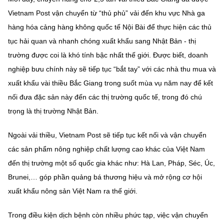
Chọn ngôn ngữ
Vietnam Post vận chuyển từ “thủ phủ” vải đến khu vực Nhà ga
Vietnamese
English
hàng hóa cảng hàng không quốc tế Nội Bài để thực hiện các thủ
tục hải quan và nhanh chóng xuất khẩu sang Nhật Bản - thị
trường được coi là khó tính bậc nhất thế giới. Được biết, doanh
nghiệp bưu chính này sẽ tiếp tục “bắt tay” với các nhà thu mua và
BỘ KHOA HỌC VÀ CÔNG NGHỆ
xuất khẩu vài thiều Bắc Giang trong suốt mùa vụ năm nay để kết
MINISTRY OF SCIENCE AND TECHNOLOGY
nối đưa đặc sản này đến các thị trường quốc tế, trong đó chú
Điều khoản sử dụng
Theo dõi MST:
Góp ý
trọng là thị trường Nhật Bản.
Ngoài vải thiều, Vietnam Post sẽ tiếp tục kết nối và vận chuyển
Cơ quan chủ quản: Bộ Khoa học và Công nghệ (MST)
các sản phẩm nông nghiệp chất lượng cao khác của Việt Nam
Chịu trách nhiệm nội dung: Nguyễn Thị Hải Hằng
Giám đốc Trung tâm Truyền thông Khoa học và Công nghệ.
đến thị trường một số quốc gia khác như: Hà Lan, Pháp, Séc, Úc,
Liên hệ
Brunei,… góp phần quảng bá thương hiệu và mở rộng cơ hội
Địa chỉ: Ban Biên tập Cổng TTĐT - 18 Nguyễn Du, TP. Hà Nội
xuất khẩu nông sản Việt Nam ra thế giới.
Điện thoại: 024 3936 9506
Email:
stc@mst.gov.vn
Trong điều kiện dịch bệnh còn nhiều phức tạp, việc vận chuyển
©2026 Bản quyền thuộc Bộ Khoa Học và Công Nghệ