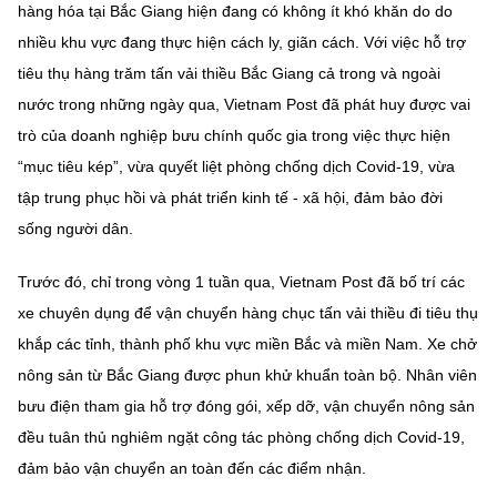
(Ghi rõ nguồn "https://mst.gov.vn" khi phát hành lại thông tin từ
hàng hóa tại Bắc Giang hiện đang có không ít khó khăn do do
website này)
nhiều khu vực đang thực hiện cách ly, giãn cách. Với việc hỗ trợ
tiêu thụ hàng trăm tấn vải thiều Bắc Giang cả trong và ngoài
nước trong những ngày qua, Vietnam Post đã phát huy được vai
trò của doanh nghiệp bưu chính quốc gia trong việc thực hiện
“mục tiêu kép”, vừa quyết liệt phòng chống dịch Covid-19, vừa
tập trung phục hồi và phát triển kinh tế - xã hội, đảm bảo đời
sống người dân.
Trước đó, chỉ trong vòng 1 tuần qua, Vietnam Post đã bố trí các
xe chuyên dụng để vận chuyển hàng chục tấn vải thiều đi tiêu thụ
khắp các tỉnh, thành phố khu vực miền Bắc và miền Nam. Xe chở
nông sản từ Bắc Giang được phun khử khuẩn toàn bộ. Nhân viên
bưu điện tham gia hỗ trợ đóng gói, xếp dỡ, vận chuyển nông sản
đều tuân thủ nghiêm ngặt công tác phòng chống dịch Covid-19,
đảm bảo vận chuyển an toàn đến các điểm nhận.