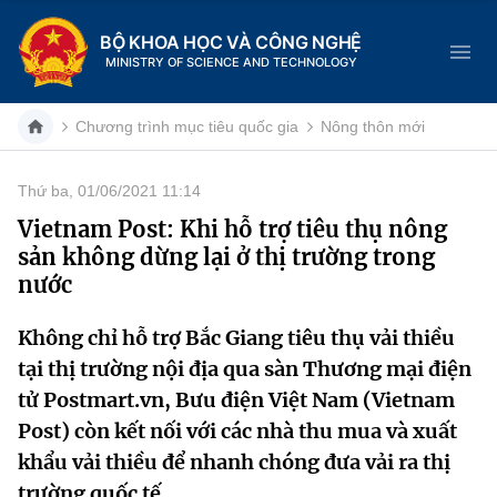
BỘ KHOA HỌC VÀ CÔNG NGHỆ
MINISTRY OF SCIENCE AND TECHNOLOGY
Chương trình mục tiêu quốc gia
Nông thôn mới
Thứ ba, 01/06/2021 11:14
Danh mục
Vietnam Post: Khi hỗ trợ tiêu thụ nông
sản không dừng lại ở thị trường trong
Trang chủ
nước
Giới thiệu
Không chỉ hỗ trợ Bắc Giang tiêu thụ vải thiều
tại thị trường nội địa qua sàn Thương mại điện
Chức năng nhiệm vụ
Tin tức sự kiện
tử Postmart.vn, Bưu điện Việt Nam (Vietnam
Dịch vụ công
Cơ cấu tổ chức
Khoa học và Công nghệ
Post) còn kết nối với các nhà thu mua và xuất
khẩu vải thiều để nhanh chóng đưa vải ra thị
Hệ thống văn bản
Lịch sử phát triển
Đổi mới sáng tạo
trường quốc tế.