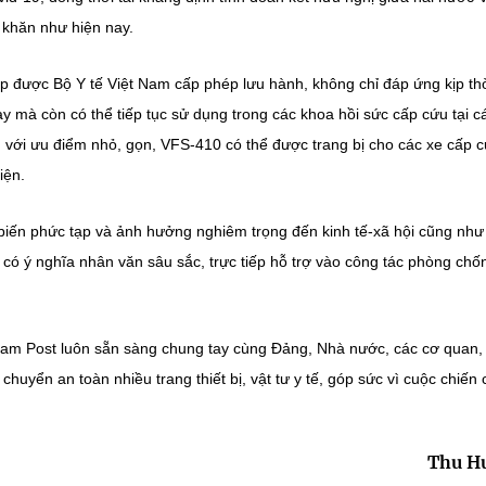
 khăn như hiện nay.
ược Bộ Y tế Việt Nam cấp phép lưu hành, không chỉ đáp ứng kịp th
nay mà còn có thể tiếp tục sử dụng trong các khoa hồi sức cấp cứu tại c
iệt, với ưu điểm nhỏ, gọn, VFS-410 có thể được trang bị cho các xe cấp 
iện.
 biến phức tạp và ảnh hưởng nghiêm trọng đến kinh tế-xã hội cũng như
có ý nghĩa nhân văn sâu sắc, trực tiếp hỗ trợ vào công tác phòng chố
etnam Post luôn sẵn sàng chung tay cùng Đảng, Nhà nước, các cơ quan,
chuyển an toàn nhiều trang thiết bị, vật tư y tế, góp sức vì cuộc chiến
Thu H