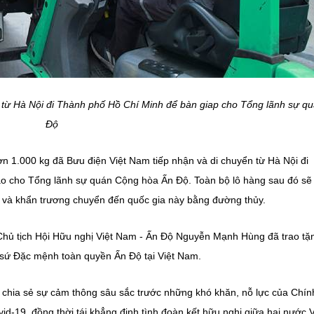
từ Hà Nội đi Thành phố Hồ Chí Minh để bàn giap cho Tổng lãnh sự q
Độ
n 1.000 kg đã Bưu điện Việt Nam tiếp nhận và di chuyển từ Hà Nội đi
ao cho Tổng lãnh sự quán Cộng hòa Ấn Độ. Toàn bộ lô hàng sau đó sẽ
21 và khẩn trương chuyển đến quốc gia này bằng đường thủy.
 Chủ tịch Hội Hữu nghị Việt Nam - Ấn Độ Nguyễn Mạnh Hùng đã trao tặ
 sứ Đặc mệnh toàn quyền Ấn Độ tại Việt Nam.
 chia sẻ sự cảm thông sâu sắc trước những khó khăn, nỗ lực của Chín
d-19, đồng thời tái khẳng định tình đoàn kết hữu nghị giữa hai nước V