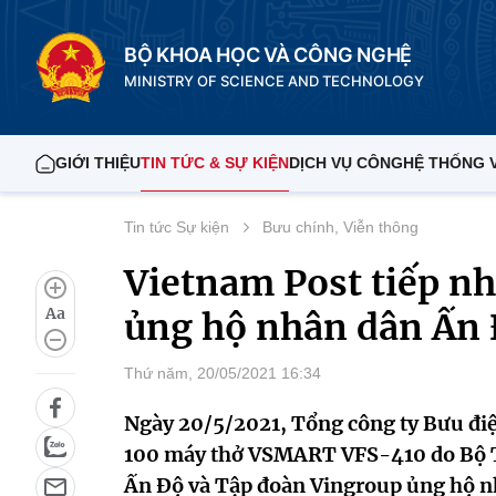
BỘ KHOA HỌC VÀ CÔNG NGHỆ
MINISTRY OF SCIENCE AND TECHNOLOGY
GIỚI THIỆU
TIN TỨC & SỰ KIỆN
DỊCH VỤ CÔNG
HỆ THỐNG 
Tin tức Sự kiện
Bưu chính, Viễn thông
Vietnam Post tiếp n
Aa
ủng hộ nhân dân Ấn
Thứ năm, 20/05/2021 16:34
Ngày 20/5/2021, Tổng công ty Bưu điệ
100 máy thở VSMART VFS-410 do Bộ T
Ấn Độ và Tập đoàn Vingroup ủng hộ n