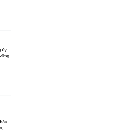
g ủy
 vững
Châu
m,