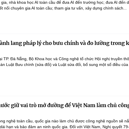
n gia, nhà khoa học AI toàn cầu để đưa AI đến trường học; đưa AI đến 
ết nối chuyên gia AI toàn cầu; tham gia tư vấn, xây dựng chính sách...
ành lang pháp lý cho bưu chính và đo lường trong 
ại TP. Đà Nẵng, Bộ Khoa học và Công nghệ tổ chức Hội nghị truyền th
 án Luật Bưu chính (sửa đổi) và Luật sửa đổi, bổ sung một số điều của
nước giữ vai trò mở đường để Việt Nam làm chủ côn
ông nghệ toàn cầu, quốc gia nào làm chủ được công nghệ nguồn sẽ n
 dài hạn và bảo đảm an ninh quốc gia. Đối với Việt Nam, Nghị quyết 79