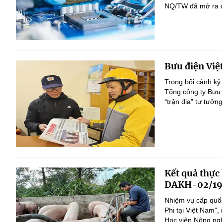
NQ/TW đã mở ra đị
Bưu điện Việ
Trong bối cảnh kỷ
Tổng công ty Bưu 
“trận địa” tư tưởn
Kết quả thực
DAKH-02/19
Nhiệm vụ cấp quốc
Phi tại Việt Nam
Học viện Nông nghi