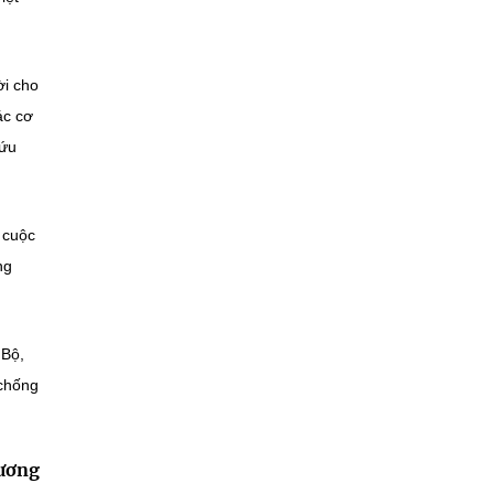
ời cho
ác cơ
cứu
 cuộc
ng
 Bộ,
 chống
ương