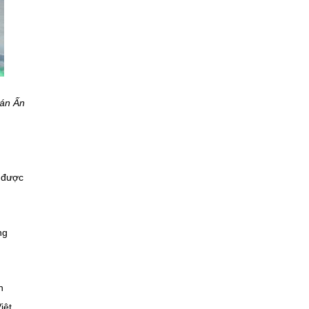
uán Ấn
 được
ng
h
iệt