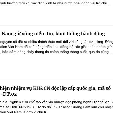
nh hướng mới khi xác định kinh tế nhà nước phải đóng vai trò chủ...
t Nam giữ vững niềm tin, khơi thông hành động
 nguyên số đặt ra nhiều thách thức mới đối với công tác tư tưởng, Đản
điện Việt Nam đã chủ động triển khai đồng bộ các giải pháp nhằm giữ
g, bảo đảm dòng chảy thông tin chính thống thông suốt, qua đó củng...
 hiện nhiệm vụ KH&CN độc lập cấp quốc gia, mã số
-ĐT.02
 gia "Nghiên cứu chế tạo vắc xin nhược độc phòng bệnh Dịch tả lợn 
", mã số DAKH-02/19-ĐT.02 do do TS. Trương Quang Lâm làm chủ nhiệ
ệp Việt Nam là đơn vị chủ trì.