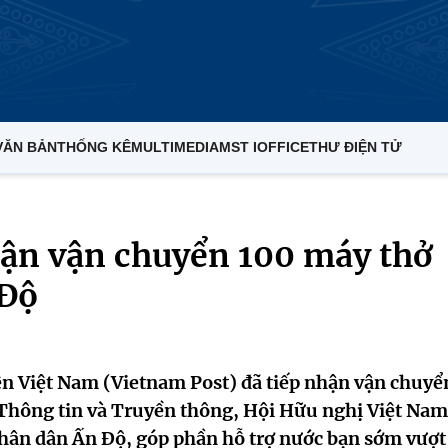
VĂN BẢN
THỐNG KÊ
MULTIMEDIA
MST IOFFICE
THƯ ĐIỆN TỬ
hận vận chuyển 100 máy thở
 Độ
n Việt Nam (Vietnam Post) đã tiếp nhận vận chuyể
hông tin và Truyền thông, Hội Hữu nghị Việt Nam
hân dân Ấn Độ, góp phần hỗ trợ nước bạn sớm vượt