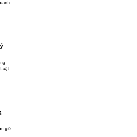
doanh
kỷ
ông
 Luật
g
ắm giữ
-