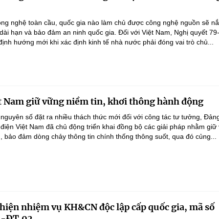
ông nghệ toàn cầu, quốc gia nào làm chủ được công nghệ nguồn sẽ n
 dài hạn và bảo đảm an ninh quốc gia. Đối với Việt Nam, Nghị quyết 79
nh hướng mới khi xác định kinh tế nhà nước phải đóng vai trò chủ...
t Nam giữ vững niềm tin, khơi thông hành động
 nguyên số đặt ra nhiều thách thức mới đối với công tác tư tưởng, Đản
điện Việt Nam đã chủ động triển khai đồng bộ các giải pháp nhằm giữ
g, bảo đảm dòng chảy thông tin chính thống thông suốt, qua đó củng...
 hiện nhiệm vụ KH&CN độc lập cấp quốc gia, mã số
-ĐT.02