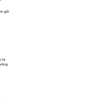
ắm giữ
-
g ủy
 vững