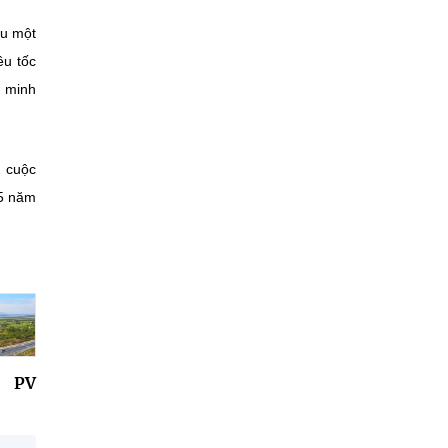
ữu một
êu tốc
g minh
2 cuộc
 5 năm
PV