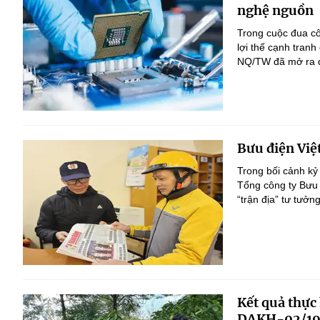
nghệ nguồn
Trong cuộc đua c
lợi thế cạnh tranh
NQ/TW đã mở ra đị
Bưu điện Việ
Trong bối cảnh kỷ
Tổng công ty Bưu 
“trận địa” tư tưởn
Kết quả thực
DAKH-02/19