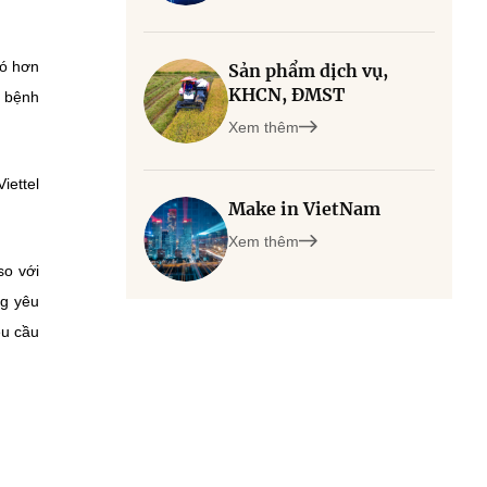
có hơn
Sản phẩm dịch vụ,
KHCN, ĐMST
, bệnh
Xem thêm
iettel
Make in VietNam
Xem thêm
so với
ng yêu
êu cầu