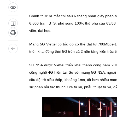
Chính thức ra mắt chỉ sau 6 tháng nhận giấy phép s
6.500 trạm BTS, phủ sóng 100% thủ phủ của 63/63 tỉ
viện, đại học.
Mạng 5G Viettel có tốc độ có thể đạt từ 700Mbps-1
triển khai đồng thời 5G trên cả 2 nền tảng kiến trúc
5G NSA được Viettel triển khai thành công năm 20
công nghệ 4G hiện tại. So với mạng 5G NSA, ngoài 
cầu độ trễ siêu thấp, khoảng 1ms, tốt hơn nhiều mạ
sự phản hồi tức thì như xe tự lái, phẫu thuật từ xa, 