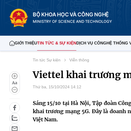
BỘ KHOA HỌC VÀ CÔNG NGHỆ
MINISTRY OF SCIENCE AND TECHNOLOGY
GIỚI THIỆU
TIN TỨC & SỰ KIỆN
DỊCH VỤ CÔNG
HỆ THỐNG 
Tin tức Sự kiện
Viễn thông
Viettel khai trương 
Aa
Thứ ba, 15/10/2024 14:12
Sáng 15/10 tại Hà Nội, Tập đoàn Công
khai trương mạng 5G. Đây là doanh n
Việt Nam.