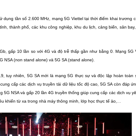
ử dụng tần số 2.600 MHz, mạng 5G Viettel tại thời điểm khai trương 
nh, thành phố, các khu công nghiệp, khu du lịch, cảng biển, sân bay
Gb, gấp 10 lần so với 4G và độ trễ thấp gần như bằng 0. Mạng 5G V
 5G NSA (non stand alone) và 5G SA (stand alone).
19, tuy nhiên, 5G SA mới là mạng 5G thực sự và độc lập hoàn toàn 
cung cấp các dịch vụ truyền tải dữ liệu tốc độ cao, 5G SA còn đáp ứ
ng 5G NSA và gấp 20 lần 4G truyền thống giúp cung cấp các dịch vụ y
điều khiển từ xa trong nhà máy thông minh, lớp học thực tế ảo,…