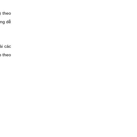
) theo
ụng dễ
ài các
p theo