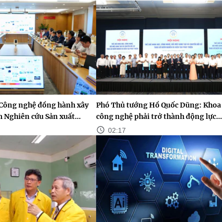
 Công nghệ đồng hành xây
Phó Thủ tướng Hồ Quốc Dũng: Khoa 
 Nghiên cứu Sản xuất...
công nghệ phải trở thành động lực...
02:17