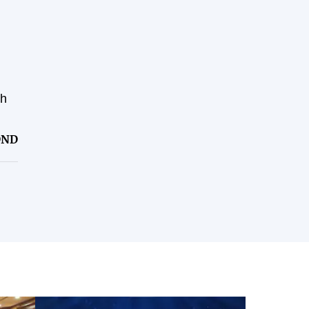
ch
ĐND