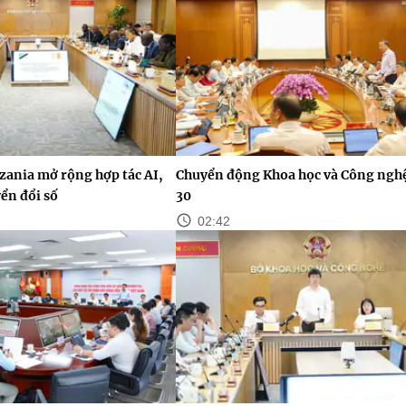
zania mở rộng hợp tác AI,
Chuyển động Khoa học và Công ngh
ển đổi số
30
02:42