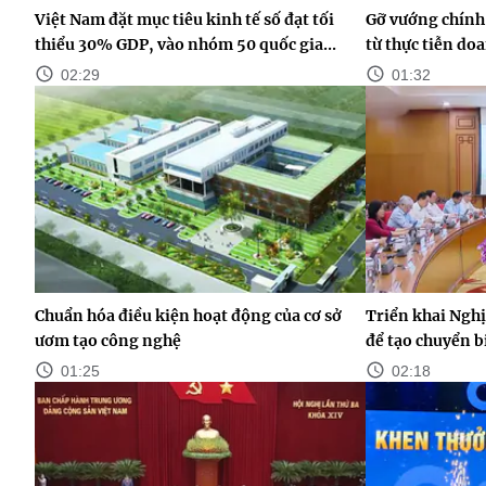
Việt Nam đặt mục tiêu kinh tế số đạt tối
Gỡ vướng chính 
thiểu 30% GDP, vào nhóm 50 quốc gia...
từ thực tiễn do
02:29
01:32
Chuẩn hóa điều kiện hoạt động của cơ sở
Triển khai Nghị
ươm tạo công nghệ
để tạo chuyển b
01:25
02:18