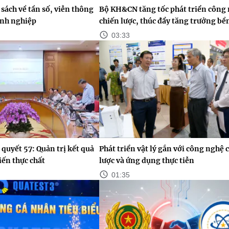
sách về tần số, viễn thông
Bộ KH&CN tăng tốc phát triển công
anh nghiệp
chiến lược, thúc đẩy tăng trưởng bề
03:33
 quyết 57: Quản trị kết quả
Phát triển vật lý gắn với công nghệ 
iến thực chất
lược và ứng dụng thực tiễn
01:35