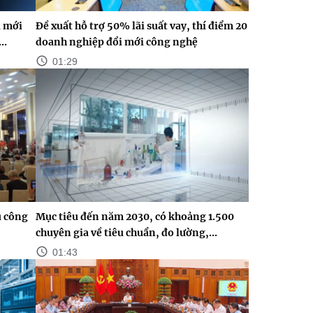
i mới
Đề xuất hỗ trợ 50% lãi suất vay, thí điểm 20
..
doanh nghiệp đổi mới công nghệ
01:29
ủ công
Mục tiêu đến năm 2030, có khoảng 1.500
chuyên gia về tiêu chuẩn, đo lường,...
01:43