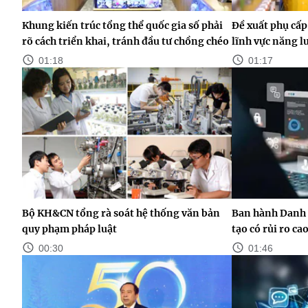
Khung kiến trúc tổng thể quốc gia số phải
Đề xuất phụ cấp
rõ cách triển khai, tránh đầu tư chồng chéo
lĩnh vực năng 
01:18
01:17
Bộ KH&CN tổng rà soát hệ thống văn bản
Ban hành Danh 
quy phạm pháp luật
tạo có rủi ro ca
00:30
01:46