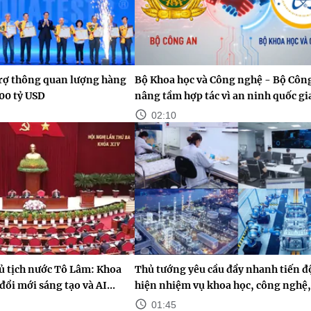
rợ thông quan lượng hàng
Bộ Khoa học và Công nghệ - Bộ Côn
100 tỷ USD
nâng tầm hợp tác vì an ninh quốc gi
02:10
ủ tịch nước Tô Lâm: Khoa
Thủ tướng yêu cầu đẩy nhanh tiến đ
ổi mới sáng tạo và AI...
hiện nhiệm vụ khoa học, công nghệ,.
01:45