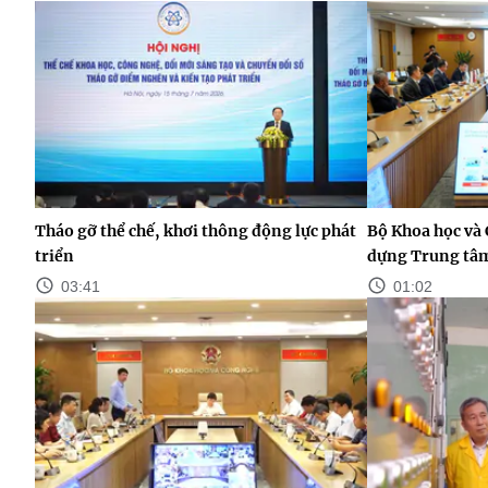
Tháo gỡ thể chế, khơi thông động lực phát
Bộ Khoa học và
triển
dựng Trung tâm
03:41
01:02