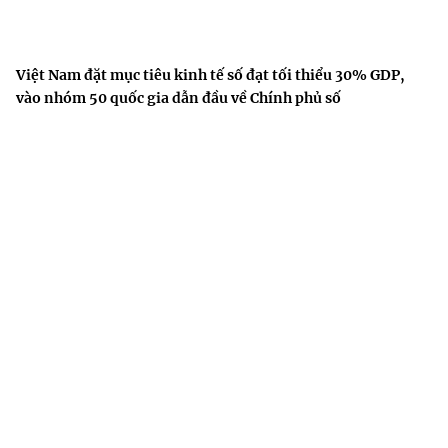
Việt Nam đặt mục tiêu kinh tế số đạt tối thiểu 30% GDP,
vào nhóm 50 quốc gia dẫn đầu về Chính phủ số
Phát triển vật lý gắn với công nghệ chiến lược và ứng dụng