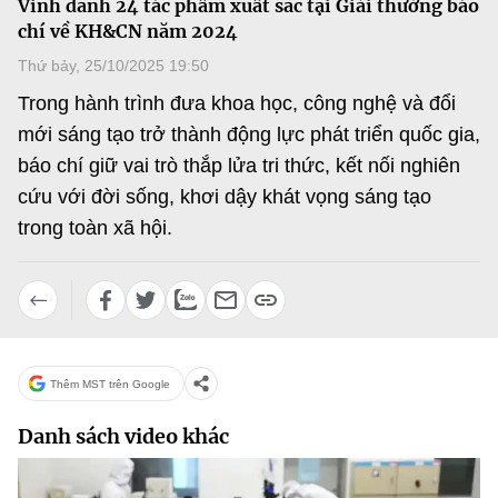
Vinh danh 24 tác phẩm xuất sắc tại Giải thưởng báo
MST IOFFICE
Văn bản QPPL
chí về KH&CN năm 2024
Sở Khoa học và Công nghệ
Chuyển đổi số
Thứ bảy, 25/10/2025 19:50
THỐNG KÊ
Văn bản chỉ đạo điều hành
Bưu chính, Viễn thông
Trong hành trình đưa khoa học, công nghệ và đổi
Multimedia
Khoa học và Công nghệ
mới sáng tạo trở thành động lực phát triển quốc gia,
Lấy ý kiến người dân về dự thảo VBQPPL
Sở hữu trí tuệ
báo chí giữ vai trò thắp lửa tri thức, kết nối nghiên
THƯ ĐIỆN TỬ
Đổi mới sáng tạo
cứu với đời sống, khơi dậy khát vọng sáng tạo
Tiêu chuẩn, đo lường, chất lượng
Khác
trong toàn xã hội.
Chuyển đổi số
Năng lượng nguyên tử
Videos
Bưu chính, Viễn thông
Tin tổng hợp
Infographic
Sở hữu trí tuệ
Tin địa phương
Ảnh
Thêm MST trên Google
Tiêu chuẩn, đo lường, chất lượng
Voice
Danh sách video khác
Năng lượng nguyên tử
Nhiệm vụ trọng tâm