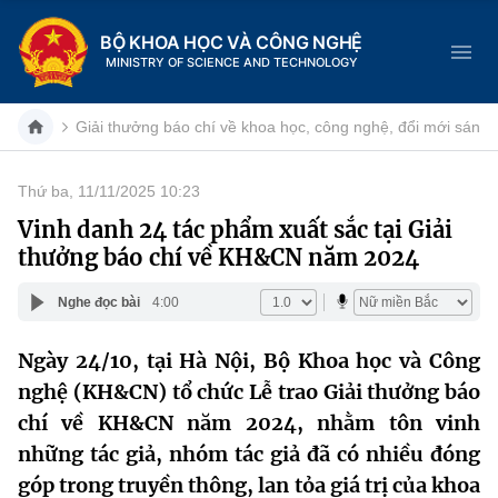
BỘ KHOA HỌC VÀ CÔNG NGHỆ
MINISTRY OF SCIENCE AND TECHNOLOGY
Giải thưởng báo chí về khoa học, công nghệ, đổi mới sáng 
Thứ ba, 11/11/2025 10:23
Danh mục
Vinh danh 24 tác phẩm xuất sắc tại Giải
thưởng báo chí về KH&CN năm 2024
Trang chủ
Nghe đọc bài
4:00
Giới thiệu
Ngày 24/10, tại Hà Nội, Bộ Khoa học và Công
Chức năng nhiệm vụ
Tin tức sự kiện
nghệ (KH&CN) tổ chức Lễ trao Giải thưởng báo
Dịch vụ công
chí về KH&CN năm 2024, nhằm tôn vinh
Cơ cấu tổ chức
Khoa học và Công nghệ
những tác giả, nhóm tác giả đã có nhiều đóng
Hệ thống văn bản
Lịch sử phát triển
Đổi mới sáng tạo
góp trong truyền thông, lan tỏa giá trị của khoa