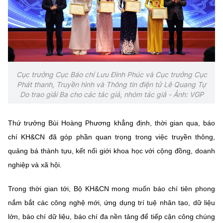
Cục trưởng Cục Báo chí Lưu Đình Phúc và Cục trưởng Cục
Phát thanh, Truyền hình và Thông tin điện tử Lê Quang Tự
Do trao giải Ba cho các tác giả, nhóm tác giả - Ảnh: VGP
Thứ trưởng Bùi Hoàng Phương khẳng định, thời gian qua, báo
chí KH&CN đã góp phần quan trọng trong việc truyền thông,
quảng bá thành tựu, kết nối giới khoa học với cộng đồng, doanh
nghiệp và xã hội.
Trong thời gian tới, Bộ KH&CN mong muốn báo chí tiên phong
nắm bắt các công nghệ mới, ứng dụng trí tuệ nhân tạo, dữ liệu
lớn, báo chí dữ liệu, báo chí đa nền tảng để tiếp cận công chúng