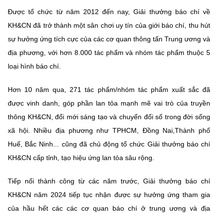
Chọn ngôn ngữ
Được tổ chức từ năm 2012 đến nay, Giải thưởng báo chí về
Vietnamese
English
KH&CN đã trở thành một sân chơi uy tín của giới báo chí, thu hút
sự hưởng ứng tích cực của các cơ quan thông tấn Trung ương và
địa phương, với hơn 8.000 tác phẩm và nhóm tác phẩm thuộc 5
loại hình báo chí.
BỘ KHOA HỌC VÀ CÔNG NGHỆ
MINISTRY OF SCIENCE AND TECHNOLOGY
Hơn 10 năm qua, 271 tác phẩm/nhóm tác phẩm xuất sắc đã
Điều khoản sử dụng
Theo dõi MST:
Góp ý
được vinh danh, góp phần lan tỏa mạnh mẽ vai trò của truyền
thông KH&CN, đổi mới sáng tạo và chuyển đổi số trong đời sống
xã hội. Nhiều địa phương như TPHCM, Đồng Nai,Thành phố
Cơ quan chủ quản: Bộ Khoa học và Công nghệ (MST)
Huế, Bắc Ninh... cũng đã chủ động tổ chức Giải thưởng báo chí
Chịu trách nhiệm nội dung: Nguyễn Thị Hải Hằng
Giám đốc Trung tâm Truyền thông Khoa học và Công nghệ.
KH&CN cấp tỉnh, tạo hiệu ứng lan tỏa sâu rộng.
Liên hệ
Địa chỉ: Ban Biên tập Cổng TTĐT - 18 Nguyễn Du, TP. Hà Nội
Tiếp nối thành công từ các năm trước, Giải thưởng báo chí
Điện thoại: 024 3936 9506
KH&CN năm 2024 tiếp tục nhận được sự hưởng ứng tham gia
Email:
stc@mst.gov.vn
của hầu hết các các cơ quan báo chí ở trung ương và địa
©2026 Bản quyền thuộc Bộ Khoa Học và Công Nghệ