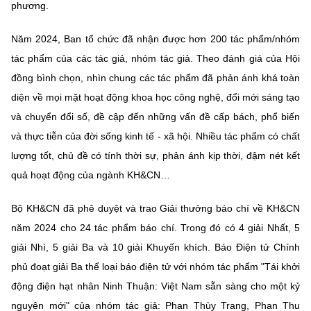
(Ghi rõ nguồn "https://mst.gov.vn" khi phát hành lại thông tin từ
phương.
website này)
Năm 2024, Ban tổ chức đã nhận được hơn 200 tác phẩm/nhóm
tác phẩm của các tác giả, nhóm tác giả. Theo đánh giá của Hội
đồng bình chọn, nhìn chung các tác phẩm đã phản ánh khá toàn
diện về mọi mặt hoạt động khoa học công nghệ, đổi mới sáng tạo
và chuyển đổi số, đề cập đến những vấn đề cấp bách, phổ biến
và thực tiễn của đời sống kinh tế - xã hội. Nhiều tác phẩm có chất
lượng tốt, chủ đề có tính thời sự, phản ánh kịp thời, đậm nét kết
quả hoạt động của ngành KH&CN…
Bộ KH&CN đã phê duyệt và trao Giải thưởng báo chí về KH&CN
năm 2024 cho 24 tác phẩm báo chí. Trong đó có 4 giải Nhất, 5
giải Nhì, 5 giải Ba và 10 giải Khuyến khích. Báo Điện tử Chính
phủ đoạt giải Ba thể loại báo điện tử với nhóm tác phẩm "Tái khởi
động điện hạt nhân Ninh Thuận: Việt Nam sẵn sàng cho một kỷ
nguyên mới" của nhóm tác giả: Phan Thùy Trang, Phan Thu