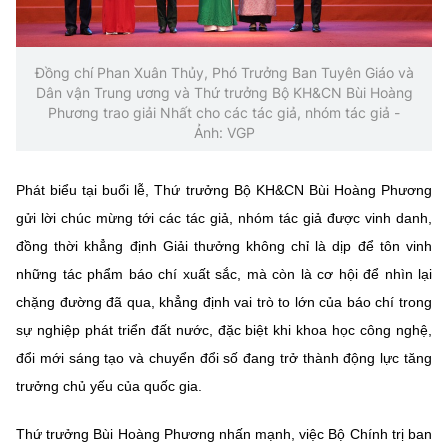
Đồng chí Phan Xuân Thủy, Phó Trưởng Ban Tuyên Giáo và
Dân vận Trung ương và Thứ trưởng Bộ KH&CN Bùi Hoàng
Phương trao giải Nhất cho các tác giả, nhóm tác giả -
Ảnh: VGP
Phát biểu tại buổi lễ, Thứ trưởng Bộ KH&CN Bùi Hoàng Phương
gửi lời chúc mừng tới các tác giả, nhóm tác giả được vinh danh,
đồng thời khẳng định Giải thưởng không chỉ là dịp để tôn vinh
những tác phẩm báo chí xuất sắc, mà còn là cơ hội để nhìn lại
chặng đường đã qua, khẳng định vai trò to lớn của báo chí trong
sự nghiệp phát triển đất nước, đặc biệt khi khoa học công nghệ,
đổi mới sáng tạo và chuyển đổi số đang trở thành động lực tăng
trưởng chủ yếu của quốc gia.
Thứ trưởng Bùi Hoàng Phương nhấn mạnh, việc Bộ Chính trị ban