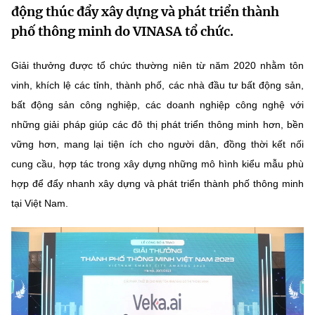
động thúc đẩy xây dựng và phát triển thành
MST IOFFICE
Văn bản QPPL
Sở Khoa học và Công nghệ
Chuyển đổi số
phố thông minh do VINASA tổ chức.
THỐNG KÊ
Văn bản chỉ đạo điều hành
Bưu chính, Viễn thông
Giải thưởng được tổ chức thường niên từ năm 2020 nhằm tôn
Multimedia
Khoa học và Công nghệ
vinh, khích lệ các tỉnh, thành phố, các nhà đầu tư bất động sản,
Lấy ý kiến người dân về dự thảo VBQPPL
Sở hữu trí tuệ
bất động sản công nghiệp, các doanh nghiệp công nghệ với
THƯ ĐIỆN TỬ
Đổi mới sáng tạo
Tiêu chuẩn, đo lường, chất lượng
những giải pháp giúp các đô thị phát triển thông minh hơn, bền
Khác
vững hơn, mang lại tiện ích cho người dân, đồng thời kết nối
Chuyển đổi số
Năng lượng nguyên tử
cung cầu, hợp tác trong xây dựng những mô hình kiểu mẫu phù
Videos
hợp để đẩy nhanh xây dựng và phát triển thành phố thông minh
Bưu chính, Viễn thông
Tin tổng hợp
Infographic
tại Việt Nam.
Sở hữu trí tuệ
Tin địa phương
Ảnh
Tiêu chuẩn, đo lường, chất lượng
Voice
Năng lượng nguyên tử
Nhiệm vụ trọng tâm