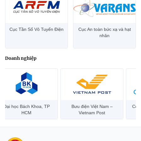
Cục Tần Số Vô Tuyến Điện
Cục An toàn bức xạ và hạt
nhân
Doanh nghiệp
Bưu điện Việt Nam –
Công ty Cổ phần Hạ tầng
Han
Vietnam Post
Viễn Thông CMC