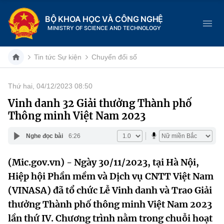
BỘ KHOA HỌC VÀ CÔNG NGHỆ
MINISTRY OF SCIENCE AND TECHNOLOGY
Tin tức Sự kiện
Chuyển đổi số
Thứ hai, 04/12/2023 08:50
Danh mục
Vinh danh 32 Giải thưởng Thành phố
Thông minh Việt Nam 2023
Trang chủ
Nghe đọc bài
6:26
Giới thiệu
(Mic.gov.vn) - Ngày 30/11/2023, tại Hà Nội,
Chức năng nhiệm vụ
Tin tức sự kiện
Hiệp hội Phần mềm và Dịch vụ CNTT Việt Nam
Dịch vụ công
(VINASA) đã tổ chức Lễ Vinh danh và Trao Giải
Cơ cấu tổ chức
Khoa học và Công nghệ
thưởng Thành phố thông minh Việt Nam 2023
Hệ thống văn bản
Lịch sử phát triển
Đổi mới sáng tạo
lần thứ IV. Chương trình nằm trong chuỗi hoạt