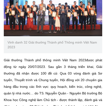
Chọn ngôn ngữ
Vietnamese
English
BỘ KHOA HỌC VÀ CÔNG NGHỆ
MINISTRY OF SCIENCE AND TECHNOLOGY
Vinh danh 32 Giải thưởng Thành phố Thông minh Việt Nam
2023
Điều khoản sử dụng
Theo dõi MST:
Góp ý
Giải thưởng Thành phố thông minh Việt Nam 2023được phát
Cơ quan chủ quản: Bộ Khoa học và Công nghệ (MST)
động từ ngày 20/07/2023. Sau gần 3 tháng triển khai, Giải
Chịu trách nhiệm nội dung: Nguyễn Thị Hải Hằng
thưởng đã nhận được 100 đề cử. Qua 03 vòng đánh giá Sơ
Giám đốc Trung tâm Truyền thông Khoa học và Công nghệ.
tuyển, Thuyết trình và Chung tuyển, Hội đồng với 20 chuyên gia
Liên hệ
Địa chỉ: Ban Biên tập Cổng TTĐT - 18 Nguyễn Du, TP. Hà Nội
hàng đầu trong các lĩnh vực: quy hoạch, kiến trúc, công nghệ,
Điện thoại: 024 3936 9506
quản lý nhà nước… do TS. Nguyễn Quân - Nguyên Bộ trưởng Bộ
Email:
stc@mst.gov.vn
Khoa học Công nghệ làm Chủ tịch - được thành lập, đánh giá và
©2026 Bản quyền thuộc Bộ Khoa Học và Công Nghệ