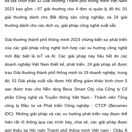
đã lựa chọn trao 32 Giải thưởng Thành phố thông minh Việt Nam
(Ghi rõ nguồn "https://mst.gov.vn" khi phát hành lại thông tin từ
website này)
2023 bao gồm
:
07 giải thưởng cho 4 đơn vị quản lý đô thị; 01
giải thưởng dành cho Bất động sản công nghiệp, và 24 giải
thưởng dành cho các dịch vụ, giải pháp công nghệ xuất sắc.
Giải thưởng thành phố thông minh 2023 chứng kiến sự phát triển
của các giải pháp công nghệ tích hợp các xu hướng công nghệ
mới đặc biệt là IoT và AI. Các giải pháp này hầu hết do các
doanh nghiệp Việt Nam thiết kế, phát triển. 24 giải pháp số được
trao Giải thưởng thành phố thông minh từ 19 doanh nghiệp, trong
đó, 01 Giải pháp xuất sắc được Hội đồng giám khảo bình chọn 5
sao được trao cho Nền tảng Beca Smart City của Công ty Cổ
phần Công nghệ và Truyền thông Việt Nam - Thành viên Tổng
công ty Đầu tư và Phát triển Công nghiệp - CTCP (Becamex
IDC). Những giải pháp và các xu hướng phát triển này được thể
hiện rất rõ thông qua các trình bày, chia sẻ, các giải pháp được
giới thiệu tại Hội nghị Thành phố thông minh Việt nam - Châu Á