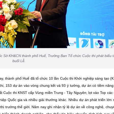
c Sở KH&CN thành phố Huế, Trưởng Ban Tổ chức Cuộc thi phát biểu t
buổi Lễ.
, thành phố Huế đã tổ chức 10 lần Cuộc thi Khởi nghiệp sáng tạo (
 thi, 153 dự án vào vòng chung kết và 93 ý tưởng, dự án có tiềm năn
Nhất Cuộc thi KNST cấp Vùng miền Trung - Tây Nguyên; lọt vào Top các
hiệp Quốc gia và nhiều giải thưởng khác. Nhiều dự án phát triển lớn
thị trường thế giới. Năm nay ghi nhận tỷ lệ dự án về công nghệ, chuy
 triển thành doanh nghiệp, cho thấy tín hiệu chuyển dịch tích cực v