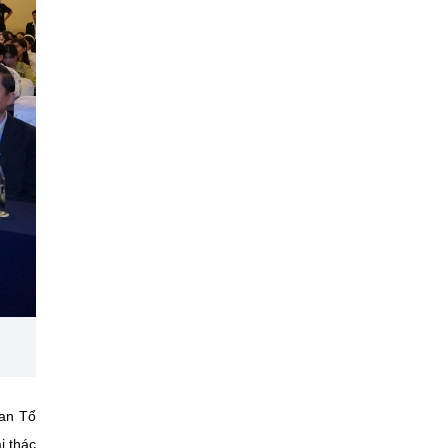
Ban Tổ
i thác