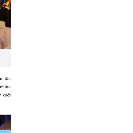
.
ằm tôn
ời tạo
n khởi