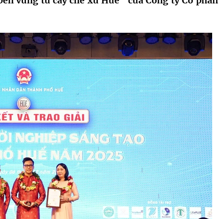
bền vững từ cây chè xứ Huế” của Công ty Cổ phần