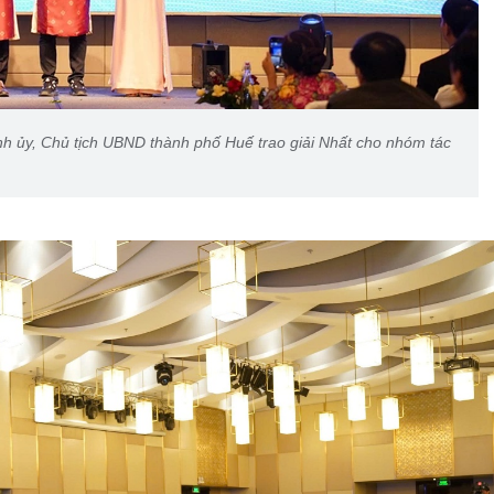
 ủy, Chủ tịch UBND thành phố Huế trao giải Nhất cho nhóm tác