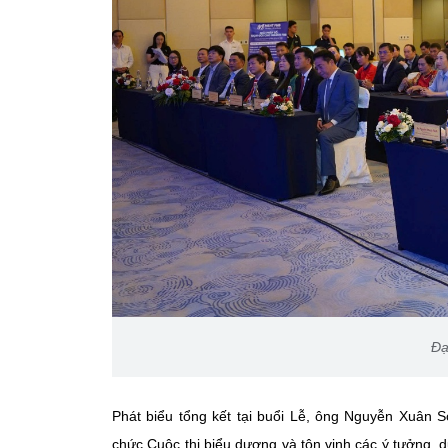
Đạ
Phát biểu tổng kết tại buổi Lễ, ông Nguyễn Xuân
chức Cuộc thi biểu dương và tôn vinh các ý tưởng, d