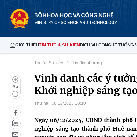
BỘ KHOA HỌC VÀ CÔNG NGHỆ
MINISTRY OF SCIENCE AND TECHNOLOGY
GIỚI THIỆU
TIN TỨC & SỰ KIỆN
DỊCH VỤ CÔNG
HỆ THỐNG 
Tin tức Sự kiện
Tin địa phương
Vinh danh các ý tưởng
Aa
Khởi nghiệp sáng tạ
Thứ hai, 08/12/2025 18:10
Ngày 06/12/2025, UBND thành phố Hu
nghiệp sáng tạo thành phố Huế năm 