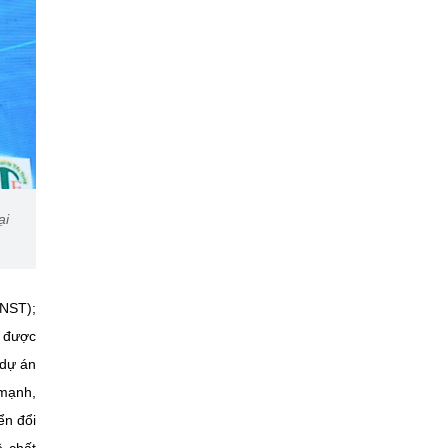
ại
KNST);
g được
 dự án
 mạnh,
ển đổi
ề chất