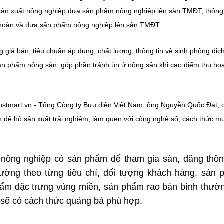
 sản xuất nông nghiệp đưa sản phẩm nông nghiệp lên sàn TMĐT, thông 
khoản và đưa sản phẩm nông nghiệp lên sàn TMĐT.
 giá bán, tiêu chuẩn áp dụng, chất lượng, thông tin vệ sinh phòng dịc
ản phẩm nông sản, góp phần tránh ùn ứ nông sản khi cao điểm thu ho
postmart.vn - Tổng Công ty Bưu điện Việt Nam, ông Nguyễn Quốc Đạt, 
ẫn để hộ sản xuất trải nghiệm, làm quen với công nghệ số, cách thức m
nông nghiệp có sản phẩm để tham gia sàn, đăng thôn
ường theo từng tiêu chí, đối tượng khách hàng, sản
ẩm đặc trưng vùng miền, sản phẩm rao bán bình thườ
 sẽ có cách thức quảng bá phù hợp.