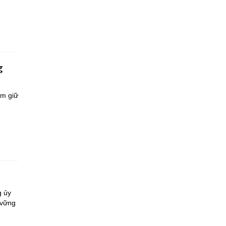
g
ắm giữ
-
g ủy
 vững