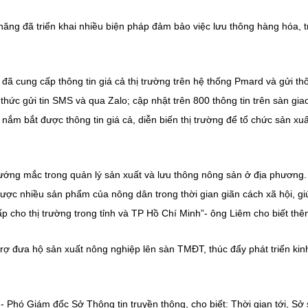
 năng đã triển khai nhiều biện pháp đảm bảo việc lưu thông hàng hóa, 
 cung cấp thông tin giá cả thị trường trên hệ thống Pmard và gửi th
h thức gửi tin SMS và qua Zalo; cập nhật trên 800 thông tin trên sàn gia
ắm bắt được thông tin giá cả, diễn biến thị trường để tổ chức sản xu
 vướng mắc trong quản lý sản xuất và lưu thông nông sản ở địa phương
ược nhiều sản phẩm của nông dân trong thời gian giãn cách xã hội, gi
ấp cho thị trường trong tỉnh và TP Hồ Chí Minh”- ông Liêm cho biết thê
rợ đưa hộ sản xuất nông nghiệp lên sàn TMĐT, thúc đẩy phát triển kin
Phó Giám đốc Sở Thông tin truyền thông, cho biết: Thời gian tới, Sở 