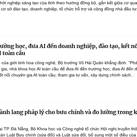
 khởi nghiệp sáng tạo của tỉnh theo hướng đồng bộ, gắn kết giữa cơ qu
 cơ sở đào tạo, doanh nghiệp, tổ chức hỗ trợ và cộng đồng nhà đầu tư;
rường học, đưa AI đến doanh nghiệp, đào tạo, kết n
I toàn cầu
 của giới tinh hoa công nghệ, Bộ trưởng Vũ Hải Quân khẳng định: "Phá
n gia, nhà khoa học AI toàn cầu để đưa AI đến trường học; đưa AI đến 
ết nối chuyên gia AI toàn cầu; tham gia tư vấn, xây dựng chính sách...
ành lang pháp lý cho bưu chính và đo lường trong 
ại TP. Đà Nẵng, Bộ Khoa học và Công nghệ tổ chức Hội nghị truyền th
 án Luật Bưu chính (sửa đổi) và Luật sửa đổi, bổ sung một số điều của