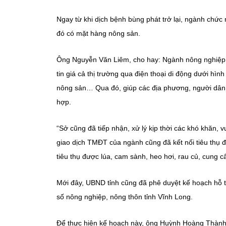
Ngay từ khi dịch bệnh bùng phát trở lại, ngành chức
đó có mặt hàng nông sản.
Ông Nguyễn Văn Liêm, cho hay: Ngành nông nghiệp đã
tin giá cả thị trường qua điện thoại di động dưới hìn
nông sản… Qua đó, giúp các địa phương, người dân n
hợp.
“Sở cũng đã tiếp nhận, xử lý kịp thời các khó khăn,
giao dịch TMĐT của ngành cũng đã kết nối tiêu thụ đ
tiêu thụ được lúa, cam sành, heo hơi, rau củ, cung c
Mới đây, UBND tỉnh cũng đã phê duyệt kế hoạch hỗ t
số nông nghiệp, nông thôn tỉnh Vĩnh Long.
Để thực hiện kế hoạch này, ông Huỳnh Hoàng Thành- 