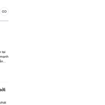
 tại
n mạnh
n...
hởi
phát