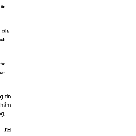
tin
h của
ạch,
cho
ua-
g tin
 phẩm
ng,…
TH