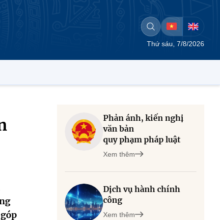
Thứ sáu, 7/8/2026
Phản ánh, kiến nghị
n
văn bản
quy phạm pháp luật
Xem thêm
Dịch vụ hành chính
công
ăng
 góp
Xem thêm