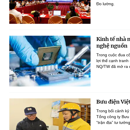
Đo lường.
Kinh tế nhà 
nghệ nguồn
Trong cuộc đua c
lợi thế cạnh tranh
NQ/TW đã mở ra đị
Bưu điện Việ
Trong bối cảnh kỷ
Tổng công ty Bưu 
“trận địa” tư tưởn