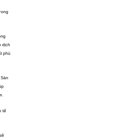
trong
ông
o dịch
ất phù
. Sàn
úp
m.
h tế
sẽ