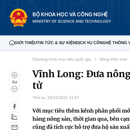
BỘ KHOA HỌC VÀ CÔNG NGHỆ
MINISTRY OF SCIENCE AND TECHNOLOGY
GIỚI THIỆU
TIN TỨC & SỰ KIỆN
DỊCH VỤ CÔNG
HỆ THỐNG 
Chương trình mục tiêu quốc gia
Nông thôn mới
Vĩnh Long: Đưa nông
Aa
tử
Thứ tư, 10/11/2021 11:57
Với mục tiêu thêm kênh phân phối mới
hàng nông sản, thời gian qua, bên cạ
cũng đã tích cực hỗ trợ đưa hộ sản x