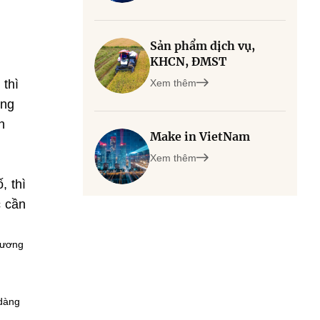
Sản phẩm dịch vụ,
KHCN, ĐMST
 thì
Xem thêm
ọng
n
Make in VietNam
Xem thêm
, thì
c cần
Dương
 dàng