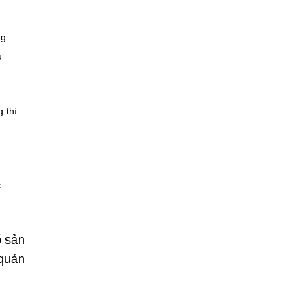
ng
u
 thì
c
ố sản
 quản