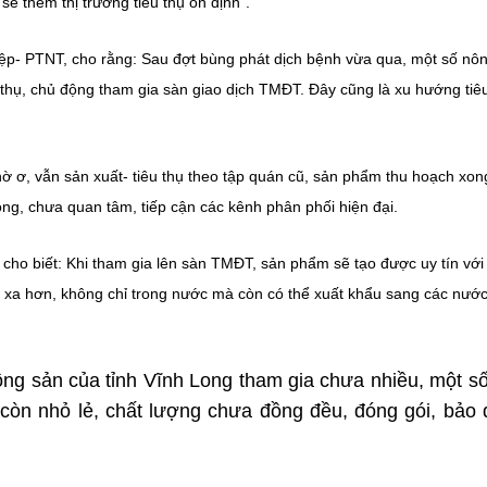
sẽ thêm thị trường tiêu thụ ổn định”.
- PTNT, cho rằng: Sau đợt bùng phát dịch bệnh vừa qua, một số nô
 thụ, chủ động tham gia sàn giao dịch TMĐT. Đây cũng là xu hướng tiê
ờ ơ, vẫn sản xuất- tiêu thụ theo tập quán cũ, sản phẩm thu hoạch xong
ng, chưa quan tâm, tiếp cận các kênh phân phối hiện đại.
ho biết: Khi tham gia lên sàn TMĐT, sản phẩm sẽ tạo được uy tín với
 xa hơn, không chỉ trong nước mà còn có thể xuất khẩu sang các nướ
ông sản của tỉnh Vĩnh Long tham gia chưa nhiều, một s
òn nhỏ lẻ, chất lượng chưa đồng đều, đóng gói, bảo