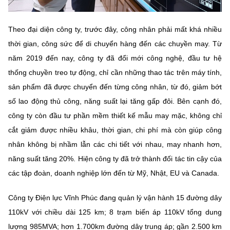
Chọn ngôn ngữ
Vietnamese
English
Theo đại diện công ty, trước đây, công nhân phải mất khá nhiều
thời gian, công sức để di chuyển hàng đến các chuyền may. Từ
năm 2019 đến nay, công ty đã đổi mới công nghệ, đầu tư hệ
thống chuyền treo tự động, chỉ cần những thao tác trên máy tính,
BỘ KHOA HỌC VÀ CÔNG NGHỆ
sản phẩm đã được chuyển đến từng công nhân, từ đó, giảm bớt
MINISTRY OF SCIENCE AND TECHNOLOGY
số lao động thủ công, năng suất lại tăng gấp đôi. Bên cạnh đó,
Điều khoản sử dụng
Theo dõi MST:
Góp ý
công ty còn đầu tư phần mềm thiết kế mẫu may mặc, không chỉ
cắt giảm được nhiều khâu, thời gian, chi phí mà còn giúp công
Cơ quan chủ quản: Bộ Khoa học và Công nghệ (MST)
nhân không bị nhầm lẫn các chi tiết với nhau, may nhanh hơn,
Chịu trách nhiệm nội dung: Nguyễn Thị Hải Hằng
năng suất tăng 20%. Hiện công ty đã trở thành đối tác tin cậy của
Giám đốc Trung tâm Truyền thông Khoa học và Công nghệ.
các tập đoàn, doanh nghiệp lớn đến từ Mỹ, Nhật, EU và Canada.
Liên hệ
Địa chỉ: Ban Biên tập Cổng TTĐT - 18 Nguyễn Du, TP. Hà Nội
Công ty Điện lực Vĩnh Phúc đang quản lý vận hành 15 đường dây
Điện thoại: 024 3936 9506
Email:
stc@mst.gov.vn
110kV với chiều dài 125 km; 8 trạm biến áp 110kV tổng dung
©2026 Bản quyền thuộc Bộ Khoa Học và Công Nghệ
lượng 985MVA; hơn 1.700km đường dây trung áp; gần 2.500 km