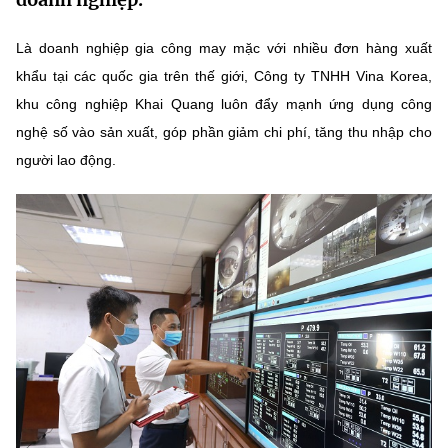
MST IOFFICE
Văn bản QPPL
Sở Khoa học và Công nghệ
Chuyển đổi số
Là doanh nghiệp gia công may mặc với nhiều đơn hàng xuất
THỐNG KÊ
Văn bản chỉ đạo điều hành
khẩu tại các quốc gia trên thế giới, Công ty TNHH Vina Korea,
Bưu chính, Viễn thông
khu công nghiệp Khai Quang luôn đẩy mạnh ứng dụng công
Multimedia
Khoa học và Công nghệ
Lấy ý kiến người dân về dự thảo VBQPPL
Sở hữu trí tuệ
nghệ số vào sản xuất, góp phần giảm chi phí, tăng thu nhập cho
THƯ ĐIỆN TỬ
người lao động.
Đổi mới sáng tạo
Tiêu chuẩn, đo lường, chất lượng
Khác
Chuyển đổi số
Năng lượng nguyên tử
Videos
Bưu chính, Viễn thông
Tin tổng hợp
Infographic
Sở hữu trí tuệ
Tin địa phương
Ảnh
Tiêu chuẩn, đo lường, chất lượng
Voice
Năng lượng nguyên tử
Nhiệm vụ trọng tâm