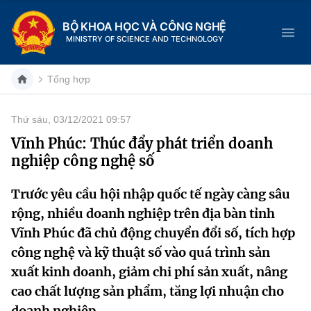
BỘ KHOA HỌC VÀ CÔNG NGHỆ
MINISTRY OF SCIENCE AND TECHNOLOGY
Tổng hợp
Thứ sáu, 03/12/2021 09:57
Danh mục
Vĩnh Phúc: Thúc đẩy phát triển doanh
nghiệp công nghệ số
Trang chủ
Trước yêu cầu hội nhập quốc tế ngày càng sâu
Giới thiệu
rộng, nhiều doanh nghiệp trên địa bàn tỉnh
Chức năng nhiệm vụ
Tin tức sự kiện
Vĩnh Phúc đã chủ động chuyển đổi số, tích hợp
công nghệ và kỹ thuật số vào quá trình sản
Dịch vụ công
Cơ cấu tổ chức
Khoa học và Công nghệ
xuất kinh doanh, giảm chi phí sản xuất, nâng
cao chất lượng sản phẩm, tăng lợi nhuận cho
Hệ thống văn bản
Lịch sử phát triển
Đổi mới sáng tạo
doanh nghiệp.