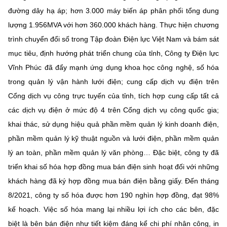
(Ghi rõ nguồn "https://mst.gov.vn" khi phát hành lại thông tin từ
đường dây hạ áp; hơn 3.000 máy biến áp phân phối tổng dung
website này)
lượng 1.956MVA với hơn 360.000 khách hàng. Thực hiện chương
trình chuyển đổi số trong Tập đoàn Điện lực Việt Nam và bám sát
mục tiêu, định hướng phát triển chung của tỉnh, Công ty Điện lực
Vĩnh Phúc đã đẩy mạnh ứng dụng khoa học công nghệ, số hóa
trong quản lý vận hành lưới điện; cung cấp dịch vụ điện trên
Cổng dịch vụ công trực tuyến của tỉnh, tích hợp cung cấp tất cả
các dịch vụ điện ở mức độ 4 trên Cổng dịch vụ công quốc gia;
khai thác, sử dụng hiệu quả phần mềm quản lý kinh doanh điện,
phần mềm quản lý kỹ thuật nguồn và lưới điện, phần mềm quản
lý an toàn, phần mềm quản lý văn phòng… Đặc biệt, công ty đã
triển khai số hóa hợp đồng mua bán điện sinh hoạt đối với những
khách hàng đã ký hợp đồng mua bán điện bằng giấy. Đến tháng
8/2021, công ty số hóa được hơn 190 nghìn hợp đồng, đạt 98%
kế hoạch. Việc số hóa mang lại nhiều lợi ích cho các bên, đặc
biệt là bên bán điện như tiết kiệm đáng kể chi phí nhân công, in