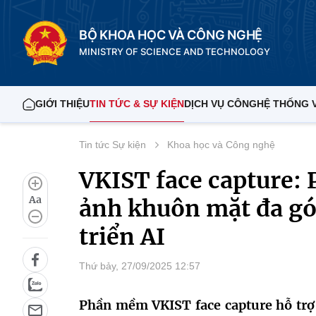
BỘ KHOA HỌC VÀ CÔNG NGHỆ
MINISTRY OF SCIENCE AND TECHNOLOGY
GIỚI THIỆU
TIN TỨC & SỰ KIỆN
DỊCH VỤ CÔNG
HỆ THỐNG 
Tin tức Sự kiện
Khoa học và Công nghệ
VKIST face capture: 
Aa
ảnh khuôn mặt đa gó
triển AI
Thứ bảy, 27/09/2025 12:57
Phần mềm VKIST face capture hỗ trợ