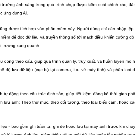
i trường ánh sáng trong quá trình chụp được kiểm soát chính xác, đ
ác ứng dụng AI.
cũng được tích hợp vào phần mềm này. Người dùng chỉ cần nhập tệp
mềm để đọc dữ liệu và truyền thông số tới mạch điều khiển cường độ
i trường xung quanh.
ự động theo cấu, giúp quá trình quản lý, truy xuất, và huần luyện mô h
 độ lưu dữ liệu (cục bộ tại camera, lưu về máy tính) và phân loại d
tự động theo cấu trúc định sẵn, giúp tiết kiệm đáng kể thời gian phâ
h lưu ảnh: Theo thư mục, theo đối tượng, theo loại biểu cảm, hoặc cá
.
iệu - bao gồm ghi tuần tự, ghi đè hoặc lưu tại máy ảnh trước khi chu
 xử lý lượng ảnh lớn, giảm thiểu rủi ro mất dữ liệu hoặc tắc nghẽn tro