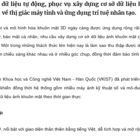
dữ liệu tự động, phục vụ xây dựng cơ sở dữ liệu 
về thị giác máy tính và ứng dụng trí tuệ nhân tạo.
t và mô hình hóa khuôn mặt 3D ngày càng được ứng dụng rộng rãi
 tử, bảo mật cá nhân, nhu cầu xây dựng cơ sở dữ liệu ảnh khuôn mặt 
. Một trong những thách thức lớn hiện nay là làm sao thu thập được d
ện chiếu sáng khác nhau và ở nhiều góc chụp, đồng thời đảm bảo tính
iện Khoa học và Công nghệ Việt Nam - Hàn Quốc (VKIST) đã phát triể
 khiển đồng thời hệ thống gồm nhiều máy ảnh kỹ thuật số và mô-đ
ữ liệu ảnh khuôn mặt theo thời gian thực.
ặt
nổi bật với giao diện thân thiện bằng tiếng Việt, dễ tích hợp và mở rộ