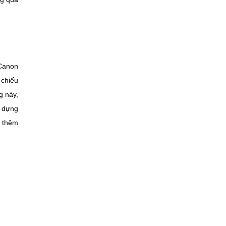
 Canon
 chiếu
g này,
y dựng
p thêm