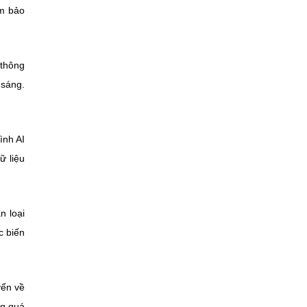
ảm bảo
 thông
 sáng.
ình AI
ữ liệu
n loại
c biến
yển về
ng quá