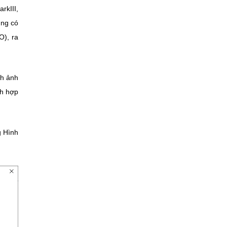
rkIII,
ùng có
O), ra
nh ảnh
ch hợp
g Hình