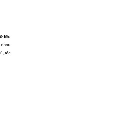
ữ liệu
c nhau
ũ, tóc