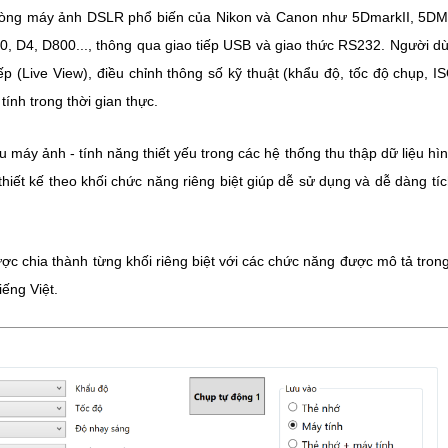
 dòng máy ảnh DSLR phổ biến của Nikon và Canon như 5DmarkII, 5DMa
 D4, D800..., thông qua giao tiếp USB và giao thức RS232. Người d
p (Live View), điều chỉnh thông số kỹ thuật (khẩu độ, tốc độ chụp, IS
ính trong thời gian thực.
 máy ảnh - tính năng thiết yếu trong các hệ thống thu thập dữ liệu hì
hiết kế theo khối chức năng riêng biệt giúp dễ sử dụng và dễ dàng tí
c chia thành từng khối riêng biệt với các chức năng được mô tả tron
ếng Việt.