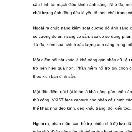
cấu hình tới mạch điều khiển ánh sáng. Nhờ đó, mô
chất lượng ảnh đồng đều là yếu tố then chốt trong c
Ngoài ra chức năng kiểm soát cường độ ánh sáng 
số cường độ ánh sáng có sẵn, sau đó sử dụng phần 
Từ đó, kiểm soát chính xác lượng ánh sáng trong mô
Một điểm nổi bật khác là khả năng gán nhãn dữ liệu t
trở nên hiệu quả hơn. Phần mềm hỗ trợ tùy chọn chế
theo kịch bản định sẵn.
Một đặc điểm nổi bật khác là khả năng gán nhãn ảnh 
thủ công. VKIST face capture cho phép cấu hình các
thể khác như đeo kính, đeo khẩu trang, đổi kiểu tóc..
Ngoài ra, phần mềm còn hỗ trợ nhiều chế độ lưu dữ l
máy chủ. Điều này giúp hệ thống linh hoạt trong việc