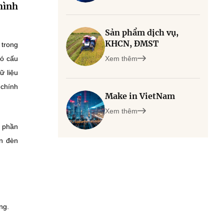
hình
Sản phẩm dịch vụ,
KHCN, ĐMST
 trong
có cấu
Xem thêm
ữ liệu
 chính
Make in VietNam
Xem thêm
n phần
un đèn
ng.