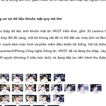
ng cơ sở dữ liệu khuôn mặt quy mô lớn
u thập dữ liệu ảnh khuôn mặt do VKIST triển khai, gồm 33 camera
 thay đổi độ sáng, một bộ khung sắt để có thể đặt các máy ảnh và đèn
h mạnh kèm màn hình và phần mềm điều khiển hệ thống. Với hệ thốn
acentech/Phòng Công nghệ thông tin, VKIST đã và đang thu thập, xâ
 người (khoảng 5 triệu bức ảnh) và đang tiếp tục tiến hành thu thậ