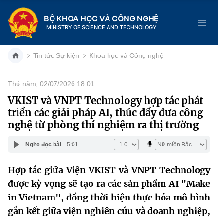
BỘ KHOA HỌC VÀ CÔNG NGHỆ
MINISTRY OF SCIENCE AND TECHNOLOGY
Tin tức Sự kiện
Khoa học và Công nghệ
Thứ năm, 02/07/2026 18:01
Danh mục
VKIST và VNPT Technology hợp tác phát
triển các giải pháp AI, thúc đẩy đưa công
Trang chủ
nghệ từ phòng thí nghiệm ra thị trường
Giới thiệu
Nghe đọc bài
5:01
Chức năng nhiệm vụ
Tin tức sự kiện
Hợp tác giữa Viện VKIST và VNPT Technology
được kỳ vọng sẽ tạo ra các sản phẩm AI "Make
Dịch vụ công
Cơ cấu tổ chức
Khoa học và Công nghệ
in Vietnam", đồng thời hiện thực hóa mô hình
Hệ thống văn bản
Lịch sử phát triển
Đổi mới sáng tạo
gắn kết giữa viện nghiên cứu và doanh nghiệp,