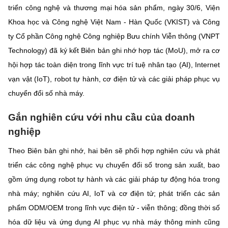
Chọn ngôn ngữ
triển công nghệ và thương mại hóa sản phẩm, ngày 30/6, Viện
Khoa học và Công nghệ Việt Nam - Hàn Quốc (VKIST) và Công
Vietnamese
English
ty Cổ phần Công nghệ Công nghiệp Bưu chính Viễn thông (VNPT
Technology) đã ký kết Biên bản ghi nhớ hợp tác (MoU), mở ra cơ
hội hợp tác toàn diện trong lĩnh vực trí tuệ nhân tạo (AI), Internet
BỘ KHOA HỌC VÀ CÔNG NGHỆ
vạn vật (IoT), robot tự hành, cơ điện tử và các giải pháp phục vụ
MINISTRY OF SCIENCE AND TECHNOLOGY
chuyển đổi số nhà máy.
Điều khoản sử dụng
Theo dõi MST:
Góp ý
Gắn nghiên cứu với nhu cầu của doanh
nghiệp
Cơ quan chủ quản: Bộ Khoa học và Công nghệ (MST)
Theo Biên bản ghi nhớ, hai bên sẽ phối hợp nghiên cứu và phát
Chịu trách nhiệm nội dung: Nguyễn Thị Hải Hằng
Giám đốc Trung tâm Truyền thông Khoa học và Công nghệ.
triển các công nghệ phục vụ chuyển đổi số trong sản xuất, bao
Liên hệ
gồm ứng dụng robot tự hành và các giải pháp tự động hóa trong
Địa chỉ: Ban Biên tập Cổng TTĐT - 18 Nguyễn Du, TP. Hà Nội
nhà máy; nghiên cứu AI, IoT và cơ điện tử; phát triển các sản
Điện thoại: 024 3936 9506
Email:
stc@mst.gov.vn
phẩm ODM/OEM trong lĩnh vực điện tử - viễn thông; đồng thời số
©2026 Bản quyền thuộc Bộ Khoa Học và Công Nghệ
hóa dữ liệu và ứng dụng AI phục vụ nhà máy thông minh cũng