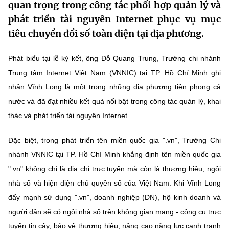
quan trọng trong công tác phối hợp quản lý và
MST IOFFICE
Văn bản QPPL
Sở Khoa học và Công nghệ
Chuyển đổi số
phát triển tài nguyên Internet phục vụ mục
tiêu chuyển đổi số toàn diện tại địa phương.
THỐNG KÊ
Văn bản chỉ đạo điều hành
Bưu chính, Viễn thông
Multimedia
Phát biểu tại lễ ký kết, ông Đỗ Quang Trung, Trưởng chi nhánh
Khoa học và Công nghệ
Lấy ý kiến người dân về dự thảo VBQPPL
Sở hữu trí tuệ
Trung tâm Internet Việt Nam (VNNIC) tại TP. Hồ Chí Minh ghi
THƯ ĐIỆN TỬ
Đổi mới sáng tạo
nhận Vĩnh Long là một trong những địa phương tiên phong cả
Tiêu chuẩn, đo lường, chất lượng
nước và đã đạt nhiều kết quả nổi bật trong công tác quản lý, khai
Khác
Chuyển đổi số
Năng lượng nguyên tử
thác và phát triển tài nguyên Internet.
Videos
Bưu chính, Viễn thông
Đặc biệt, trong phát triển tên miền quốc gia ".vn", Trưởng Chi
Tin tổng hợp
Infographic
nhánh VNNIC tại TP. Hồ Chí Minh khẳng định tên miền quốc gia
Sở hữu trí tuệ
Tin địa phương
Ảnh
".vn" không chỉ là địa chỉ trực tuyến mà còn là thương hiệu, ngôi
nhà số và hiện diện chủ quyền số của Việt Nam. Khi Vĩnh Long
Tiêu chuẩn, đo lường, chất lượng
Voice
đẩy mạnh sử dụng ".vn", doanh nghiệp (DN), hộ kinh doanh và
Năng lượng nguyên tử
Nhiệm vụ trọng tâm
người dân sẽ có ngôi nhà số trên không gian mạng - công cụ trực
tuyến tin cậy, bảo vệ thương hiệu, nâng cao năng lực cạnh tranh