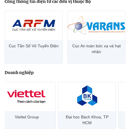
Cổng thông tin điện tử các đơn vị thuộc Bộ
Cục Tần Số Vô Tuyến Điện
Cục An toàn bức xạ và hạt
nhân
Doanh nghiệp
Đại học Bách Khoa, TP
Bưu điện Việt Nam –
Công
HCM
Vietnam Post