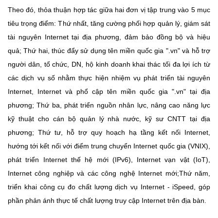
Theo đó, thỏa thuận hợp tác giữa hai đơn vị tập trung vào 5 mục
tiêu trọng điểm: Thứ nhất, tăng cường phối hợp quản lý, giám sát
tài nguyên Internet tại địa phương, đảm bảo đồng bộ và hiệu
quả; Thứ hai, thúc đẩy sử dụng tên miền quốc gia ".vn" và hỗ trợ
người dân, tổ chức, DN, hộ kinh doanh khai thác tối đa lợi ích từ
các dịch vụ số nhằm thực hiện nhiệm vụ phát triển tài nguyên
Internet, Internet và phổ cập tên miền quốc gia ".vn" tại địa
phương; Thứ ba, phát triển nguồn nhân lực, nâng cao năng lực
kỹ thuật cho cán bộ quản lý nhà nước, kỹ sư CNTT tại địa
phương; Thứ tư, hỗ trợ quy hoạch hạ tầng kết nối Internet,
hướng tới kết nối với điểm trung chuyển Internet quốc gia (VNIX),
phát triển Internet thế hệ mới (IPv6), Internet vạn vật (IoT),
Internet công nghiệp và các công nghệ Internet mới;Thứ năm,
triển khai công cụ đo chất lượng dịch vụ Internet - iSpeed, góp
phần phản ánh thực tế chất lượng truy cập Internet trên địa bàn.