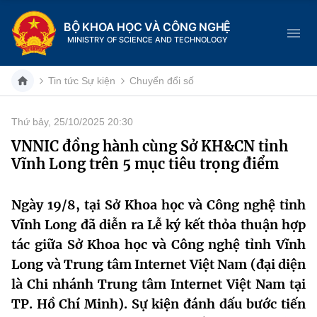
BỘ KHOA HỌC VÀ CÔNG NGHỆ
MINISTRY OF SCIENCE AND TECHNOLOGY
Tin tức Sự kiện
Chuyển đổi số
Thứ bảy, 25/10/2025 20:30
Danh mục
VNNIC đồng hành cùng Sở KH&CN tỉnh
Vĩnh Long trên 5 mục tiêu trọng điểm
Trang chủ
Giới thiệu
Ngày 19/8, tại Sở Khoa học và Công nghệ tỉnh
Vĩnh Long đã diễn ra Lễ ký kết thỏa thuận hợp
Chức năng nhiệm vụ
Tin tức sự kiện
tác giữa Sở Khoa học và Công nghệ tỉnh Vĩnh
Long và Trung tâm Internet Việt Nam (đại diện
Dịch vụ công
Cơ cấu tổ chức
Khoa học và Công nghệ
là Chi nhánh Trung tâm Internet Việt Nam tại
Hệ thống văn bản
TP. Hồ Chí Minh). Sự kiện đánh dấu bước tiến
Lịch sử phát triển
Đổi mới sáng tạo