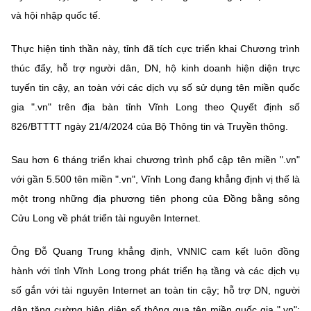
Chọn ngôn ngữ
và hội nhập quốc tế.
Vietnamese
English
Thực hiện tinh thần này, tỉnh đã tích cực triển khai Chương trình
thúc đẩy, hỗ trợ người dân, DN, hộ kinh doanh hiện diện trực
tuyến tin cậy, an toàn với các dịch vụ số sử dụng tên miền quốc
BỘ KHOA HỌC VÀ CÔNG NGHỆ
gia ".vn" trên địa bàn tỉnh Vĩnh Long theo Quyết định số
MINISTRY OF SCIENCE AND TECHNOLOGY
826/BTTTT ngày 21/4/2024 của Bộ Thông tin và Truyền thông.
Điều khoản sử dụng
Theo dõi MST:
Góp ý
Sau hơn 6 tháng triển khai chương trình phổ cập tên miền ".vn"
với gần 5.500 tên miền ".vn", Vĩnh Long đang khẳng định vị thế là
Cơ quan chủ quản: Bộ Khoa học và Công nghệ (MST)
một trong những địa phương tiên phong của Đồng bằng sông
Chịu trách nhiệm nội dung: Nguyễn Thị Hải Hằng
Cửu Long về phát triển tài nguyên Internet.
Giám đốc Trung tâm Truyền thông Khoa học và Công nghệ.
Liên hệ
Ông Đỗ Quang Trung khẳng định, VNNIC cam kết luôn đồng
Địa chỉ: Ban Biên tập Cổng TTĐT - 18 Nguyễn Du, TP. Hà Nội
Điện thoại: 024 3936 9506
hành với tỉnh Vĩnh Long trong phát triển hạ tầng và các dịch vụ
Email:
stc@mst.gov.vn
số gắn với tài nguyên Internet an toàn tin cậy; hỗ trợ DN, người
©2026 Bản quyền thuộc Bộ Khoa Học và Công Nghệ
dân tăng cường hiện diện số thông qua tên miền quốc gia ".vn";