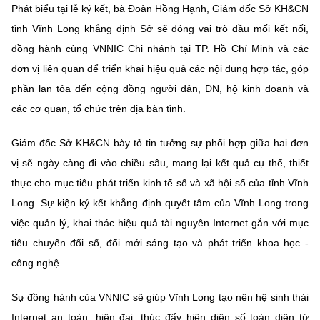
Phát biểu tại lễ ký kết, bà Đoàn Hồng Hạnh, Giám đốc Sở KH&CN
tỉnh Vĩnh Long khẳng định Sở sẽ đóng vai trò đầu mối kết nối,
đồng hành cùng VNNIC Chi nhánh tại TP. Hồ Chí Minh và các
đơn vị liên quan để triển khai hiệu quả các nội dung hợp tác, góp
phần lan tỏa đến cộng đồng người dân, DN, hộ kinh doanh và
các cơ quan, tổ chức trên địa bàn tỉnh.
Giám đốc Sở KH&CN bày tỏ tin tưởng sự phối hợp giữa hai đơn
vị sẽ ngày càng đi vào chiều sâu, mang lại kết quả cụ thể, thiết
thực cho mục tiêu phát triển kinh tế số và xã hội số của tỉnh Vĩnh
Long. Sự kiện ký kết khẳng định quyết tâm của Vĩnh Long trong
việc quản lý, khai thác hiệu quả tài nguyên Internet gắn với mục
tiêu chuyển đổi số, đổi mới sáng tạo và phát triển khoa học -
công nghệ.
Sự đồng hành của VNNIC sẽ giúp Vĩnh Long tạo nên hệ sinh thái
Internet an toàn, hiện đại, thúc đẩy hiện diện số toàn diện từ