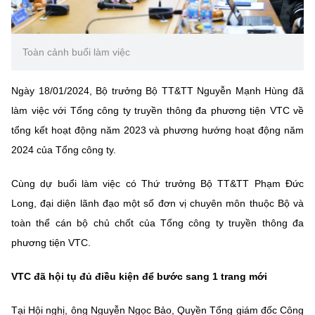
Chọn ngôn ngữ
Vietnamese
English
Toàn cảnh buổi làm việc
Ngày 18/01/2024, Bộ trưởng Bộ TT&TT Nguyễn Mạnh Hùng đã
BỘ KHOA HỌC VÀ CÔNG NGHỆ
làm việc với Tổng công ty truyền thông đa phương tiện VTC về
MINISTRY OF SCIENCE AND TECHNOLOGY
tổng kết hoạt động năm 2023 và phương hướng hoạt động năm
Điều khoản sử dụng
Theo dõi MST:
Góp ý
2024 của Tổng công ty.
Cùng dự buổi làm việc có Thứ trưởng Bộ TT&TT Phạm Đức
Cơ quan chủ quản: Bộ Khoa học và Công nghệ (MST)
Long, đại diện lãnh đạo một số đơn vị chuyên môn thuộc Bộ và
Chịu trách nhiệm nội dung: Nguyễn Thị Hải Hằng
toàn thể cán bộ chủ chốt của Tổng công ty truyền thông đa
Giám đốc Trung tâm Truyền thông Khoa học và Công nghệ.
Liên hệ
phương tiện VTC.
Địa chỉ: Ban Biên tập Cổng TTĐT - 18 Nguyễn Du, TP. Hà Nội
Điện thoại: 024 3936 9506
VTC đã hội tụ đủ điều kiện để bước sang 1 trang mới
Email:
stc@mst.gov.vn
©2026 Bản quyền thuộc Bộ Khoa Học và Công Nghệ
Tại Hội nghị, ông Nguyễn Ngọc Bảo, Quyền Tổng giám đốc Công