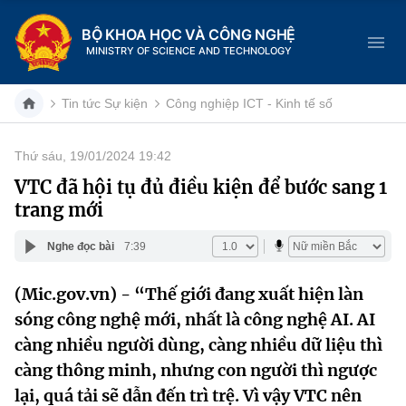
BỘ KHOA HỌC VÀ CÔNG NGHỆ
MINISTRY OF SCIENCE AND TECHNOLOGY
Tin tức Sự kiện
Công nghiệp ICT - Kinh tế số
Thứ sáu, 19/01/2024 19:42
Danh mục
VTC đã hội tụ đủ điều kiện để bước sang 1
trang mới
Trang chủ
Nghe đọc bài
7:39
Giới thiệu
(Mic.gov.vn) - “Thế giới đang xuất hiện làn
Chức năng nhiệm vụ
Tin tức sự kiện
sóng công nghệ mới, nhất là công nghệ AI. AI
Dịch vụ công
càng nhiều người dùng, càng nhiều dữ liệu thì
Cơ cấu tổ chức
Khoa học và Công nghệ
càng thông minh, nhưng con người thì ngược
Hệ thống văn bản
Lịch sử phát triển
Đổi mới sáng tạo
lại, quá tải sẽ dẫn đến trì trệ. Vì vậy VTC nên