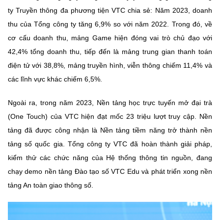
(Ghi rõ nguồn "https://mst.gov.vn" khi phát hành lại thông tin từ
ty Truyền thông đa phương tiện VTC chia sẻ: Năm 2023, doanh
website này)
thu của Tổng công ty tăng 6,9% so với năm 2022. Trong đó, về
cơ cấu doanh thu, mảng Game hiện đóng vai trò chủ đạo với
42,4% tổng doanh thu, tiếp đến là mảng trung gian thanh toán
điện tử với 38,8%, mảng truyền hình, viễn thông chiếm 11,4% và
các lĩnh vực khác chiếm 6,5%.
Ngoài ra, trong năm 2023, Nền tảng học trực tuyến mở đại trà
(One Touch) của VTC hiện đạt mốc 23 triệu lượt truy cập. Nền
tảng đã được công nhận là Nền tảng tiềm năng trở thành nền
tảng số quốc gia. Tổng công ty VTC đã hoàn thành giải pháp,
kiểm thử các chức năng của Hệ thống thông tin nguồn, đang
chạy demo nền tảng Đào tạo số VTC Edu và phát triển xong nền
tảng An toàn giao thông số.