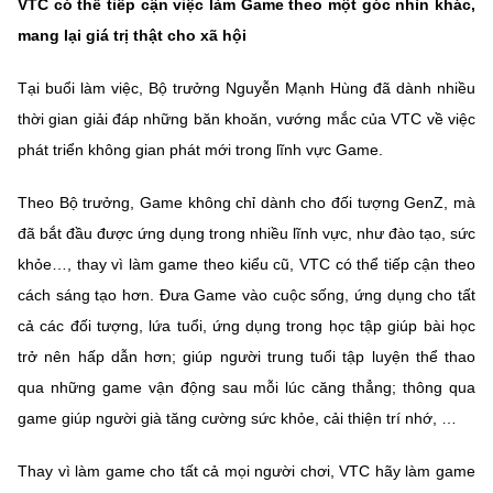
VTC có thể tiếp cận việc làm Game theo một góc nhìn khác,
mang lại giá trị thật cho xã hội
Tại buổi làm việc, Bộ trưởng Nguyễn Mạnh Hùng đã dành nhiều
thời gian giải đáp những băn khoăn, vướng mắc của VTC về việc
phát triển không gian phát mới trong lĩnh vực Game.
Theo Bộ trưởng, Game không chỉ dành cho đối tượng GenZ, mà
đã bắt đầu được ứng dụng trong nhiều lĩnh vực, như đào tạo, sức
khỏe…, thay vì làm game theo kiểu cũ, VTC có thể tiếp cận theo
cách sáng tạo hơn. Đưa Game vào cuộc sống, ứng dụng cho tất
cả các đối tượng, lứa tuổi, ứng dụng trong học tập giúp bài học
trở nên hấp dẫn hơn; giúp người trung tuổi tập luyện thể thao
qua những game vận động sau mỗi lúc căng thẳng; thông qua
game giúp người già tăng cường sức khỏe, cải thiện trí nhớ, …
Thay vì làm game cho tất cả mọi người chơi, VTC hãy làm game