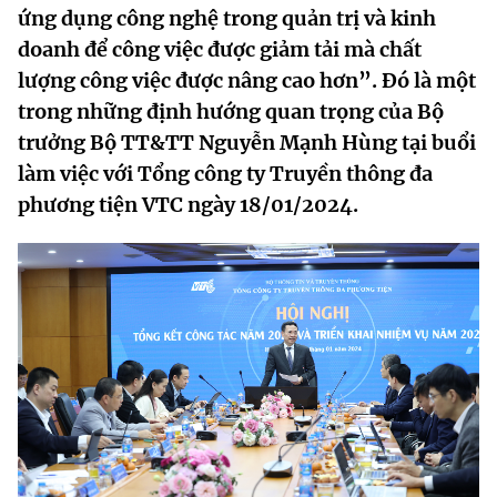
ứng dụng công nghệ trong quản trị và kinh
MST IOFFICE
Văn bản QPPL
Sở Khoa học và Công nghệ
Chuyển đổi số
doanh để công việc được giảm tải mà chất
THỐNG KÊ
lượng công việc được nâng cao hơn”. Đó là một
Văn bản chỉ đạo điều hành
Bưu chính, Viễn thông
trong những định hướng quan trọng của Bộ
Multimedia
Khoa học và Công nghệ
Lấy ý kiến người dân về dự thảo VBQPPL
trưởng Bộ TT&TT Nguyễn Mạnh Hùng tại buổi
Sở hữu trí tuệ
làm việc với Tổng công ty Truyền thông đa
THƯ ĐIỆN TỬ
Đổi mới sáng tạo
Tiêu chuẩn, đo lường, chất lượng
phương tiện VTC ngày 18/01/2024.
Khác
Chuyển đổi số
Năng lượng nguyên tử
Videos
Bưu chính, Viễn thông
Tin tổng hợp
Infographic
Sở hữu trí tuệ
Tin địa phương
Ảnh
Tiêu chuẩn, đo lường, chất lượng
Voice
Năng lượng nguyên tử
Nhiệm vụ trọng tâm