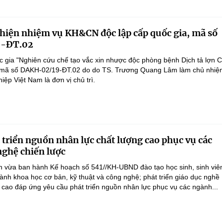
 hiện nhiệm vụ KH&CN độc lập cấp quốc gia, mã số
-ĐT.02
 gia "Nghiên cứu chế tạo vắc xin nhược độc phòng bệnh Dịch tả lợn 
", mã số DAKH-02/19-ĐT.02 do do TS. Trương Quang Lâm làm chủ nhiệ
ệp Việt Nam là đơn vị chủ trì.
 triển nguồn nhân lực chất lượng cao phục vụ các
ghệ chiến lược
 vừa ban hành Kế hoạch số 541//KH-UBND đào tạo học sinh, sinh viên
ành khoa học cơ bản, kỹ thuật và công nghệ; phát triển giáo dục nghề
 cao đáp ứng yêu cầu phát triển nguồn nhân lực phục vụ các ngành...