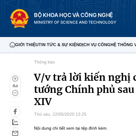
BỘ KHOA HỌC VÀ CÔNG NGHỆ
MINISTRY OF SCIENCE AND TECHNOLOGY
GIỚI THIỆU
TIN TỨC & SỰ KIỆN
DỊCH VỤ CÔNG
HỆ THỐNG 
Thông báo
V/v trả lời kiến nghị
Aa
tướng Chính phủ sau 
XIV
Thứ sáu, 22/05/2020 13:25
Nội dung chi tiết xem tại tệp đính kèm.