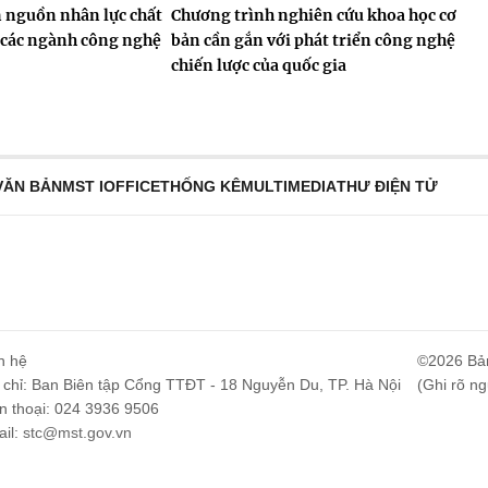
n nguồn nhân lực chất
Chương trình nghiên cứu khoa học cơ
 các ngành công nghệ
bản cần gắn với phát triển công nghệ
chiến lược của quốc gia
VĂN BẢN
MST IOFFICE
THỐNG KÊ
MULTIMEDIA
THƯ ĐIỆN TỬ
n hệ
©2026 Bả
 chỉ: Ban Biên tập Cổng TTĐT - 18 Nguyễn Du, TP. Hà Nội
(Ghi rõ ng
n thoại: 024 3936 9506
il:
stc@mst.gov.vn