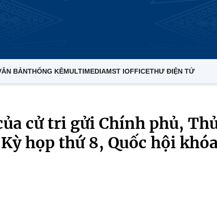
VĂN BẢN
THỐNG KÊ
MULTIMEDIA
MST IOFFICE
THƯ ĐIỆN TỬ
 của cử tri gửi Chính phủ, Th
Kỳ họp thứ 8, Quốc hội khó