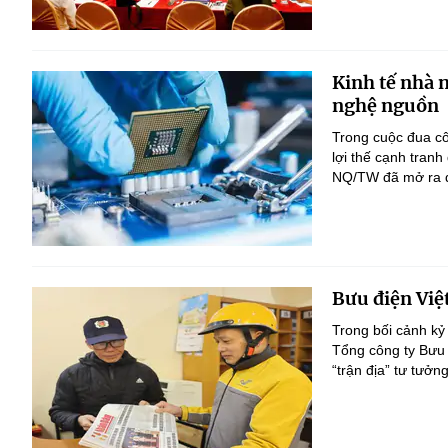
Kinh tế nhà 
nghệ nguồn
Trong cuộc đua c
lợi thế cạnh tranh
NQ/TW đã mở ra đị
Bưu điện Việ
Trong bối cảnh kỷ
Tổng công ty Bưu 
“trận địa” tư tưởn