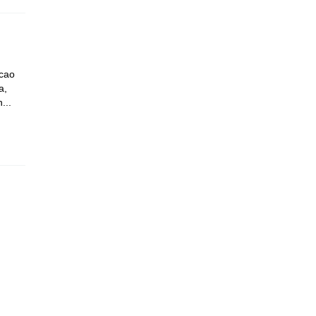
 cao
a,
...