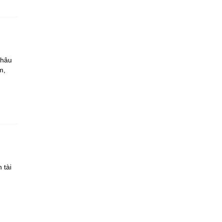
Châu
m,
 tài