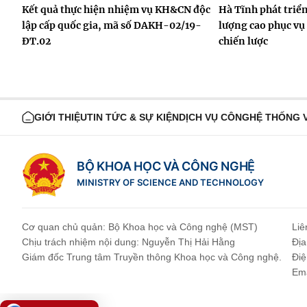
Kết quả thực hiện nhiệm vụ KH&CN độc
Hà Tĩnh phát triể
lập cấp quốc gia, mã số DAKH-02/19-
lượng cao phục vụ
ĐT.02
chiến lược
GIỚI THIỆU
TIN TỨC & SỰ KIỆN
DỊCH VỤ CÔNG
HỆ THỐNG 
BỘ KHOA HỌC VÀ CÔNG NGHỆ
MINISTRY OF SCIENCE AND TECHNOLOGY
Cơ quan chủ quản: Bộ Khoa học và Công nghệ (MST)
Liê
Chịu trách nhiệm nội dung: Nguyễn Thị Hải Hằng
Địa
Giám đốc Trung tâm Truyền thông Khoa học và Công nghệ.
Điệ
Ema