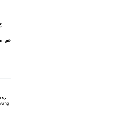
g
ắm giữ
-
g ủy
 vững