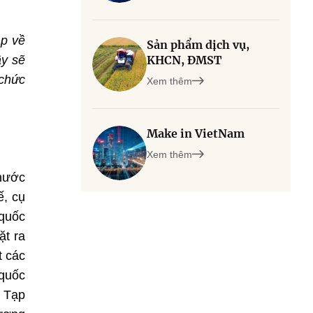
ập về
Sản phẩm dịch vụ,
ậy sẽ
KHCN, ĐMST
 chức
Xem thêm
Make in VietNam
Xem thêm
 nước
ế, cụ
 quốc
ặt ra
t các
 quốc
; Tạp