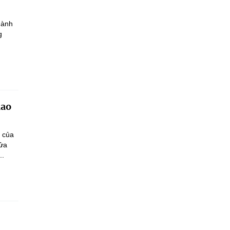
hành
g
iao
n của
sửa
..