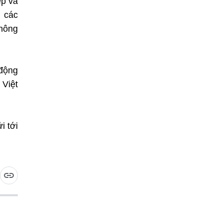
ếp và
, các
thông
 động
 Việt
i tới