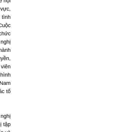
ề hội
 vực,
 tình
 Cuộc
 chức
 nghị
 hành
uyền,
 viên
 hình
t Nam
ác tổ
 nghị
ị tập