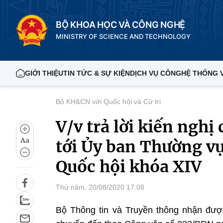
BỘ KHOA HỌC VÀ CÔNG NGHỆ
MINISTRY OF SCIENCE AND TECHNOLOGY
GIỚI THIỆU
TIN TỨC & SỰ KIỆN
DỊCH VỤ CÔNG
HỆ THỐNG 
Bộ KH&CN với Quốc hội và Cử tri
V/v trả lời kiến nghị 
Aa
tới Ủy ban Thường vụ
Quốc hội khóa XIV
Thứ năm, 20/08/2020 17:08
Bộ Thông tin và Truyền thông nhận được