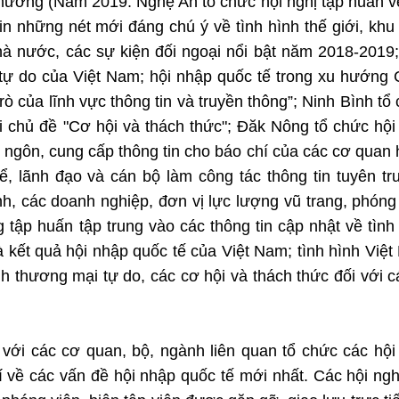
phương (Năm 2019: Nghệ An tổ chức hội nghị tập huấn v
in những nét mới đáng chú ý về tình hình thế giới, khu
à nước, các sự kiện đối ngoại nổi bật năm 2018-2019;
 tự do của Việt Nam; hội nhập quốc tế trong xu hướng
ò của lĩnh vực thông tin và truyền thông”; Ninh Bình tổ
i chủ đề "Cơ hội và thách thức"; Đăk Nông tổ chức hội
 ngôn, cung cấp thông tin cho báo chí của các cơ quan
, lãnh đạo và cán bộ làm công tác thông tin tuyên tr
nh, các doanh nghiệp, đơn vị lực lượng vũ trang, phóng
g tập huấn tập trung vào các thông tin cập nhật về tình
và kết quả hội nhập quốc tế của Việt Nam; tình hình Việ
h thương mại tự do, các cơ hội và thách thức đối với c
với các cơ quan, bộ, ngành liên quan tổ chức các hội
 về các vấn đề hội nhập quốc tế mới nhất. Các hội ngh