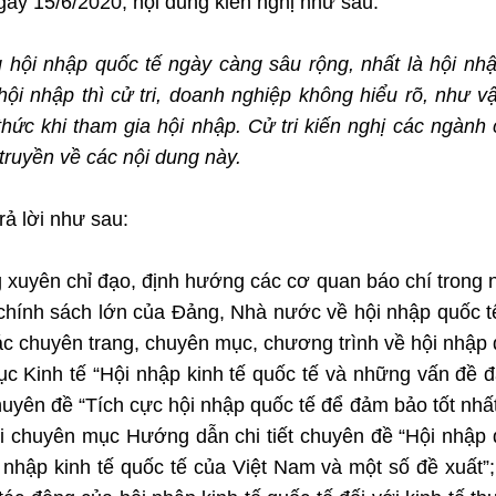
y 15/6/2020, nội dung kiến nghị như sau:
 hội nhập quốc tế ngày càng sâu rộng, nhất là hội nh
hội nhập thì cử tri, doanh nghiệp không hiểu rõ, như v
hức khi tham gia hội nhập. Cử tri kiến nghị các ngành
ruyền về các nội dung này.
rả lời như sau:
 xuyên chỉ đạo, định hướng các cơ quan báo chí trong
chính sách lớn của Đảng, Nhà nước về hội nhập quốc t
ác chuyên trang, chuyên mục, chương trình về hội nhập
c Kinh tế “Hội nhập kinh tế quốc tế và những vấn đề đ
huyên đề “Tích cực hội nhập quốc tế để đảm bảo tốt nhấ
ới chuyên mục Hướng dẫn chi tiết chuyên đề “Hội nhập
i nhập kinh tế quốc tế của Việt Nam và một số đề xuất”