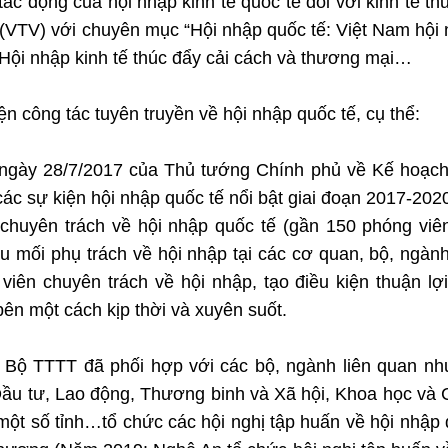
c động của hội nhập kinh tế quốc tế đối với kinh tế t
 (VTV) với chuyên mục “Hội nhập quốc tế: Việt Nam hội
; Hội nhập kinh tế thúc đẩy cải cách và thương mại…
ện công tác tuyên truyền về hội
nhập quốc tế, cụ thể:
 ngày 28/7/2017 của Thủ tướng Chính phủ về Kế hoạc
các sự kiện hội nhập quốc tế nổi bật giai đoạn 2017-202
 chuyên trách về hội nhập quốc tế (gần 150 phóng viê
 mối phụ trách về hội nhập tại các cơ quan, bộ, ngành
iên chuyên trách về hội nhập, tạo điều kiện thuận lợ
bên một cách kịp thời và xuyên suốt.
,
Bộ TTTT đã phối hợp với các bộ, ngành liên quan n
ầu tư, Lao động, Thương binh và Xã hội, Khoa học và
ột số tỉnh…tổ chức các hội nghị tập huấn về hội nhập