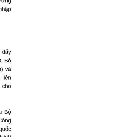
hương
 nhập
h đẩy
0, Bộ
n) và
 liên
i cho
hư Bộ
 Công
 quốc