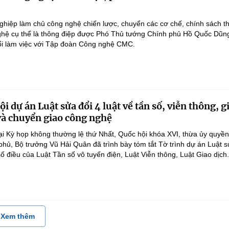
hiệp làm chủ công nghệ chiến lược, chuyển các cơ chế, chính sách t
hệ cụ thể là thông điệp được Phó Thủ tướng Chính phủ Hồ Quốc Dũn
ổi làm việc với Tập đoàn Công nghệ CMC.
i dự án Luật sửa đổi 4 luật về tần số, viễn thông, g
 và chuyển giao công nghệ
ại Kỳ họp không thường lệ thứ Nhất, Quốc hội khóa XVI, thừa ủy quyề
hủ, Bộ trưởng Vũ Hải Quân đã trình bày tóm tắt Tờ trình dự án Luật 
ố điều của Luật Tần số vô tuyến điện, Luật Viễn thông, Luật Giao dịch.
Xem thêm