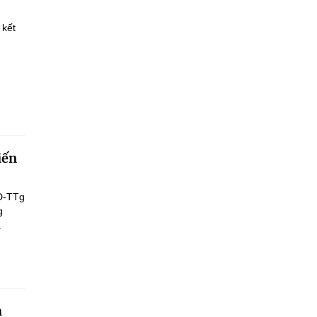
 kết
iến
Đ-TTg
g
.
h