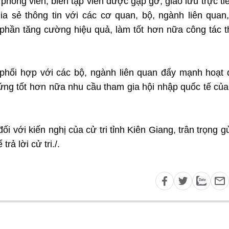
 phóng viên, biên tập viên được gặp gỡ, giao lưu trực ti
ia sẻ thông tin với các cơ quan, bộ, ngành liên quan
 phần tăng cường hiệu quả, làm tốt hơn nữa công tác 
c phối hợp với các bộ, ngành liên quan đẩy mạnh hoạt
ứng tốt hơn nữa nhu cầu tham gia hội nhập quốc tế của
i với kiến nghị của cử tri tỉnh Kiên Giang, trân trọng gử
rả lời cử tri./.