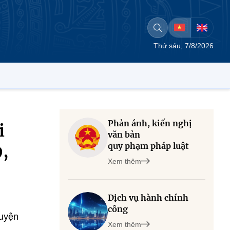
Thứ sáu, 7/8/2026
Phản ánh, kiến nghị
i
văn bản
quy phạm pháp luật
9,
Xem thêm
Dịch vụ hành chính
công
guyện
Xem thêm