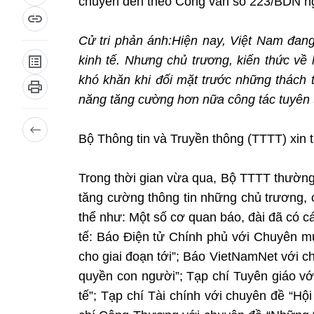
chuyển đến theo Công văn số 223/BDN ngà
Cử tri phản ánh:Hiện nay, Việt Nam đang
kinh tế. Nhưng chủ trương, kiến thức về 
khó khăn khi đối mặt trước những thách t
năng tăng cường hơn nữa công tác tuyên t
Bộ Thông tin và Truyền thông (TTTT) xin t
Trong thời gian vừa qua, Bộ TTTT thường
tăng cường thông tin những chủ trương, 
thể như: Một số cơ quan báo, đài đã có c
tế: Báo Điện tử Chính phủ với Chuyên mụ
cho giai đoạn tới”; Báo VietNamNet với c
quyền con người”; Tạp chí Tuyên giáo v
tế”; Tạp chí Tài chính với chuyên đề “Hộ