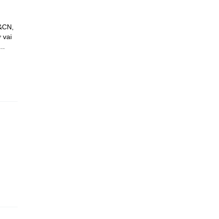
H&CN,
 vai
..