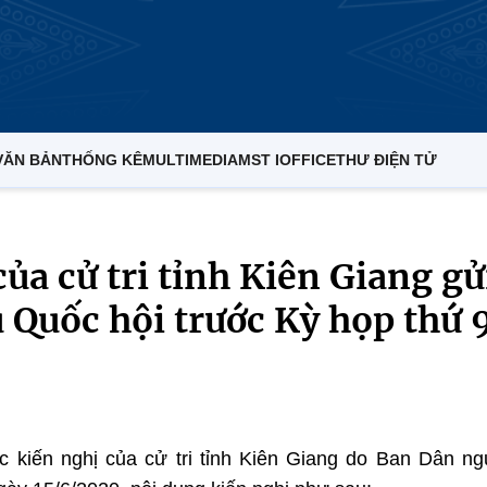
VĂN BẢN
THỐNG KÊ
MULTIMEDIA
MST IOFFICE
THƯ ĐIỆN TỬ
của cử tri tỉnh Kiên Giang gử
 Quốc hội trước Kỳ họp thứ 
 kiến nghị của cử tri tỉnh Kiên Giang do Ban Dân n