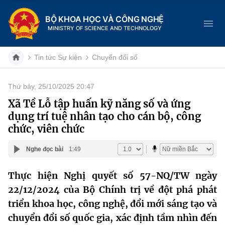
BỘ KHOA HỌC VÀ CÔNG NGHỆ
MINISTRY OF SCIENCE AND TECHNOLOGY
Tin tức Sự kiện
Chuyển đổi số
Thứ bảy, 25/10/2025 20:47
Danh mục
Xã Tề Lỗ tập huấn kỹ năng số và ứng
dụng trí tuệ nhân tạo cho cán bộ, công
Trang chủ
chức, viên chức
Giới thiệu
Nghe đọc bài
1:49
Chức năng nhiệm vụ
Tin tức sự kiện
Thực hiện Nghị quyết số 57-NQ/TW ngày
22/12/2024 của Bộ Chính trị về đột phá phát
Dịch vụ công
Cơ cấu tổ chức
Khoa học và Công nghệ
triển khoa học, công nghệ, đổi mới sáng tạo và
Hệ thống văn bản
Lịch sử phát triển
Đổi mới sáng tạo
chuyển đổi số quốc gia, xác định tầm nhìn đến