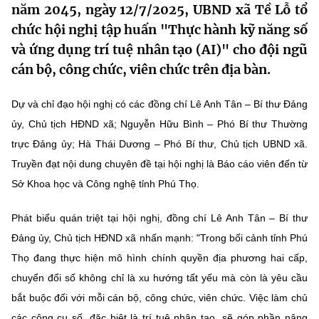
năm 2045, ngày 12/7/2025, UBND xã Tề Lỗ tổ
MST IOFFICE
Văn bản QPPL
Sở Khoa học và Công nghệ
Chuyển đổi số
chức hội nghị tập huấn "Thực hành kỹ năng số
và ứng dụng trí tuệ nhân tạo (AI)" cho đội ngũ
THỐNG KÊ
Văn bản chỉ đạo điều hành
Bưu chính, Viễn thông
cán bộ, công chức, viên chức trên địa bàn.
Multimedia
Khoa học và Công nghệ
Lấy ý kiến người dân về dự thảo VBQPPL
Sở hữu trí tuệ
Dự và chỉ đạo hội nghị có các đồng chí Lê Anh Tân – Bí thư Đảng
THƯ ĐIỆN TỬ
Đổi mới sáng tạo
ủy, Chủ tịch HĐND xã; Nguyễn Hữu Bình – Phó Bí thư Thường
Tiêu chuẩn, đo lường, chất lượng
Khác
trực Đảng ủy; Hà Thái Dương – Phó Bí thư, Chủ tịch UBND xã.
Chuyển đổi số
Năng lượng nguyên tử
Truyền đạt nội dung chuyên đề tại hội nghị là Báo cáo viên đến từ
Videos
Sở Khoa học và Công nghệ tỉnh Phú Thọ.
Bưu chính, Viễn thông
Tin tổng hợp
Infographic
Phát biểu quán triệt tại hội nghị, đồng chí Lê Anh Tân – Bí thư
Sở hữu trí tuệ
Tin địa phương
Ảnh
Đảng ủy, Chủ tịch HĐND xã nhấn mạnh: "Trong bối cảnh tỉnh Phú
Tiêu chuẩn, đo lường, chất lượng
Thọ đang thực hiện mô hình chính quyền địa phương hai cấp,
Voice
chuyển đổi số không chỉ là xu hướng tất yếu mà còn là yêu cầu
Năng lượng nguyên tử
Nhiệm vụ trọng tâm
bắt buộc đối với mỗi cán bộ, công chức, viên chức. Việc làm chủ
các công cụ số, đặc biệt là trí tuệ nhân tạo, sẽ góp phần nâng