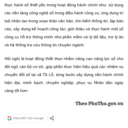
(Ghi rõ nguồn "https://mst.gov.vn" khi phát hành lại thông tin từ
thực hành số thiết yếu trong hoạt động hành chính như: sử dụng
website này)
các nền tảng công nghệ số trong điều hành công vụ; ứng dụng trí
tuệ nhân tạo trong soạn thảo văn bản, tìm kiếm thông tin, lập báo
cáo, xây dựng kế hoạch công tác; giới thiệu và thực hành một số
công cụ hỗ trợ thông minh như phần mềm xử lý dữ liệu, trợ lý ảo
và hệ thống tra cứu thông tin chuyên ngành.
Hội nghị là hoạt động thiết thực nhằm nâng cao năng lực số cho
đội ngũ cán bộ cơ sở, góp phần thực hiện hiệu quả các nhiệm vụ
chuyển đổi số tại xã Tề Lỗ, từng bước xây dựng nền hành chính
hiện đại, minh bạch, chuyên nghiệp, phục vụ Nhân dân ngày
càng tốt hơn.
Theo PhuTho.gov.vn
Thêm MST trên Google