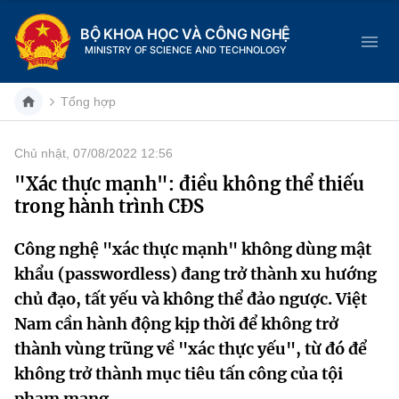
BỘ KHOA HỌC VÀ CÔNG NGHỆ
MINISTRY OF SCIENCE AND TECHNOLOGY
Tổng hợp
Chủ nhật, 07/08/2022 12:56
Danh mục
"Xác thực mạnh": điều không thể thiếu
trong hành trình CĐS
Trang chủ
Công nghệ "xác thực mạnh" không dùng mật
Giới thiệu
khẩu (passwordless) đang trở thành xu hướng
Chức năng nhiệm vụ
Tin tức sự kiện
chủ đạo, tất yếu và không thể đảo ngược. Việt
Nam cần hành động kịp thời để không trở
Dịch vụ công
Cơ cấu tổ chức
Khoa học và Công nghệ
thành vùng trũng về "xác thực yếu", từ đó để
không trở thành mục tiêu tấn công của tội
Hệ thống văn bản
Lịch sử phát triển
Đổi mới sáng tạo
phạm mạng.