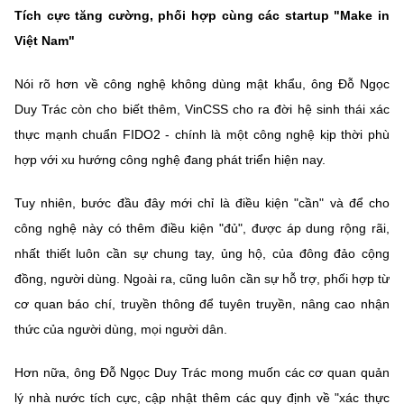
Tích cực tăng cường, phối hợp cùng các startup "Make in
Việt Nam"
Nói rõ hơn về công nghệ không dùng mật khẩu, ông Đỗ Ngọc
Duy Trác còn cho biết thêm, VinCSS cho ra đời hệ sinh thái xác
thực mạnh chuẩn FIDO2 - chính là một công nghệ kịp thời phù
hợp với xu hướng công nghệ đang phát triển hiện nay.
Tuy nhiên, bước đầu đây mới chỉ là điều kiện "cần" và để cho
công nghệ này có thêm điều kiện "đủ", được áp dung rộng rãi,
nhất thiết luôn cần sự chung tay, ủng hộ, của đông đảo cộng
đồng, người dùng. Ngoài ra, cũng luôn cần sự hỗ trợ, phối hợp từ
cơ quan báo chí, truyền thông để tuyên truyền, nâng cao nhận
thức của người dùng, mọi người dân.
Hơn nữa, ông Đỗ Ngọc Duy Trác mong muốn các cơ quan quản
lý nhà nước tích cực, cập nhật thêm các quy định về "xác thực