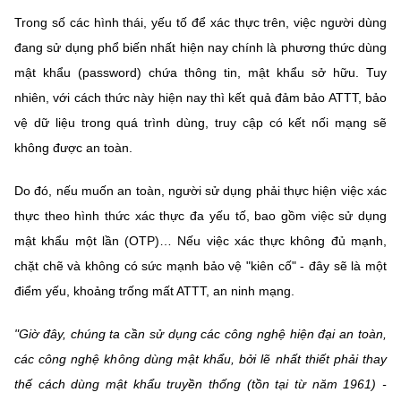
(Ghi rõ nguồn "https://mst.gov.vn" khi phát hành lại thông tin từ
Trong số các hình thái, yếu tố để xác thực trên, việc người dùng
website này)
đang sử dụng phổ biến nhất hiện nay chính là phương thức dùng
mật khẩu (password) chứa thông tin, mật khẩu sở hữu. Tuy
nhiên, với cách thức này hiện nay thì kết quả đảm bảo ATTT, bảo
vệ dữ liệu trong quá trình dùng, truy cập có kết nối mạng sẽ
không được an toàn.
Do đó, nếu muốn an toàn, người sử dụng phải thực hiện việc xác
thực theo hình thức xác thực đa yếu tố, bao gồm việc sử dụng
mật khẩu một lần (OTP)… Nếu việc xác thực không đủ mạnh,
chặt chẽ và không có sức mạnh bảo vệ "kiên cố" - đây sẽ là một
điểm yếu, khoảng trống mất ATTT, an ninh mạng.
"Giờ đây, chúng ta cần sử dụng các công nghệ hiện đại an toàn,
các công nghệ không dùng mật khẩu, bởi lẽ nhất thiết phải thay
thế cách dùng mật khẩu truyền thống (tồn tại từ năm 1961) -