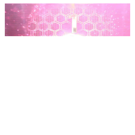
Phú Thọ phát động Chiến dịch 90 ngày xây dựng, hoàn
thiện Kho dữ liệu tỉnh Phú Thọ
Chiến dịch 90 ngày xây dựng, hoàn thiện Kho dữ liệu tỉnh Phú
Thọ nhằm chuẩn hóa, làm sạch, làm giàu, kết nối và đồng bộ dữ
liệu, hình thành kho dữ liệu dùng chung phục vụ công tác...