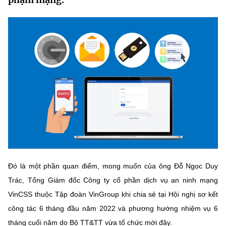
MST IOFFICE
Văn bản QPPL
Sở Khoa học và Công nghệ
Chuyển đổi số
THỐNG KÊ
Văn bản chỉ đạo điều hành
Bưu chính, Viễn thông
Multimedia
Khoa học và Công nghệ
Lấy ý kiến người dân về dự thảo VBQPPL
Sở hữu trí tuệ
THƯ ĐIỆN TỬ
Đổi mới sáng tạo
Tiêu chuẩn, đo lường, chất lượng
Khác
Chuyển đổi số
Năng lượng nguyên tử
Videos
Bưu chính, Viễn thông
Tin tổng hợp
Infographic
Sở hữu trí tuệ
Tin địa phương
Ảnh
Đó là một phần quan điểm, mong muốn của ông Đỗ Ngọc Duy
Trác, Tổng Giám đốc Công ty cổ phần dịch vụ an ninh mạng
Tiêu chuẩn, đo lường, chất lượng
Voice
VinCSS thuộc Tập đoàn VinGroup khi chia sẻ tại Hội nghị sơ kết
Năng lượng nguyên tử
Nhiệm vụ trọng tâm
công tác 6 tháng đầu năm 2022 và phương hướng nhiệm vụ 6
tháng cuối năm do Bộ TT&TT vừa tổ chức mới đây.