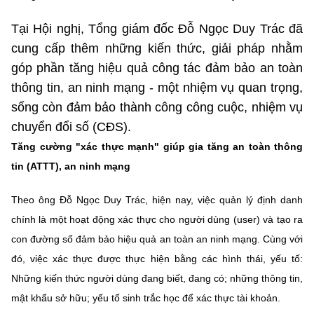
Chọn ngôn ngữ
Tại Hội nghị, Tổng giám đốc Đỗ Ngọc Duy Trác đã
Vietnamese
English
cung cấp thêm những kiến thức, giải pháp nhằm
góp phần tăng hiệu quả công tác đảm bảo an toàn
thông tin, an ninh mạng - một nhiệm vụ quan trọng,
sống còn đảm bảo thành công công cuộc, nhiệm vụ
BỘ KHOA HỌC VÀ CÔNG NGHỆ
MINISTRY OF SCIENCE AND TECHNOLOGY
chuyển đổi số (CĐS).
Tăng cường "xác thực mạnh" giúp gia tăng an toàn thông
Điều khoản sử dụng
Theo dõi MST:
Góp ý
tin (ATTT), an ninh mạng
Cơ quan chủ quản: Bộ Khoa học và Công nghệ (MST)
Theo ông Đỗ Ngọc Duy Trác, hiện nay, việc quản lý định danh
Chịu trách nhiệm nội dung: Nguyễn Thị Hải Hằng
chính là một hoạt động xác thực cho người dùng (user) và tạo ra
Giám đốc Trung tâm Truyền thông Khoa học và Công nghệ.
con đường số đảm bảo hiệu quả an toàn an ninh mạng. Cùng với
Liên hệ
Địa chỉ: Ban Biên tập Cổng TTĐT - 18 Nguyễn Du, TP. Hà Nội
đó, việc xác thực được thực hiện bằng các hình thái, yếu tố:
Điện thoại: 024 3936 9506
Những kiến thức người dùng đang biết, đang có; những thông tin,
Email:
stc@mst.gov.vn
mật khẩu sở hữu; yếu tố sinh trắc học để xác thực tài khoản.
©2026 Bản quyền thuộc Bộ Khoa Học và Công Nghệ