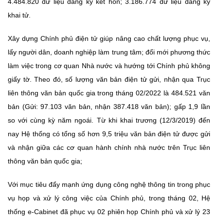
4.484.820 dữ liệu đăng ký kết hôn; 3.186.774 dữ liệu đăng ký
khai tử.
Xây dựng Chính phủ điện tử giúp nâng cao chất lượng phục vụ,
lấy người dân, doanh nghiệp làm trung tâm; đổi mới phương thức
làm việc trong cơ quan Nhà nước và hướng tới Chính phủ không
giấy tờ. Theo đó, số lượng văn bản điện tử gửi, nhận qua Trục
liên thông văn bản quốc gia trong tháng 02/2022 là 484.521 văn
bản (Gửi: 97.103 văn bản, nhận 387.418 văn bản); gấp 1,9 lần
so với cùng kỳ năm ngoái. Từ khi khai trương (12/3/2019) đến
nay Hệ thống có tổng số hơn 9,5 triệu văn bản điện tử được gửi
và nhận giữa các cơ quan hành chính nhà nước trên Trục liên
thông văn bản quốc gia;
Với mục tiêu đẩy mạnh ứng dụng công nghệ thông tin trong phục
vụ họp và xử lý công việc của Chính phủ, trong tháng 02, Hệ
thống e-Cabinet đã phục vụ 02 phiên họp Chính phủ và xử lý 23