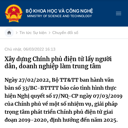
BỘ KHOA HỌC VÀ CÔNG NGHỆ
MINISTRY OF SCIENCE AND TECHNOLOGY
Tin tức Sự kiện
Chuyển đổi số
Chủ nhật, 06/03/2022 16:13
Danh mục
Xây dựng Chính phủ điện tử lấy người
dân, doanh nghiệp làm trung tâm
Trang chủ
Ngày 27/02/2022, Bộ TT&TT ban hành văn
Giới thiệu
bản số 33/BC-BTTTT báo cáo tình hình thực
Chức năng nhiệm vụ
Tin tức sự kiện
hiện Nghị quyết số 17/NQ-CP ngày 07/03/2019
của Chính phủ về một số nhiệm vụ, giải pháp
Dịch vụ công
Cơ cấu tổ chức
Khoa học và Công nghệ
trọng tâm phát triển Chính phủ điện tử giai
đoạn 2019-2020, định hướng đến năm 2025.
Hệ thống văn bản
Lịch sử phát triển
Đổi mới sáng tạo