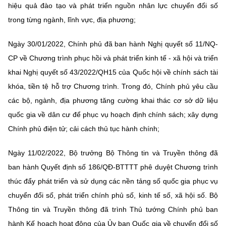
(Ghi rõ nguồn "https://mst.gov.vn" khi phát hành lại thông tin từ
hiệu quả đào tạo và phát triển nguồn nhân lực chuyển đổi số
website này)
trong từng ngành, lĩnh vực, địa phương;
Ngày 30/01/2022, Chính phủ đã ban hành Nghị quyết số 11/NQ-
CP về Chương trình phục hồi và phát triển kinh tế - xã hội và triển
khai Nghị quyết số 43/2022/QH15 của Quốc hội về chính sách tài
khóa, tiền tệ hỗ trợ Chương trình. Trong đó, Chính phủ yêu cầu
các bộ, ngành, địa phương tăng cường khai thác cơ sở dữ liệu
quốc gia về dân cư để phục vụ hoạch định chính sách; xây dựng
Chính phủ điện tử; cải cách thủ tục hành chính;
Ngày 11/02/2022, Bộ trưởng Bộ Thông tin và Truyền thông đã
ban hành Quyết định số 186/QĐ-BTTTT phê duyệt Chương trình
thúc đẩy phát triển và sử dụng các nền tảng số quốc gia phục vụ
chuyển đổi số, phát triển chính phủ số, kinh tế số, xã hội số. Bộ
Thông tin và Truyền thông đã trình Thủ tướng Chính phủ ban
hành Kế hoạch hoạt động của Ủy ban Quốc gia về chuyển đổi số