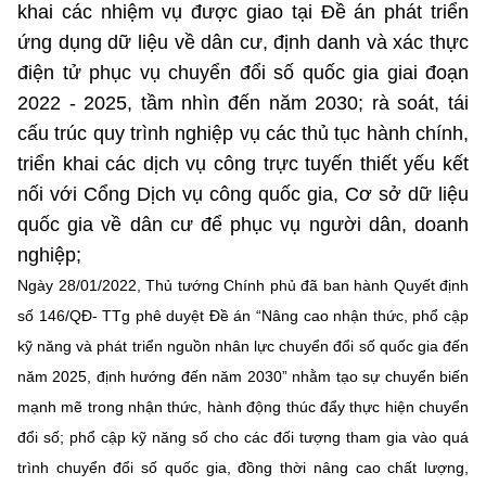
khai các nhiệm vụ được giao tại Đề án phát triển
Chọn ngôn ngữ
ứng dụng dữ liệu về dân cư, định danh và xác thực
Vietnamese
English
điện tử phục vụ chuyển đổi số quốc gia giai đoạn
2022 - 2025, tầm nhìn đến năm 2030; rà soát, tái
cấu trúc quy trình nghiệp vụ các thủ tục hành chính,
triển khai các dịch vụ công trực tuyến thiết yếu kết
BỘ KHOA HỌC VÀ CÔNG NGHỆ
MINISTRY OF SCIENCE AND TECHNOLOGY
nối với Cổng Dịch vụ công quốc gia, Cơ sở dữ liệu
quốc gia về dân cư để phục vụ người dân, doanh
Điều khoản sử dụng
Theo dõi MST:
Góp ý
nghiệp;
Ngày 28/01/2022, Thủ tướng Chính phủ đã ban hành Quyết định
Cơ quan chủ quản: Bộ Khoa học và Công nghệ (MST)
số 146/QĐ- TTg phê duyệt Đề án “Nâng cao nhận thức, phổ cập
Chịu trách nhiệm nội dung: Nguyễn Thị Hải Hằng
kỹ năng và phát triển nguồn nhân lực chuyển đổi số quốc gia đến
Giám đốc Trung tâm Truyền thông Khoa học và Công nghệ.
Liên hệ
năm 2025, định hướng đến năm 2030” nhằm tạo sự chuyển biến
Địa chỉ: Ban Biên tập Cổng TTĐT - 18 Nguyễn Du, TP. Hà Nội
mạnh mẽ trong nhận thức, hành động thúc đẩy thực hiện chuyển
Điện thoại: 024 3936 9506
đổi số; phổ cập kỹ năng số cho các đối tượng tham gia vào quá
Email:
stc@mst.gov.vn
©2026 Bản quyền thuộc Bộ Khoa Học và Công Nghệ
trình chuyển đổi số quốc gia, đồng thời nâng cao chất lượng,