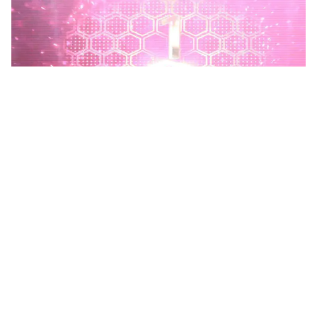
Phú Thọ phát động Chiến dịch 90 ngày xây dựng, hoàn
thiện Kho dữ liệu tỉnh Phú Thọ
Chiến dịch 90 ngày xây dựng, hoàn thiện Kho dữ liệu tỉnh Phú
Thọ nhằm chuẩn hóa, làm sạch, làm giàu, kết nối và đồng bộ dữ
liệu, hình thành kho dữ liệu dùng chung phục vụ công tác...