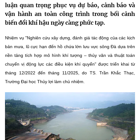
luận quan trọng phục vụ dự báo, cảnh báo và
MST IOFFICE
Văn bản QPPL
Sở Khoa học và Công nghệ
Chuyển đổi số
vận hành an toàn công trình trong bối cảnh
THỐNG KÊ
biến đổi khí hậu ngày càng phức tạp.
Văn bản chỉ đạo điều hành
Bưu chính, Viễn thông
Multimedia
Khoa học và Công nghệ
Nhiệm vụ "Nghiên cứu xây dựng, đánh giá tác động của các kịch
Lấy ý kiến người dân về dự thảo VBQPPL
Sở hữu trí tuệ
bản mưa, lũ cực hạn đến hồ chứa lớn lưu vực sông Đà dựa trên
THƯ ĐIỆN TỬ
Đổi mới sáng tạo
Tiêu chuẩn, đo lường, chất lượng
nền tảng tích hợp mô hình khí tượng – thủy văn và thuật toán
Khác
chuyển vị động lực các điều kiện khí quyển" được triển khai từ
Chuyển đổi số
Năng lượng nguyên tử
tháng 12/2022 đến tháng 11/2025, do TS. Trần Khắc Thạc,
Videos
Trường Đại học Thủy lợi làm chủ nhiệm.
Bưu chính, Viễn thông
Tin tổng hợp
Infographic
Sở hữu trí tuệ
Tin địa phương
Ảnh
Tiêu chuẩn, đo lường, chất lượng
Voice
Năng lượng nguyên tử
Nhiệm vụ trọng tâm