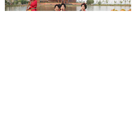
Khoa học, công nghệ mở đường khai thác nguồn lực văn
hóa
Sau 6 tháng triển khai Nghị quyết số 80-NQ/TW của Bộ Chính trị,
nhiều địa phương đã cụ thể hóa chủ trương phát triển văn hóa
bằng các chương trình, đề án và mô hình mới. Khoa học,...