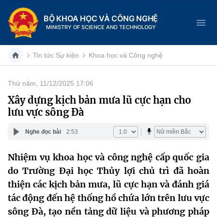
BỘ KHOA HỌC VÀ CÔNG NGHỆ
MINISTRY OF SCIENCE AND TECHNOLOGY
Tin tức Sự kiện
Khoa học và Công nghệ
Thứ năm, 11/12/2025 17:06
Danh mục
Xây dựng kịch bản mưa lũ cực hạn cho
lưu vực sông Đà
Trang chủ
Nghe đọc bài
2:53
Giới thiệu
Nhiệm vụ khoa học và công nghệ cấp quốc gia
Chức năng nhiệm vụ
Tin tức sự kiện
do Trường Đại học Thủy lợi chủ trì đã hoàn
Dịch vụ công
thiện các kịch bản mưa, lũ cực hạn và đánh giá
Cơ cấu tổ chức
Khoa học và Công nghệ
tác động đến hệ thống hồ chứa lớn trên lưu vực
Hệ thống văn bản
Lịch sử phát triển
Đổi mới sáng tạo
sông Đà, tạo nền tảng dữ liệu và phương pháp