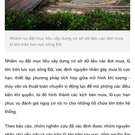
Chọn ngôn ngữ
Vietnamese
English
Nhiệm vụ đặt mục tiêu xây dựng cơ sở dữ liệu các đợt mưa,
lũ lớn trên lưu vực sông Đà.
BỘ KHOA HỌC VÀ CÔNG NGHỆ
MINISTRY OF SCIENCE AND TECHNOLOGY
Nhiệm vụ đặt mục tiêu xây dựng cơ sở dữ liệu các đợt mưa, lũ
Điều khoản sử dụng
Theo dõi MST:
Góp ý
lớn trên lưu vực sông Đà; xác định nguyên nhân gây mưa lũ cực
hạn, thiết lập phương pháp tích hợp giữa mô hình khí tượng -
Cơ quan chủ quản: Bộ Khoa học và Công nghệ (MST)
thủy văn và thuật toán chuyển vị động lực để mô phỏng các điều
Chịu trách nhiệm nội dung: Nguyễn Thị Hải Hằng
kiện khí quyển, từ đó hình thành các kịch bản mưa, lũ cực hạn
Giám đốc Trung tâm Truyền thông Khoa học và Công nghệ.
phục vụ đánh giá nguy cơ rủi ro cho những hồ chứa lớn trên hệ
Liên hệ
Địa chỉ: Ban Biên tập Cổng TTĐT - 18 Nguyễn Du, TP. Hà Nội
thống.
Điện thoại: 024 3936 9506
Email:
stc@mst.gov.vn
Theo báo cáo, nhóm nghiên cứu đã xác định được nhóm nguyên
©2026 Bản quyền thuộc Bộ Khoa Học và Công Nghệ
nhân chủ yếu gây ra các trận lũ lớn trên lưu vực, gồm nguồn ẩm