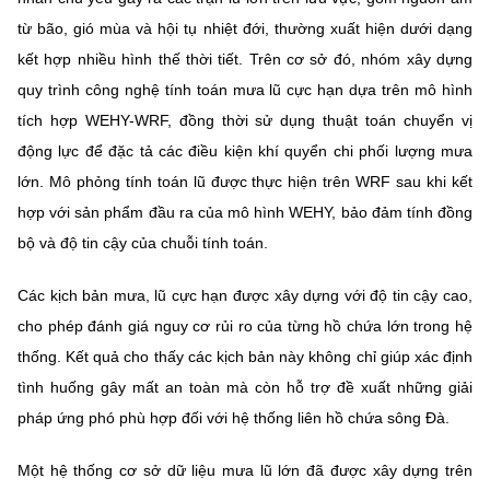
(Ghi rõ nguồn "https://mst.gov.vn" khi phát hành lại thông tin từ
từ bão, gió mùa và hội tụ nhiệt đới, thường xuất hiện dưới dạng
website này)
kết hợp nhiều hình thế thời tiết. Trên cơ sở đó, nhóm xây dựng
quy trình công nghệ tính toán mưa lũ cực hạn dựa trên mô hình
tích hợp WEHY-WRF, đồng thời sử dụng thuật toán chuyển vị
động lực để đặc tả các điều kiện khí quyển chi phối lượng mưa
lớn. Mô phỏng tính toán lũ được thực hiện trên WRF sau khi kết
hợp với sản phẩm đầu ra của mô hình WEHY, bảo đảm tính đồng
bộ và độ tin cậy của chuỗi tính toán.
Các kịch bản mưa, lũ cực hạn được xây dựng với độ tin cậy cao,
cho phép đánh giá nguy cơ rủi ro của từng hồ chứa lớn trong hệ
thống. Kết quả cho thấy các kịch bản này không chỉ giúp xác định
tình huống gây mất an toàn mà còn hỗ trợ đề xuất những giải
pháp ứng phó phù hợp đối với hệ thống liên hồ chứa sông Đà.
Một hệ thống cơ sở dữ liệu mưa lũ lớn đã được xây dựng trên