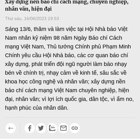
Xây dựng nền báo chí cách mạng, chuyên nghiệp,
MST IOFFICE
Văn bản QPPL
nhân văn, hiện đại
Sở Khoa học và Công nghệ
Chuyển đổi số
Thứ sáu, 16/06/2023 19:53
THỐNG KÊ
Văn bản chỉ đạo điều hành
Bưu chính, Viễn thông
Sáng 13/6, thăm và làm việc tại Hội Nhà báo Việt
Multimedia
Khoa học và Công nghệ
Nam nhân kỷ niệm 98 năm Ngày Báo chí Cách
Lấy ý kiến người dân về dự thảo VBQPPL
Sở hữu trí tuệ
mạng Việt Nam, Thủ tướng Chính phủ Phạm Minh
THƯ ĐIỆN TỬ
Đổi mới sáng tạo
Chính yêu cầu Hội Nhà báo, các cơ quan báo chí
Tiêu chuẩn, đo lường, chất lượng
Khác
xây dựng, phát triển đội ngũ người làm báo nhạy
Chuyển đổi số
Năng lượng nguyên tử
bén về chính trị, nhạy cảm về kinh tế, sâu sắc về
Videos
khoa học công nghệ và nhân văn; xây dựng nền
Bưu chính, Viễn thông
Tin tổng hợp
Infographic
báo chí cách mạng Việt Nam chuyên nghiệp, hiện
Sở hữu trí tuệ
đại, nhân văn; vì lợi ích quốc gia, dân tộc, vì ấm no,
Tin địa phương
Ảnh
hạnh phúc của nhân dân.
Tiêu chuẩn, đo lường, chất lượng
Voice
Năng lượng nguyên tử
Nhiệm vụ trọng tâm